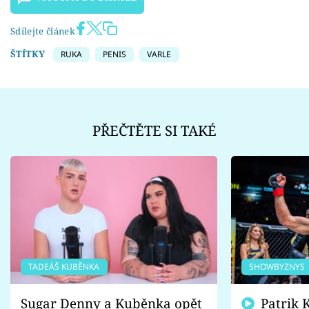
Sdílejte článek
ŠTÍTKY
RUKA
PENIS
VARLE
PŘEČTĚTE SI TAKÉ
TADEÁŠ KUBĚNKA
SHOWBYZNYS
Sugar Denny a Kuběnka opět
Patrik Kincl se zastal