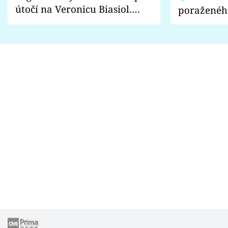
útočí na Veronicu Biasiol.
poraženéh
Proč je podle nich falešná a
fanoušci n
lže o své nevěře?