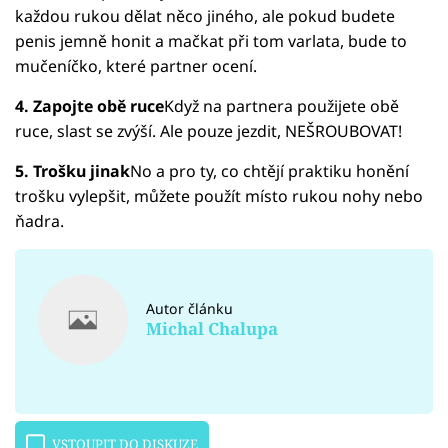
každou rukou dělat něco jiného, ale pokud budete
penis jemně honit a mačkat při tom varlata, bude to
mučeníčko, které partner ocení.
4. Zapojte obě ruce
Když na partnera použijete obě
ruce, slast se zvýší. Ale pouze jezdit, NEŠROUBOVAT!
5. Trošku jinak
No a pro ty, co chtějí praktiku honění
trošku vylepšit, můžete použít místo rukou nohy nebo
ňadra.
Autor článku
Michal Chalupa
VSTOUPIT DO DISKUZE