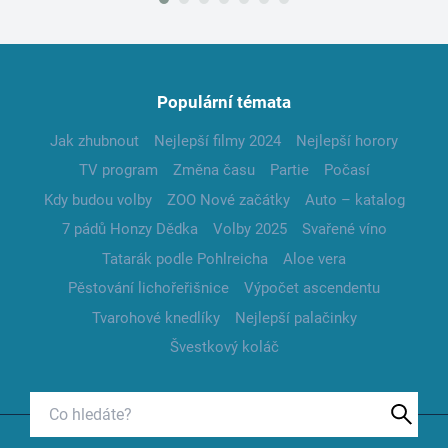
Populární témata
Jak zhubnout
Nejlepší filmy 2024
Nejlepší horory
TV program
Změna času
Partie
Počasí
Kdy budou volby
ZOO Nové začátky
Auto – katalog
7 pádů Honzy Dědka
Volby 2025
Svařené víno
Tatarák podle Pohlreicha
Aloe vera
Pěstování lichořeřišnice
Výpočet ascendentu
Tvarohové knedlíky
Nejlepší palačinky
Švestkový koláč