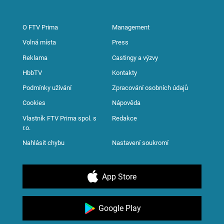
O FTV Prima
Management
Volná místa
Press
Reklama
Castingy a výzvy
HbbTV
Kontakty
Podmínky užívání
Zpracování osobních údajů
Cookies
Nápověda
Vlastník FTV Prima spol. s
Redakce
r.o.
Nahlásit chybu
Nastavení soukromí
App Store
Google Play