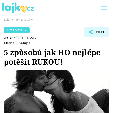
Lajk
■
Sex a vztahy
Trendy:
KARLOS VÉMOLA
ONLYFANS
SEX A VZTAHY
SDÍLET
SHOPAHOLICADEL
CLASH OF THE STARS
29. září 2015 15:25
Michal Chalupa
5 způsobů jak HO nejlépe
potěšit RUKOU!
Témata
Showbyznys
Youtubeři
Virály