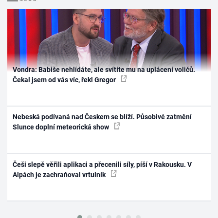
Vondra: Babiše nehlídáte, ale svítíte mu na uplácení voličů.
Čekal jsem od vás víc, řekl Gregor
Nebeská podívaná nad Českem se blíží. Působivé zatmění
Slunce doplní meteorická show
Češi slepě věřili aplikaci a přecenili síly, píší v Rakousku. V
Alpách je zachraňoval vrtulník