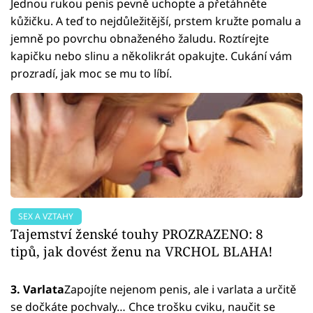
Jednou rukou penis pevně uchopte a přetáhněte
kůžičku. A teď to nejdůležitější, prstem kružte pomalu a
jemně po povrchu obnaženého žaludu. Roztírejte
kapičku nebo slinu a několikrát opakujte. Cukání vám
prozradí, jak moc se mu to líbí.
SEX A VZTAHY
Tajemství ženské touhy PROZRAZENO: 8
tipů, jak dovést ženu na VRCHOL BLAHA!
3. Varlata
Zapojíte nejenom penis, ale i varlata a určitě
se dočkáte pochvaly… Chce trošku cviku, naučit se