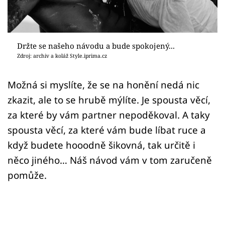
Sex a vztahy
Videa
Držte se našeho návodu a bude spokojený...
Sledujte prima+
Zdroj: archiv a koláž Style.iprima.cz
Přihlášení
Možná si myslíte, že se na honění nedá nic
zkazit, ale to se hrubě mýlíte. Je spousta věcí,
za které by vám partner nepoděkoval. A taky
Sledujte nás
spousta věcí, za které vám bude líbat ruce a
když budete hooodně šikovná, tak určitě i
něco jiného… Náš návod vám v tom zaručeně
pomůže.