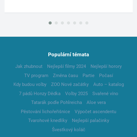
Populární témata
Jak zhubnout
Nejlepší filmy 2024
Nejlepší horory
TV program
Změna času
Partie
Počasí
Kdy budou volby
ZOO Nové začátky
Auto – katalog
7 pádů Honzy Dědka
Volby 2025
Svařené víno
Tatarák podle Pohlreicha
Aloe vera
Pěstování lichořeřišnice
Výpočet ascendentu
Tvarohové knedlíky
Nejlepší palačinky
Švestkový koláč