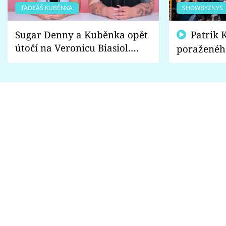
TADEÁŠ KUBĚNKA
SHOWBYZNYS
Sugar Denny a Kuběnka opět
Patrik Kincl se zastal
útočí na Veronicu Biasiol.
poraženéh
Proč je podle nich falešná a
fanoušci n
lže o své nevěře?