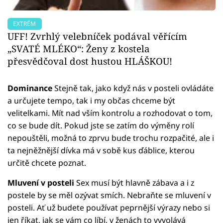
EXTRÉM
UFF! Zvrhlý velebníček podával věřícím
„SVATÉ MLÉKO“: Ženy z kostela
přesvědčoval dost hustou HLÁŠKOU!
Dominance
Stejně tak, jako když nás v posteli ovládáte
a určujete tempo, tak i my občas chceme být
velitelkami. Mít nad vším kontrolu a rozhodovat o tom,
co se bude dít. Pokud jste se zatím do výměny rolí
nepouštěli, možná to zprvu bude trochu rozpačité, ale i
ta nejněžnější dívka má v sobě kus ďáblice, kterou
určitě chcete poznat.
Mluvení v posteli
Sex musí být hlavně zábava a i z
postele by se měl ozývat smích. Nebraňte se mluvení v
posteli. Ať už budete používat peprnější výrazy nebo si
jen říkat, jak se vám co líbí, v ženách to vyvolává