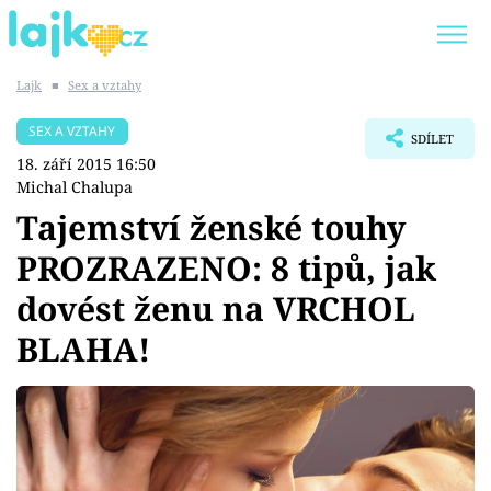
Lajk
■
Sex a vztahy
Trendy:
KARLOS VÉMOLA
ONLYFANS
SEX A VZTAHY
SDÍLET
SHOPAHOLICADEL
CLASH OF THE STARS
18. září 2015 16:50
Michal Chalupa
Tajemství ženské touhy
PROZRAZENO: 8 tipů, jak
Témata
dovést ženu na VRCHOL
Showbyznys
BLAHA!
Youtubeři
Virály