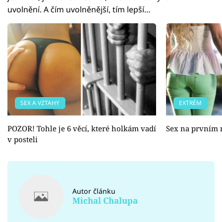
uvolnění. A čím uvolněnější, tím lepší…
SEX A VZTAHY
EXTRÉM
POZOR! Tohle je 6 věcí, které holkám vadí
Sex na prvním 
v posteli
Autor článku
Michal Chalupa