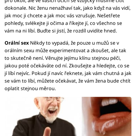
pro okolí, ale ve vašich očích se vždycky musíme cítit
dokonale. Nic ženu nenažhaví tak, jako když na vás vidí,
jak moc ji chcete a jak moc vás vzrušuje. Nešetřete
pohledy, svlékejte ji očima a říkejte jí, co všechno se
vám na ni líbí. Buďte si jistí, že rozdíl uvidíte hned.
Orální sex
Někdy to vypadá, že pouze u mužů se v
orálním sexu může experimentovat a zkoušet, ale tak
to skutečně není. Věnujte jejímu klínu stejnou péči,
jakou poté očekáváte od ní. Zkoušejte a hledejte, co se
jí líbí nejvíc. Pokud jí navíc řeknete, jak vám chutná a jak
se vám to líbí, můžete očekávat, že vám žena bude chtít
oplatit stejnou měrou.