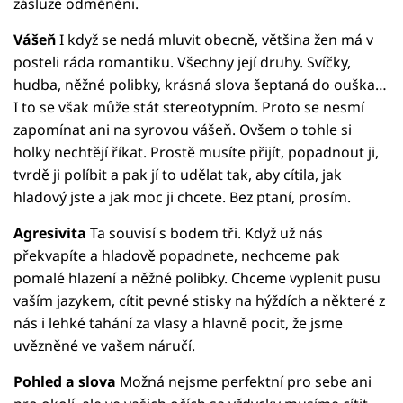
zásluze odměněni.
Vášeň
I když se nedá mluvit obecně, většina žen má v
posteli ráda romantiku. Všechny její druhy. Svíčky,
hudba, něžné polibky, krásná slova šeptaná do ouška…
I to se však může stát stereotypním. Proto se nesmí
zapomínat ani na syrovou vášeň. Ovšem o tohle si
holky nechtějí říkat. Prostě musíte přijít, popadnout ji,
tvrdě ji políbit a pak jí to udělat tak, aby cítila, jak
hladový jste a jak moc ji chcete. Bez ptaní, prosím.
Agresivita
Ta souvisí s bodem tři. Když už nás
překvapíte a hladově popadnete, nechceme pak
pomalé hlazení a něžné polibky. Chceme vyplenit pusu
vaším jazykem, cítit pevné stisky na hýždích a některé z
nás i lehké tahání za vlasy a hlavně pocit, že jsme
uvězněné ve vašem náručí.
Pohled a slova
Možná nejsme perfektní pro sebe ani