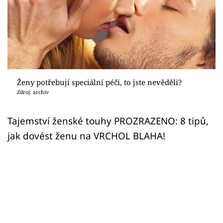
Sex a vztahy
Videa
Sledujte prima+
Přihlášení
Ženy potřebují speciální péči, to jste nevěděli?
Zdroj: archiv
Sledujte nás
Tajemství ženské touhy PROZRAZENO: 8 tipů,
jak dovést ženu na VRCHOL BLAHA!