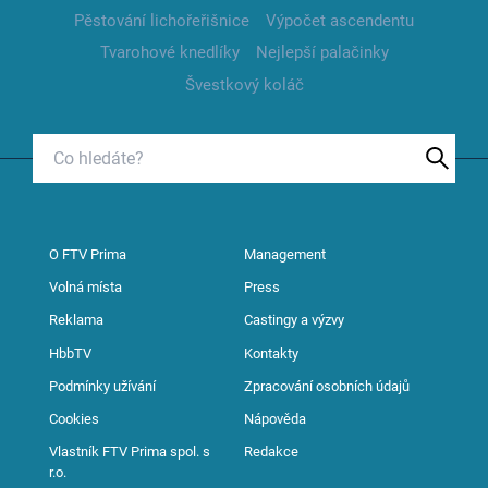
Pěstování lichořeřišnice
Výpočet ascendentu
Tvarohové knedlíky
Nejlepší palačinky
Švestkový koláč
O FTV Prima
Management
Volná místa
Press
Reklama
Castingy a výzvy
HbbTV
Kontakty
Podmínky užívání
Zpracování osobních údajů
Cookies
Nápověda
Vlastník FTV Prima spol. s
Redakce
r.o.