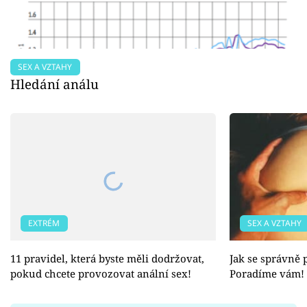
SEX A VZTAHY
Hledání análu
EXTRÉM
SEX A VZTAHY
11 pravidel, která byste měli dodržovat,
Jak se správně
pokud chcete provozovat anální sex!
Poradíme vám!