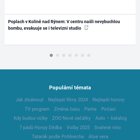
Poplach v Kolíně nad Rýnem: V centru našli nevybuchlou
bombu, evakuuje se i televizní studio
Populární témata
Jak zhubnout
Nejlepší filmy 2024
Nejlepší horory
TV program
Změna času
Partie
Počasí
Kdy budou volby
ZOO Nové začátky
Auto – katalog
7 pádů Honzy Dědka
Volby 2025
Svařené víno
Tatarák podle Pohlreicha
Aloe vera