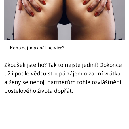
Sex a vztahy
Videa
Sledujte prima+
Přihlášení
Koho zajímá anál nejvíce?
Zkoušeli jste ho? Tak to nejste jediní! Dokonce
Sledujte nás
už i podle vědců stoupá zájem o zadní vrátka
a ženy se nebojí partnerům tohle ozvláštnění
postelového života dopřát.