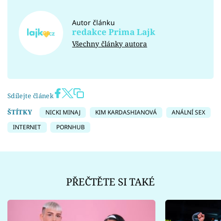
Autor článku
redakce Prima Lajk
Všechny články autora
Sdílejte článek
ŠTÍTKY
NICKI MINAJ
KIM KARDASHIANOVÁ
ANÁLNÍ SEX
INTERNET
PORNHUB
PŘEČTĚTE SI TAKÉ