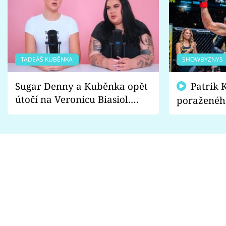
TADEÁŠ KUBĚNKA
SHOWBYZNYS
Sugar Denny a Kuběnka opět
Patrik Kincl se zastal
útočí na Veronicu Biasiol.
poraženéh
Proč je podle nich falešná a
fanoušci n
lže o své nevěře?