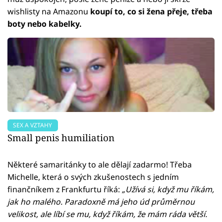
wishlisty na Amazonu
koupí to, co si žena přeje, třeba
boty nebo kabelky.
SEX A VZTAHY
Small penis humiliation
Některé samaritánky to ale dělají zadarmo! Třeba
Michelle, která o svých zkušenostech s jedním
finančníkem z Frankfurtu říká:
„Užívá si, když mu říkám,
jak ho malého. Paradoxně má jeho úd průměrnou
velikost, ale líbí se mu, když říkám, že mám ráda větší.