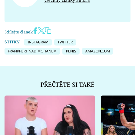
Všechny články autora
Sdílejte článek
ŠTÍTKY
INSTAGRAM
TWITTER
FRANKFURT NAD MOHANEM
PENIS
AMAZON.COM
PŘEČTĚTE SI TAKÉ