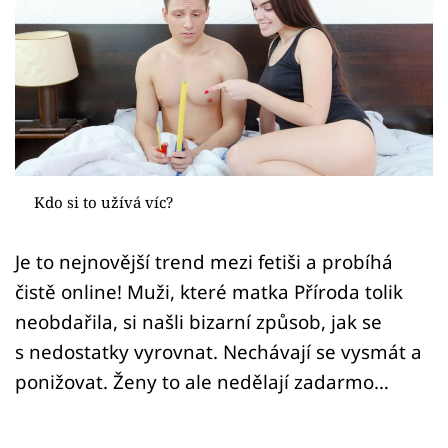
Sex a vztahy
Videa
Sledujte prima+
Přihlášení
Kdo si to užívá víc?
Sledujte nás
Je to nejnovější trend mezi fetiši a probíhá
čistě online! Muži, které matka Příroda tolik
neobdařila, si našli bizarní způsob, jak se
s nedostatky vyrovnat. Nechávají se vysmát a
ponižovat. Ženy to ale nedělají zadarmo…