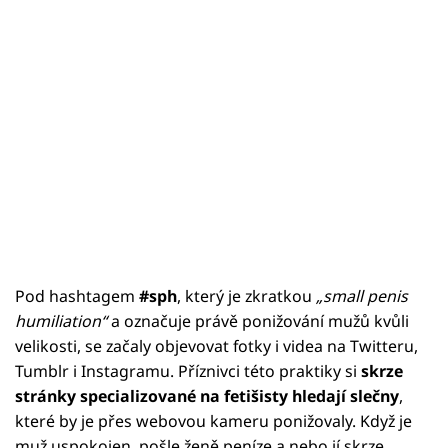
Pod hashtagem
#sph
, který je zkratkou
„small penis
humiliation“
a označuje právě ponižování mužů kvůli
velikosti, se začaly objevovat fotky i videa na Twitteru,
Tumblr i Instagramu. Příznivci této praktiky si
skrze
stránky specializované na fetišisty hledají slečny
,
které by je přes webovou kameru ponižovaly. Když je
muž uspokojen, pošle ženě peníze a nebo jí skrze