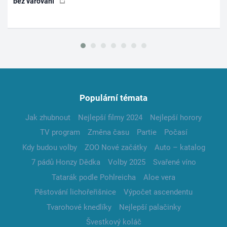
bez varování
Populární témata
Jak zhubnout
Nejlepší filmy 2024
Nejlepší horory
TV program
Změna času
Partie
Počasí
Kdy budou volby
ZOO Nové začátky
Auto – katalog
7 pádů Honzy Dědka
Volby 2025
Svařené víno
Tatarák podle Pohlreicha
Aloe vera
Pěstování lichořeřišnice
Výpočet ascendentu
Tvarohové knedlíky
Nejlepší palačinky
Švestkový koláč