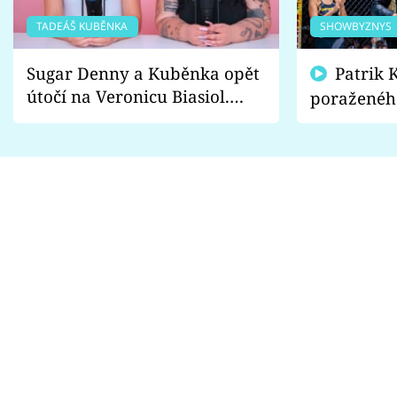
TADEÁŠ KUBĚNKA
SHOWBYZNYS
Sugar Denny a Kuběnka opět
Patrik Kincl se zastal
útočí na Veronicu Biasiol.
poraženéh
Proč je podle nich falešná a
fanoušci n
lže o své nevěře?