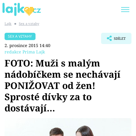
Lajk
■
Sex a vztahy
Trendy:
KARLOS VÉMOLA
ONLYFANS
SEX A VZTAHY
SDÍLET
SHOPAHOLICADEL
CLASH OF THE STARS
2. prosince 2015 14:40
redakce Prima Lajk
FOTO: Muži s malým
nádobíčkem se nechávají
Témata
PONIŽOVAT od žen!
Showbyznys
Sprosté dívky za to
dostávají…
Youtubeři
Virály