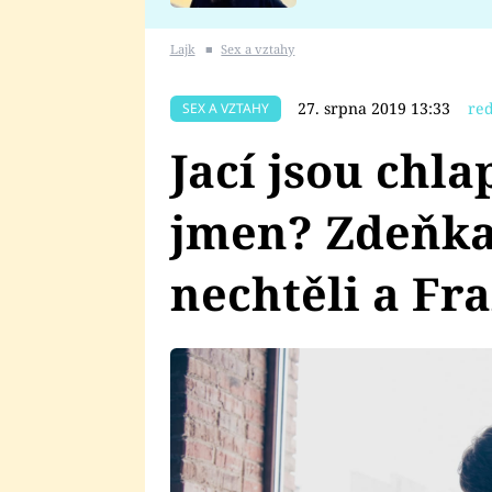
se v Plzni stalo
Lajk
■
Sex a vztahy
27. srpna 2019 13:33
re
SEX A VZTAHY
Jací jsou chla
jmen? Zdeňka 
nechtěli a Fr