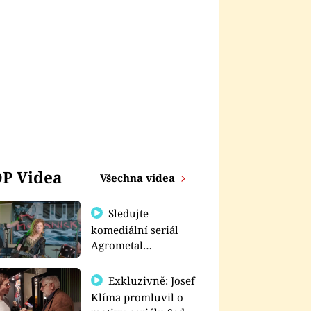
P Videa
Všechna videa
Sledujte
komediální seriál
Agrometal
exkluzivně na
prima+
Exkluzivně: Josef
Klíma promluvil o