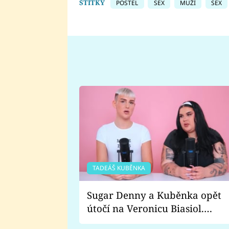
ŠTÍTKY
POSTEL
SEX
MUŽI
SEX
TADEÁŠ KUBĚNKA
Sugar Denny a Kuběnka opět
útočí na Veronicu Biasiol.
Proč je podle nich falešná a