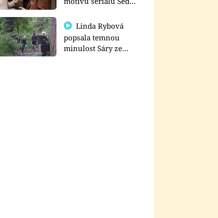
motivu seriálu Sedm
schodů k moci
Linda Rybová
popsala temnou
minulost Sáry ze
seriálu Zákony vlka