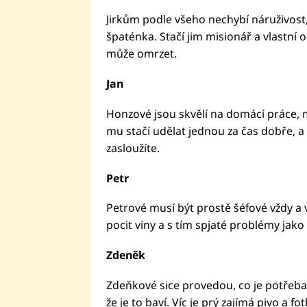
Jirkům podle všeho nechybí náruživost, 
špaténka. Stačí jim misionář a vlastní
může omrzet.
Jan
Honzové jsou skvělí na domácí práce, m
mu stačí udělat jednou za čas dobře, a
zasloužíte.
Petr
Petrové musí být prostě šéfové vždy a
pocit viny a s tím spjaté problémy jako
Zdeněk
Zdeňkové sice provedou, co je potřeba
že je to baví. Víc je prý zajímá pivo a 