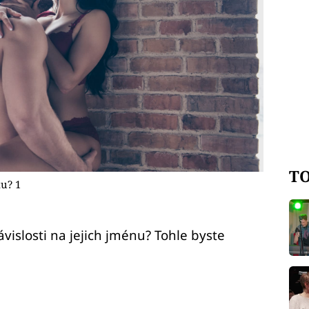
TO
xu? 1
závislosti na jejich jménu? Tohle byste