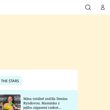
Vyhledávání
Můj 
Prima+
CNN Prima News
Prima Fresh
Prima Living
Prima Zoom
 THE STARS
Prima Lajk
Mína totálně zničila Denisu
Ryndovou. Maminka z
Sledujte nás
jejího zápasení radost