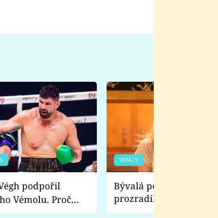
S
VIRÁLY
Bývalá pornoherečka
prozradila, co ji šokova
ho Vémolu. Proč
natáčení Euforie. Vážně
ji zápasit s ním než