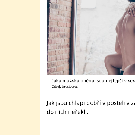
Jaká mužská jména jsou nejlepší v se
Zdroj: istock.com
Jak jsou chlapi dobří v posteli v 
do nich neřekli.