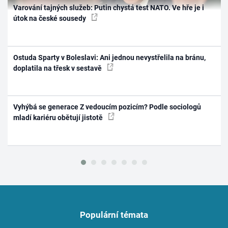
Varování tajných služeb: Putin chystá test NATO. Ve hře je i
útok na české sousedy
Ostuda Sparty v Boleslavi: Ani jednou nevystřelila na bránu,
doplatila na třesk v sestavě
Vyhýbá se generace Z vedoucím pozicím? Podle sociologů
mladí kariéru obětují jistotě
Populární témata