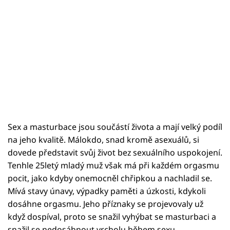
Sex a masturbace jsou součástí života a mají velký podíl
na jeho kvalitě. Málokdo, snad kromě asexuálů, si
dovede představit svůj život bez sexuálního uspokojení.
Tenhle 25letý mladý muž však má při každém orgasmu
pocit, jako kdyby onemocněl chřipkou a nachladil se.
Mívá stavy únavy, výpadky paměti a úzkosti, kdykoli
dosáhne orgasmu. Jeho příznaky se projevovaly už
když dospíval, proto se snažil vyhýbat se masturbaci a
snažil se nedosáhnout vrcholu během sexu.