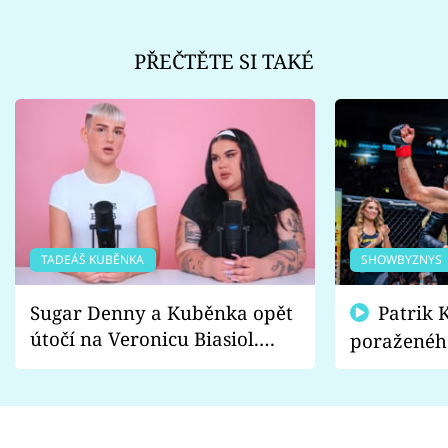
PŘEČTĚTE SI TAKÉ
TADEÁŠ KUBĚNKA
SHOWBYZNYS
Sugar Denny a Kuběnka opět
Patrik Kincl se zastal
útočí na Veronicu Biasiol.
poraženéh
Proč je podle nich falešná a
fanoušci n
lže o své nevěře?