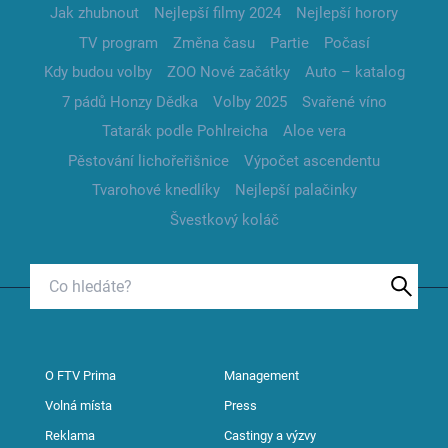
Jak zhubnout
Nejlepší filmy 2024
Nejlepší horory
TV program
Změna času
Partie
Počasí
Kdy budou volby
ZOO Nové začátky
Auto – katalog
7 pádů Honzy Dědka
Volby 2025
Svařené víno
Tatarák podle Pohlreicha
Aloe vera
Pěstování lichořeřišnice
Výpočet ascendentu
Tvarohové knedlíky
Nejlepší palačinky
Švestkový koláč
O FTV Prima
Management
Volná místa
Press
Reklama
Castingy a výzvy