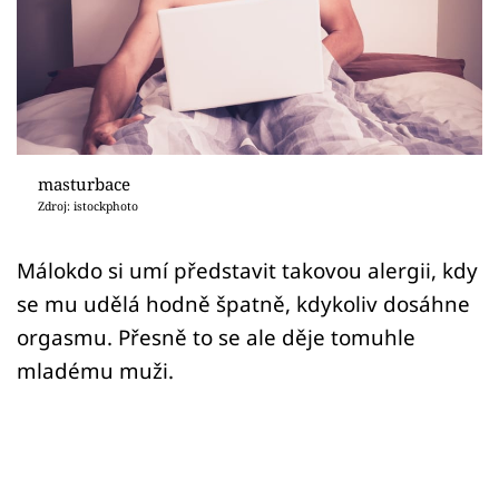
Sex a vztahy
Videa
Sledujte prima+
Přihlášení
masturbace
Zdroj: istockphoto
Sledujte nás
Málokdo si umí představit takovou alergii, kdy
se mu udělá hodně špatně, kdykoliv dosáhne
orgasmu. Přesně to se ale děje tomuhle
mladému muži.