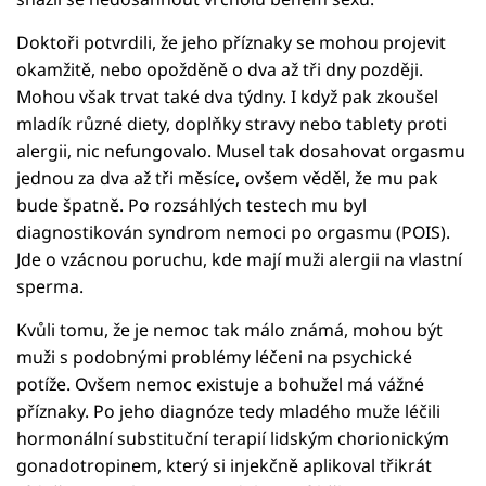
Doktoři potvrdili, že jeho příznaky se mohou projevit
okamžitě, nebo opožděně o dva až tři dny později.
Mohou však trvat také dva týdny. I když pak zkoušel
mladík různé diety, doplňky stravy nebo tablety proti
alergii, nic nefungovalo. Musel tak dosahovat orgasmu
jednou za dva až tři měsíce, ovšem věděl, že mu pak
bude špatně. Po rozsáhlých testech mu byl
diagnostikován syndrom nemoci po orgasmu (POIS).
Jde o vzácnou poruchu, kde mají muži alergii na vlastní
sperma.
Kvůli tomu, že je nemoc tak málo známá, mohou být
muži s podobnými problémy léčeni na psychické
potíže. Ovšem nemoc existuje a bohužel má vážné
příznaky. Po jeho diagnóze tedy mladého muže léčili
hormonální substituční terapií lidským chorionickým
gonadotropinem, který si injekčně aplikoval třikrát