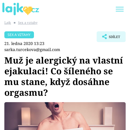
Lajk
■
Sex a vztahy
Trendy:
KARLOS VÉMOLA
ONLYFANS
SEX A VZTAHY
SDÍLET
SHOPAHOLICADEL
CLASH OF THE STARS
21. ledna 2020 13:23
sarka.turcekova@gmail.com
Muž je alergický na vlastní
ejakulaci! Co šíleného se
Témata
mu stane, když dosáhne
Showbyznys
orgasmu?
Youtubeři
Virály