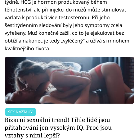
týdně. HCG je hormon produkovaný během
těhotenství, ale při injekci do mužů může stimulovat
varlata k produkci více testosteronu. Při jeho
šestitýdenním sledování byly jeho symptomy zcela
vyřešeny. Muž konečně zažil, co to je ejakulovat bez
obtíží a nakonec je tedy „vyléčený“ a užívá si mnohem
kvalitnějšího života.
SEX A VZTAHY
Bizarní sexuální trend! Tihle lidé jsou
přitahováni jen vysokým IQ. Proč jsou
vztahy s nimi lepší?