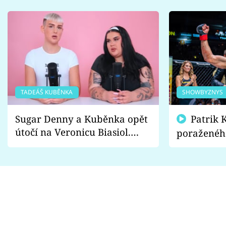
TADEÁŠ KUBĚNKA
SHOWBYZNYS
Sugar Denny a Kuběnka opět
Patrik Kincl se zastal
útočí na Veronicu Biasiol.
poraženéh
Proč je podle nich falešná a
fanoušci n
lže o své nevěře?