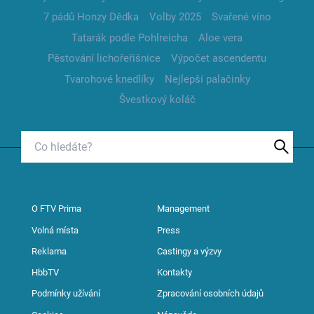
7 pádů Honzy Dědka
Volby 2025
Svařené víno
Tatarák podle Pohlreicha
Aloe vera
Pěstování lichořeřišnice
Výpočet ascendentu
Tvarohové knedlíky
Nejlepší palačinky
Švestkový koláč
O FTV Prima
Management
Volná místa
Press
Reklama
Castingy a výzvy
HbbTV
Kontakty
Podmínky užívání
Zpracování osobních údajů