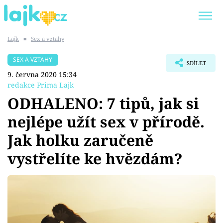
Lajk
■
Sex a vztahy
Trendy:
KARLOS VÉMOLA
ONLYFANS
SEX A VZTAHY
SDÍLET
SHOPAHOLICADEL
CLASH OF THE STARS
9. června 2020 15:34
redakce Prima Lajk
ODHALENO: 7 tipů, jak si
nejlépe užít sex v přírodě.
Témata
Jak holku zaručeně
Showbyznys
vystřelíte ke hvězdám?
Youtubeři
Virály