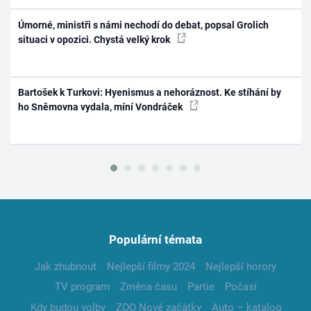
Úmorné, ministři s námi nechodí do debat, popsal Grolich
situaci v opozici. Chystá velký krok
Bartošek k Turkovi: Hyenismus a nehoráznost. Ke stíhání by
ho Sněmovna vydala, míní Vondráček
Populární témata
Jak zhubnout
Nejlepší filmy 2024
Nejlepší horory
TV program
Změna času
Partie
Počasí
Kdy budou volby
ZOO Nové začátky
Auto – katalog