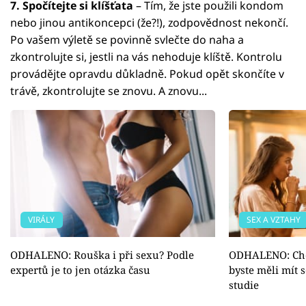
7. Spočítejte si klíšťata
– Tím, že jste použili kondom
nebo jinou antikoncepci (že?!), zodpovědnost nekončí.
Po vašem výletě se povinně svlečte do naha a
zkontrolujte si, jestli na vás nehoduje klíště. Kontrolu
provádějte opravdu důkladně. Pokud opět skončíte v
trávě, zkontrolujte se znovu. A znovu...
VIRÁLY
SEX A VZTAHY
ODHALENO: Rouška i při sexu? Podle
ODHALENO: Chce
expertů je to jen otázka času
byste měli mít 
studie