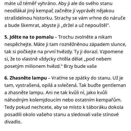
máte už téměř vyhráno. Aby ji ale do svého stanu
neodlákal jiný kempař, začněte jí vyprávět nějakou
strašidelnou historku. Strachy se vám vrhne do náruče
a bude škemrat, abyste ji „držel a už nepouštěl".
5. Jděte na to pomalu
– Trochu zvolněte a nikam
nespěchejte. Máte ji tam rozněžněnou západem slunce,
tak si počkejte na první hvězdy. Ty ji dorazí. Vzpomene
si, že to vlastně vždycky chtěla dělat „pod nebem
posetým milionem hvězd.“ Brzy bude vaše
6. Zhasněte lampu
– Vraťme se zpátky do stanu. Už je
tam, vystrašená, opilá a svlečená. Tak buďte gentleman
a zhasněte lampu. Ani ne tak kvůli ní, jako kvůli
náhodným kolemjdoucím nebo ostatním kempařům.
Tedy pokud nechcete, aby se místo k táboráku dokola
posadili okolo vašeho stanu a sledovali vaše stínové
divadlo.