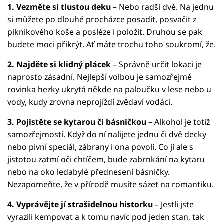
1. Vezměte si tlustou deku
– Nebo radši dvě. Na jednu
si můžete po dlouhé procházce posadit, posvačit z
piknikového koše a posléze i položit. Druhou se pak
budete moci přikrýt. Ať máte trochu toho soukromí, že.
2. Najděte si klidný plácek
– Správně určit lokaci je
naprosto zásadní. Nejlepší volbou je samozřejmě
rovinka hezky ukrytá někde na paloučku v lese nebo u
vody, kudy zrovna neprojíždí zvědaví vodáci.
3. Pojistěte se kytarou či básničkou
– Alkohol je totiž
samozřejmostí. Když do ní nalijete jednu či dvě decky
nebo pivní speciál, zábrany i ona povolí. Co jí ale s
jistotou zatmí oči chtíčem, bude zabrnkání na kytaru
nebo na oko ledabylé přednesení básničky.
Nezapomeňte, že v přírodě musíte sázet na romantiku.
4. Vyprávějte jí strašidelnou historku
– Jestli jste
vyrazili kempovat a k tomu navíc pod jeden stan, tak