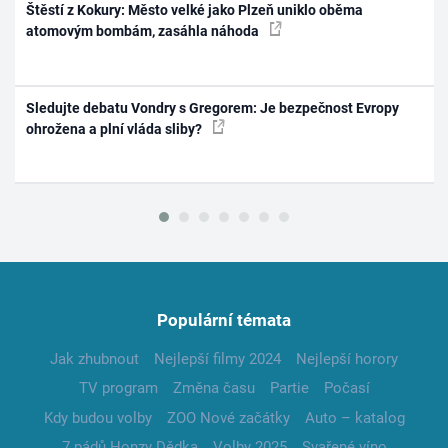
Štěstí z Kokury: Město velké jako Plzeň uniklo oběma
atomovým bombám, zasáhla náhoda
Sledujte debatu Vondry s Gregorem: Je bezpečnost Evropy
ohrožena a plní vláda sliby?
Populární témata
Jak zhubnout
Nejlepší filmy 2024
Nejlepší horory
TV program
Změna času
Partie
Počasí
Kdy budou volby
ZOO Nové začátky
Auto – katalog
7 pádů Honzy Dědka
Volby 2025
Svařené víno