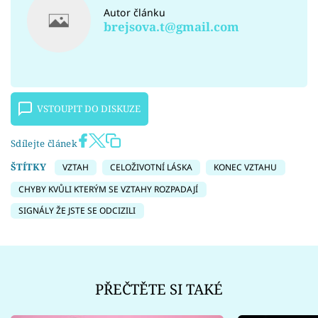
Autor článku
brejsova.t@gmail.com
VSTOUPIT DO DISKUZE
Sdílejte článek
ŠTÍTKY
VZTAH
CELOŽIVOTNÍ LÁSKA
KONEC VZTAHU
CHYBY KVŮLI KTERÝM SE VZTAHY ROZPADAJÍ
SIGNÁLY ŽE JSTE SE ODCIZILI
PŘEČTĚTE SI TAKÉ