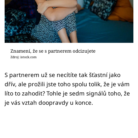
Sex a vztahy
Videa
Sledujte prima+
Přihlášení
Znamení, že se s partnerem odcizujete
Zdroj: istock.com
Sledujte nás
S partnerem už se necítíte tak šťastní jako
dřív, ale prožili jste toho spolu tolik, že je vám
líto to zahodit? Tohle je sedm signálů toho, že
je vás vztah doopravdy u konce.