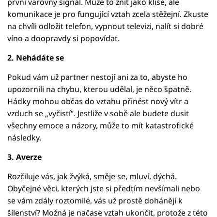
první varovný signál. Může to znít jako klišé, ale
komunikace je pro fungující vztah zcela stěžejní. Zkuste
na chvíli odložit telefon, vypnout televizi, nalít si dobré
víno a doopravdy si popovídat.
2. Nehádáte se
Pokud vám už partner nestojí ani za to, abyste ho
upozornili na chybu, kterou udělal, je něco špatně.
Hádky mohou občas do vztahu přinést nový vítr a
vzduch se „vyčistí“. Jestliže v sobě ale budete dusit
všechny emoce a názory, může to mít katastrofické
následky.
3. Averze
Rozčiluje vás, jak žvýká, směje se, mluví, dýchá.
Obyčejné věci, kterých jste si předtím nevšímali nebo
se vám zdály roztomilé, vás už prostě dohánějí k
šílenství? Možná je načase vztah ukončit, protože z této