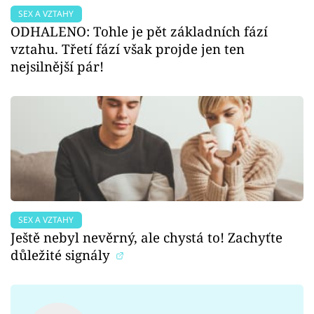
SEX A VZTAHY
ODHALENO: Tohle je pět základních fází
vztahu. Třetí fází však projde jen ten
nejsilnější pár!
SEX A VZTAHY
Ještě nebyl nevěrný, ale chystá to! Zachyťte
důležité signály