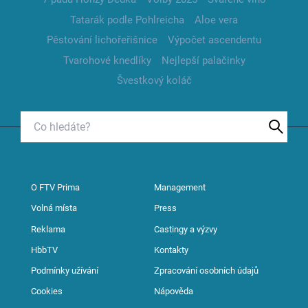
Tatarák podle Pohlreicha
Aloe vera
Pěstování lichořeřišnice
Výpočet ascendentu
Tvarohové knedlíky
Nejlepší palačinky
Švestkový koláč
O FTV Prima
Management
Volná místa
Press
Reklama
Castingy a výzvy
HbbTV
Kontakty
Podmínky užívání
Zpracování osobních údajů
Cookies
Nápověda