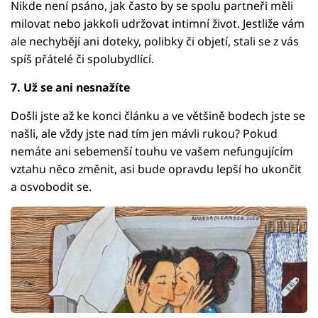
Nikde není psáno, jak často by se spolu partneři měli
milovat nebo jakkoli udržovat intimní život. Jestliže vám
ale nechybějí ani doteky, polibky či objetí, stali se z vás
spíš přátelé či spolubydlící.
7. Už se ani nesnažíte
Došli jste až ke konci článku a ve většině bodech jste se
našli, ale vždy jste nad tím jen mávli rukou? Pokud
nemáte ani sebemenší touhu ve vašem nefungujícím
vztahu něco změnit, asi bude opravdu lepší ho ukončit
a osvobodit se.