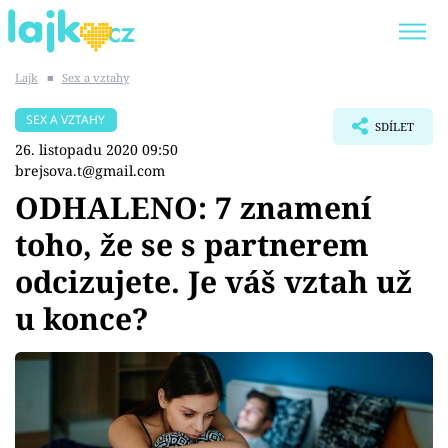
Lajk
■
Sex a vztahy
Trendy:
KARLOS VÉMOLA
ONLYFANS
SEX A VZTAHY
SDÍLET
SHOPAHOLICADEL
CLASH OF THE STARS
26. listopadu 2020 09:50
brejsova.t@gmail.com
ODHALENO: 7 znamení
toho, že se s partnerem
Témata
odcizujete. Je váš vztah už
Showbyznys
u konce?
Youtubeři
Virály