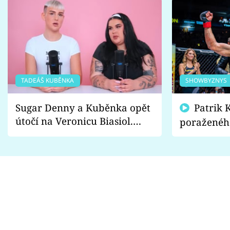
TADEÁŠ KUBĚNKA
SHOWBYZNYS
Sugar Denny a Kuběnka opět
Patrik Kincl se zastal
útočí na Veronicu Biasiol.
poraženéh
Proč je podle nich falešná a
fanoušci n
lže o své nevěře?