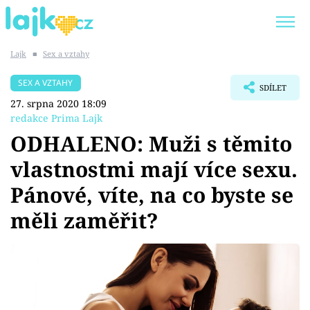
Lajk
■
Sex a vztahy
Trendy:
KARLOS VÉMOLA
ONLYFANS
SEX A VZTAHY
SDÍLET
SHOPAHOLICADEL
CLASH OF THE STARS
27. srpna 2020 18:09
redakce Prima Lajk
ODHALENO: Muži s těmito
vlastnostmi mají více sexu.
Témata
Pánové, víte, na co byste se
Showbyznys
měli zaměřit?
Youtubeři
Virály