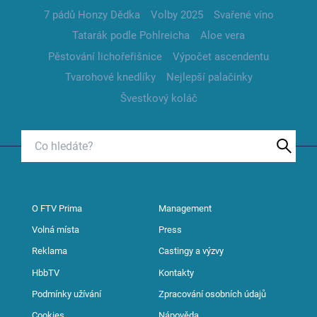
7 pádů Honzy Dědka
Volby 2025
Svařené víno
Tatarák podle Pohlreicha
Aloe vera
Pěstování lichořeřišnice
Výpočet ascendentu
Tvarohové knedlíky
Nejlepší palačinky
Švestkový koláč
O FTV Prima
Management
Volná místa
Press
Reklama
Castingy a výzvy
HbbTV
Kontakty
Podmínky užívání
Zpracování osobních údajů
Cookies
Nápověda