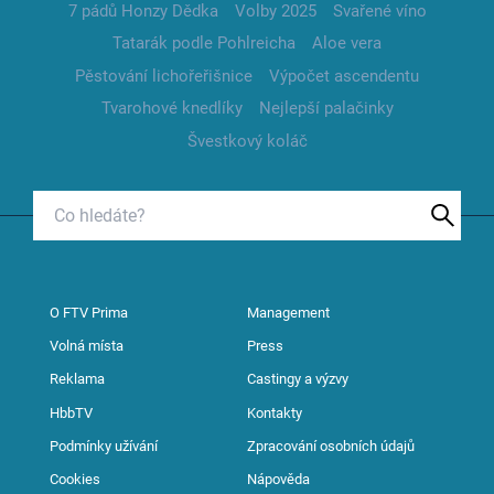
7 pádů Honzy Dědka
Volby 2025
Svařené víno
Tatarák podle Pohlreicha
Aloe vera
Pěstování lichořeřišnice
Výpočet ascendentu
Tvarohové knedlíky
Nejlepší palačinky
Švestkový koláč
O FTV Prima
Management
Volná místa
Press
Reklama
Castingy a výzvy
HbbTV
Kontakty
Podmínky užívání
Zpracování osobních údajů
Cookies
Nápověda