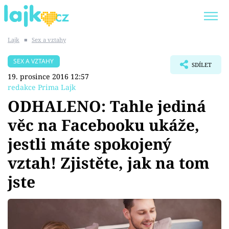
Lajk
■
Sex a vztahy
Trendy:
KARLOS VÉMOLA
ONLYFANS
SEX A VZTAHY
SDÍLET
SHOPAHOLICADEL
CLASH OF THE STARS
19. prosince 2016 12:57
redakce Prima Lajk
ODHALENO: Tahle jediná
věc na Facebooku ukáže,
Témata
jestli máte spokojený
Showbyznys
vztah! Zjistěte, jak na tom
jste
Youtubeři
Virály