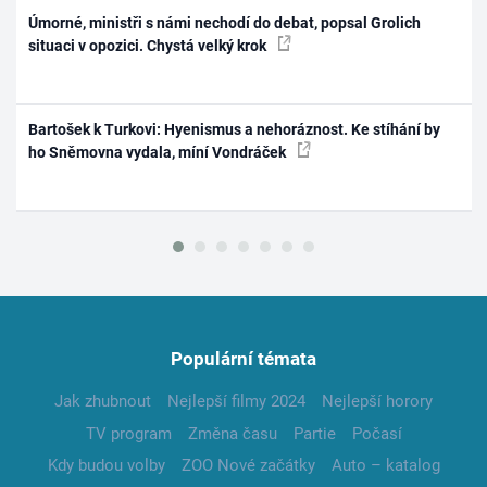
Úmorné, ministři s námi nechodí do debat, popsal Grolich
situaci v opozici. Chystá velký krok
Bartošek k Turkovi: Hyenismus a nehoráznost. Ke stíhání by
ho Sněmovna vydala, míní Vondráček
Populární témata
Jak zhubnout
Nejlepší filmy 2024
Nejlepší horory
TV program
Změna času
Partie
Počasí
Kdy budou volby
ZOO Nové začátky
Auto – katalog