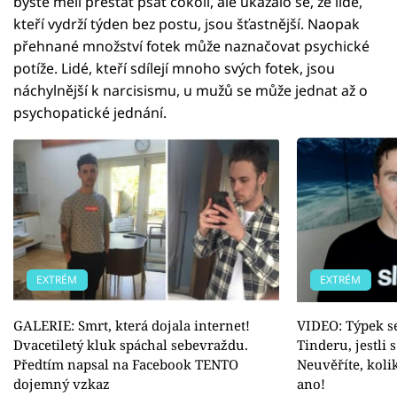
byste měli přestat psát cokoli, ale ukázalo se, že lidé,
kteří vydrží týden bez postu, jsou šťastnější. Naopak
přehnané množství fotek může naznačovat psychické
potíže. Lidé, kteří sdílejí mnoho svých fotek, jsou
náchylnější k narcisismu, u mužů se může jednat až o
psychopatické jednání.
EXTRÉM
EXTRÉM
GALERIE: Smrt, která dojala internet!
VIDEO: Týpek se
Dvacetiletý kluk spáchal sebevraždu.
Tinderu, jestli
Předtím napsal na Facebook TENTO
Neuvěříte, koli
dojemný vzkaz
ano!