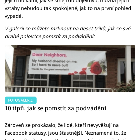
jejich holkami, jak se smějí do objektivů, možná jejich
vztahy nebudou tak spokojené, jak to na první pohled
vypadá.
V galerii se můžete mrknout na deset triků, jak se své
drahé polovčce pomstít za podvádění:
FOTOGALERIE
10 tipů, jak se pomstít za podvádění
Zároveň se prokázalo, že lidé, kteří nevyvěšují na
Facebook statusy, jsou šťastnější. Neznamená to, že