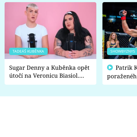
TADEÁŠ KUBĚNKA
SHOWBYZNYS
Sugar Denny a Kuběnka opět
Patrik Kincl se zastal
útočí na Veronicu Biasiol.
poraženéh
Proč je podle nich falešná a
fanoušci n
lže o své nevěře?