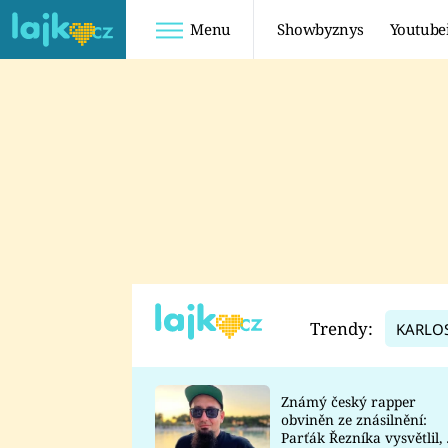
Menu
Showbyznys
Youtube
Youtuberky
Youtubeři
SHOPAHOLICADEL
FATTYPILLOW
ANNA ŠULC
FREESCOOT
SUGAR DENNY
ADAM KAJUMI
LADUŠKA
TADEÁŠ KUBĚNKA
DOMINIKA
DATEL
Trendy:
KARLO
MYSLIVCOVÁ
Známý český rapper
obviněn ze znásilnění:
Parťák Řezníka vysvětlil, 