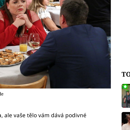
TO
de
ra, ale vaše tělo vám dává podivné