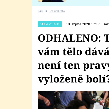
se v Plzni stalo
Lajk
■
Sex a vztahy
10. srpna 2020 17:17
sa
SEX A VZTAHY
ODHALENO: Tě
vám tělo dává
není ten prav
vyloženě bolí