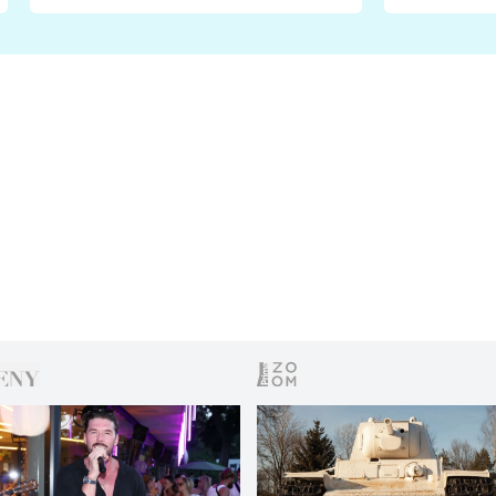
fanoušci naštvali?
chce radě
s vítězem