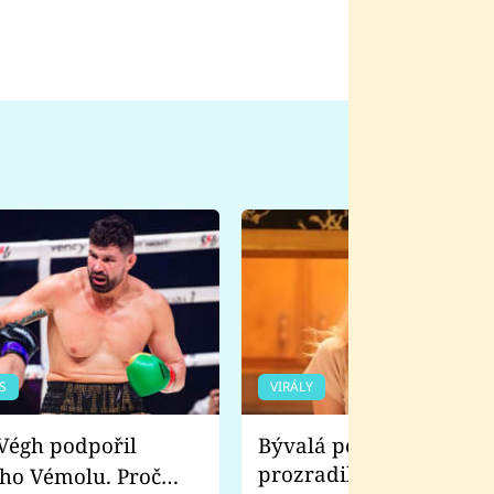
S
VIRÁLY
Bývalá pornoherečka
prozradila, co ji šokova
ho Vémolu. Proč