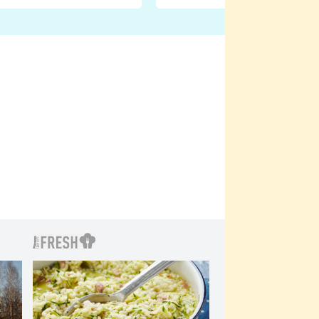
natáčení Euforie. Vážně
ji zápasit s ním než
bylo drsnější než hanba
 Kinclem?
filmy?