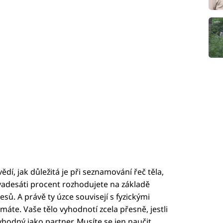
 vědí, jak důležitá je při seznamování řeč těla,
devadesáti procent rozhodujete na základě
. A právě ty úzce souvisejí s fyzickými
áte. Vaše tělo vyhodnotí zcela přesně, jestli
hodný jako partner. Musíte se jen naučit