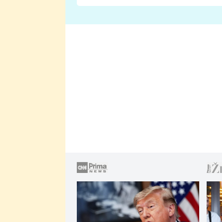
Proč je podle nich falešná a
lže o své nevěře?