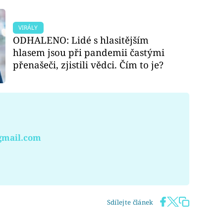
VIRÁLY
ODHALENO: Lidé s hlasitějším
hlasem jsou při pandemii častými
přenašeči, zjistili vědci. Čím to je?
gmail.com
Sdílejte článek