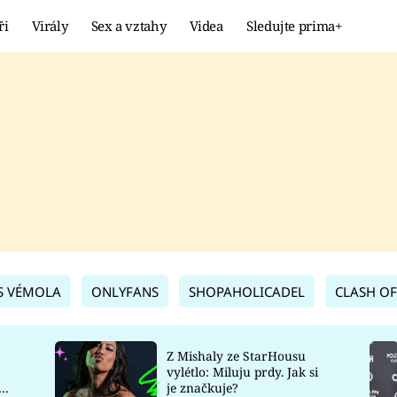
ři
Virály
Sex a vztahy
Videa
Sledujte prima+
Showbyznys
Extrém
VIRÁLY
KURIOZITY
VIDEA
KVÍZY
S VÉMOLA
ONLYFANS
SHOPAHOLICADEL
CLASH OF
Z Mishaly ze StarHousu
vylétlo: Miluju prdy. Jak si
co
je značkuje?