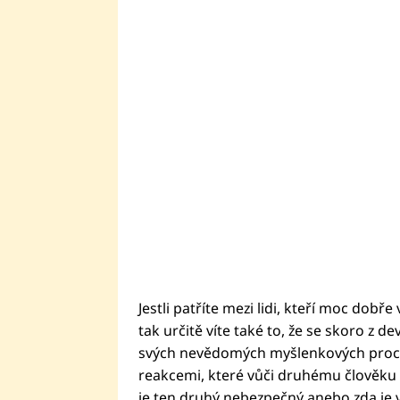
Jestli patříte mezi lidi, kteří moc dobře
tak určitě víte také to, že se skoro z 
svých nevědomých myšlenkových procesů
reakcemi, které vůči druhému člověku m
je ten druhý nebezpečný anebo zda je v