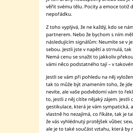
věřit svému tělu. Pocity a emoce totiž
nepořádku.
Z toho vyplývá, že ne každý, kdo se nám
partnerem. Nebo že bychom s ním měly 
následujícím signálům: Neumíte se v je
sebou. Jestli jste v napětí a strnulá, 
Nemá cenu se snažit to jakkoliv překo
vámi něco podstatného tají – v takov
Jestli se vám při pohledu na něj vyložen
tak to může být znamením toho, že jde
nevíte, ale vaše podvědomí vám to ře
to, jestli z něj cítíte nějaký zájem. Jest
gestikulace, která je vám sympatická, 
vlastně ho nezajímá, co říkáte, tak je ta
že vás vyhlédnutý protějšek vůbec sexu
ale je to také součást vztahu, která by