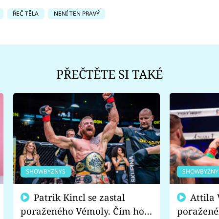
ŘEČ TĚLA
NENÍ TEN PRAVÝ
PŘEČTĚTE SI TAKÉ
SHOWBYZNYS
SHOWBYZNY
Patrik Kincl se zastal
Attila Végh podpořil
poraženého Vémoly. Čím ho
poražené