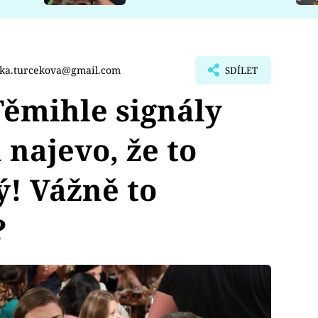
rka.turcekova@gmail.com
SDÍLET
mihle signály
 najevo, že to
ý! Vážně to
?