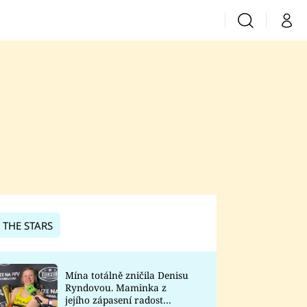
Vyhledávání
Můj 
Prima+
CNN Prima News
Prima Fresh
Prima Living
Prima Zoom
 THE STARS
Prima Lajk
Mína totálně zničila Denisu
Ryndovou. Maminka z
Sledujte nás
jejího zápasení radost