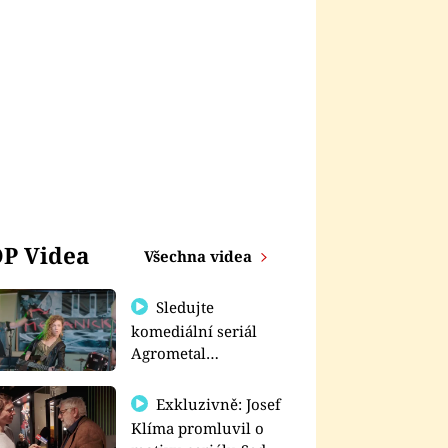
P Videa
Všechna videa
Sledujte
komediální seriál
Agrometal
exkluzivně na
prima+
Exkluzivně: Josef
Klíma promluvil o