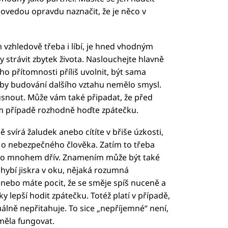
 dovedou opravdu naznačit, že je něco v
 vzhledově třeba i líbí, je hned vhodným
strávit zbytek života. Naslouchejte hlavně
ho přítomnosti příliš uvolnit, být sama
tak by budování dalšího vztahu nemělo smysl.
usnout. Může vám také připadat, že před
ém případě rozhodně hoďte zpátečku.
ě svírá žaludek anebo cítíte v břiše úzkosti,
 o nebezpečného člověka. Zatím to třeba
klo mnohem dřív. Znamením může být také
li chybí jiskra v oku, nějaká rozumná
anebo máte pocit, že se směje spíš nuceně a
ky lepší hodit zpátečku. Totéž platí v případě,
álně nepřitahuje. To sice „nepříjemné“ není,
 měla fungovat.