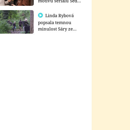
motivu seriálu Sedm
schodů k moci
Linda Rybová
popsala temnou
minulost Sáry ze
seriálu Zákony vlka