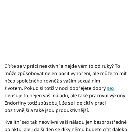
Cítíte se v práci neaktivní a nejde vám to od ruky? To
může způsobovat nejen pocit vyhoření, ale může to mít
něco společného rovněž s vaším sexuálním
životem. Pokud si totiž v noci dopřejete dobrý
sex
,
zlepšuje to nejen vaši náladu, ale také pracovní výkony.
Endorfiny totiž způsobují, že se lidé cítí v práci
pozitivnější a také jsou produktivnější.
Kvalitní sex tak neovlivní vaši náladu jen bezprostředně
po aktu, ale i další den se díky němu budete cítit daleko