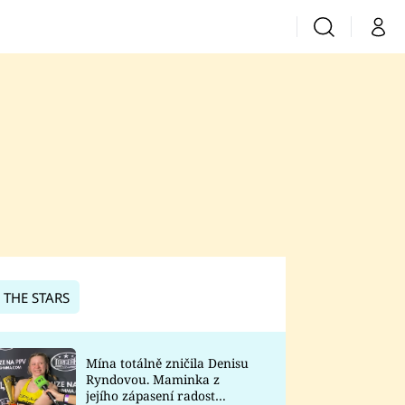
Vyhledávání
Můj 
Prima+
CNN Prima News
Prima Fresh
Prima Living
Prima Zoom
 THE STARS
Prima Lajk
Mína totálně zničila Denisu
Ryndovou. Maminka z
Sledujte nás
jejího zápasení radost