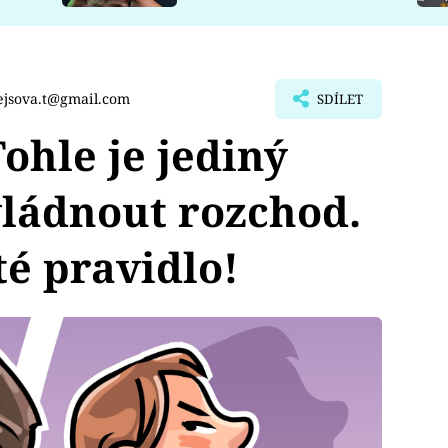
ejsova.t@gmail.com
SDÍLET
hle je jediný
vládnout rozchod.
té pravidlo!