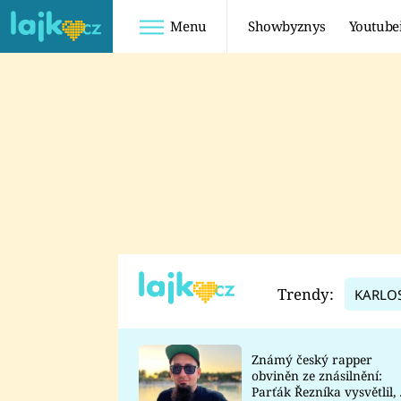
Menu
Showbyznys
Youtube
Youtuberky
Youtubeři
SHOPAHOLICADEL
FATTYPILLOW
ANNA ŠULC
FREESCOOT
SUGAR DENNY
ADAM KAJUMI
LADUŠKA
TADEÁŠ KUBĚNKA
DOMINIKA
DATEL
Trendy:
KARLO
MYSLIVCOVÁ
Známý český rapper
obviněn ze znásilnění:
Parťák Řezníka vysvětlil, 