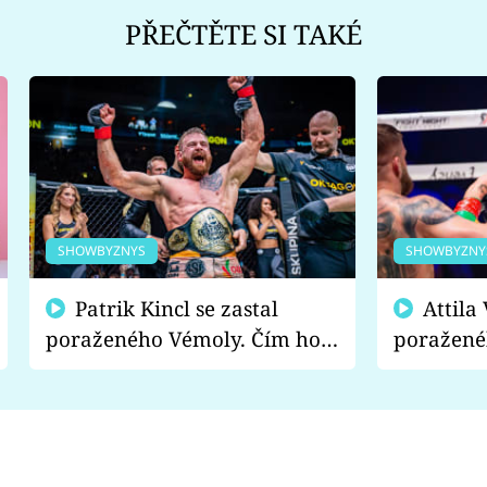
PŘEČTĚTE SI TAKÉ
SHOWBYZNYS
SHOWBYZNY
Patrik Kincl se zastal
Attila Végh podpořil
poraženého Vémoly. Čím ho
poražené
fanoušci naštvali?
chce radě
s vítězem