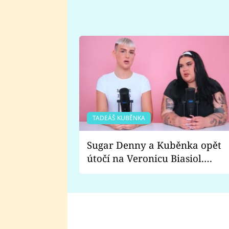
TADEÁŠ KUBĚNKA
Sugar Denny a Kuběnka opět
útočí na Veronicu Biasiol.
Proč je podle nich falešná a
lže o své nevěře?