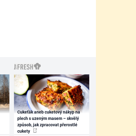
Cukeťák aneb cuketový nákyp na
plech s uzeným masem – skvělý
způsob, jak zpracovat přerostlé
cukety