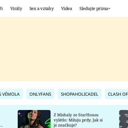
ři
Virály
Sex a vztahy
Videa
Sledujte prima+
Showbyznys
Extrém
VIRÁLY
KURIOZITY
VIDEA
KVÍZY
S VÉMOLA
ONLYFANS
SHOPAHOLICADEL
CLASH OF
Z Mishaly ze StarHousu
vylétlo: Miluju prdy. Jak si
co
je značkuje?