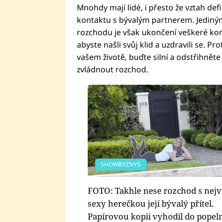
Mnohdy mají lidé, i přesto že vztah def
kontaktu s bývalým partnerem. Jedin
rozchodu je však ukončení veškeré ko
abyste našli svůj klid a uzdravili se. Pr
vašem životě, buďte silní a odstřihnět
zvládnout rozchod.
SHOWBYZNYS
FOTO: Takhle nese rozchod s nejv
sexy herečkou její bývalý přítel.
Papírovou kopii vyhodil do popel