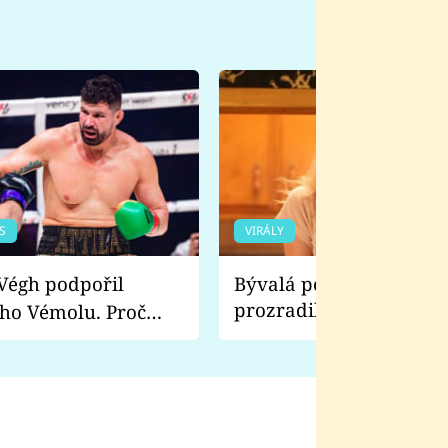
S
VIRÁLY
Bývalá pornoherečka
prozradila, co ji šokova
ho Vémolu. Proč
natáčení Euforie. Vážně
ji zápasit s ním než
bylo drsnější než hanba
 Kinclem?
filmy?