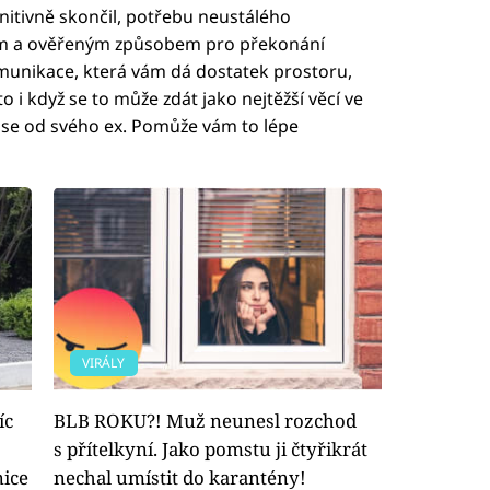
initivně skončil, potřebu neustálého
ým a ověřeným způsobem pro překonání
munikace, která vám dá dostatek prostoru,
oto i když se to může zdát jako nejtěžší věcí ve
e se od svého ex. Pomůže vám to lépe
VIRÁLY
íc
BLB ROKU?! Muž neunesl rozchod
s přítelkyní. Jako pomstu ji čtyřikrát
nice
nechal umístit do karantény!