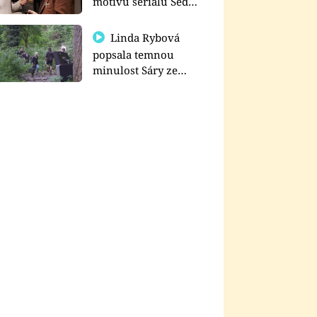
motivu seriálu Sedm
schodů k moci
Linda Rybová
popsala temnou
minulost Sáry ze
seriálu Zákony vlka