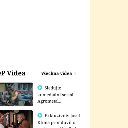
P Videa
Všechna videa
Sledujte
komediální seriál
Agrometal
exkluzivně na
prima+
Exkluzivně: Josef
Klíma promluvil o