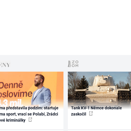
ma představila podzim: startuje
Tank KV-1 Němce dokonale
ma sport, vrací se Polabí, Zrádci
zaskočil
ové kriminálky