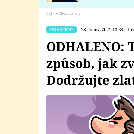
se v Plzni stalo
Lajk
■
Sex a vztahy
28. února 2021 10:35
br
SEX A VZTAHY
ODHALENO: To
způsob, jak z
Dodržujte zla