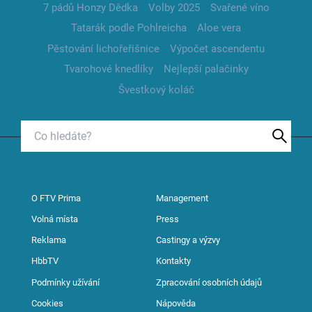
7 pádů Honzy Dědka
Volby 2025
Svařené víno
Tatarák podle Pohlreicha
Aloe vera
Pěstování lichořeřišnice
Výpočet ascendentu
Tvarohové knedlíky
Nejlepší palačinky
Švestkový koláč
O FTV Prima
Management
Volná místa
Press
Reklama
Castingy a výzvy
HbbTV
Kontakty
Podmínky užívání
Zpracování osobních údajů
Cookies
Nápověda