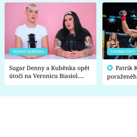
TADEÁŠ KUBĚNKA
SHOWBYZNYS
Sugar Denny a Kuběnka opět
Patrik Kincl se zastal
útočí na Veronicu Biasiol.
poraženéh
Proč je podle nich falešná a
fanoušci n
lže o své nevěře?