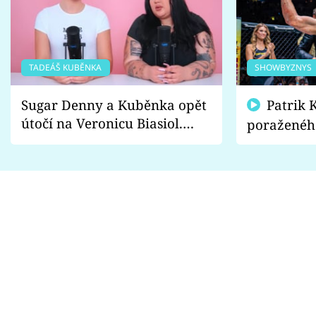
TADEÁŠ KUBĚNKA
SHOWBYZNYS
Sugar Denny a Kuběnka opět
Patrik Kincl se zastal
útočí na Veronicu Biasiol.
poraženéh
Proč je podle nich falešná a
fanoušci n
lže o své nevěře?