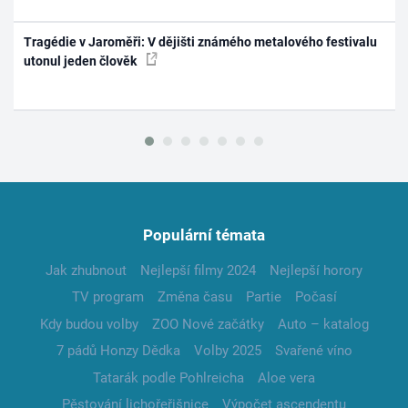
Tragédie v Jaroměři: V dějišti známého metalového festivalu
utonul jeden člověk
Populární témata
Jak zhubnout
Nejlepší filmy 2024
Nejlepší horory
TV program
Změna času
Partie
Počasí
Kdy budou volby
ZOO Nové začátky
Auto – katalog
7 pádů Honzy Dědka
Volby 2025
Svařené víno
Tatarák podle Pohlreicha
Aloe vera
Pěstování lichořeřišnice
Výpočet ascendentu