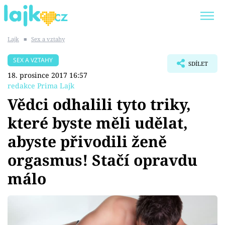
Lajk
■
Sex a vztahy
Trendy:
KARLOS VÉMOLA
ONLYFANS
SEX A VZTAHY
SDÍLET
SHOPAHOLICADEL
CLASH OF THE STARS
18. prosince 2017 16:57
redakce Prima Lajk
Vědci odhalili tyto triky,
které byste měli udělat,
Témata
abyste přivodili ženě
Showbyznys
orgasmus! Stačí opravdu
málo
Youtubeři
Virály