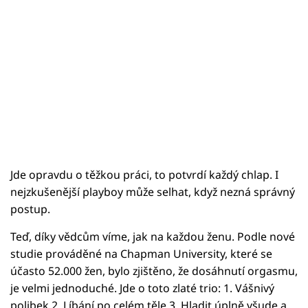
Jde opravdu o těžkou práci, to potvrdí každý chlap. I
nejzkušenější playboy může selhat, když nezná správný
postup.
Teď, díky vědcům víme, jak na každou ženu. Podle nové
studie prováděné na Chapman University, které se
účasto 52.000 žen, bylo zjištěno, že dosáhnutí orgasmu,
je velmi jednoduché. Jde o toto zlaté trio: 1. Vášnivý
polibek 2. Líbání po celém těle 3. Hladit úplně všude a