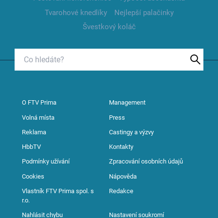
Tvarohové knedlíky
Nejlepší palačinky
Švestkový koláč
O FTV Prima
Management
Volná místa
Press
Reklama
Castingy a výzvy
HbbTV
Kontakty
Podmínky užívání
Zpracování osobních údajů
Cookies
Nápověda
Vlastník FTV Prima spol. s
Redakce
r.o.
Nahlásit chybu
Nastavení soukromí