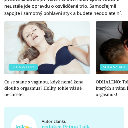
neustále Jde opravdu o osvědčené trio. Samozřejmě
zapojte i samotný pohlavní styk a budete neodolatelní.
SEX A VZTAHY
SEX A VZTAHY
Co se stane s vaginou, když nemá žena
ODHALENO: Tohl
dlouho orgasmus? Holky, tohle vážně
kterých s vámi
nechcete!
orgasmus!
Autor článku
redakce Prima Lajk