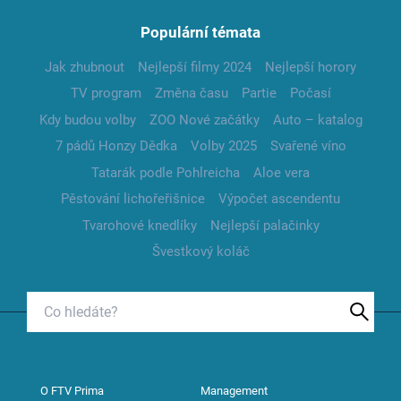
Populární témata
Jak zhubnout
Nejlepší filmy 2024
Nejlepší horory
TV program
Změna času
Partie
Počasí
Kdy budou volby
ZOO Nové začátky
Auto – katalog
7 pádů Honzy Dědka
Volby 2025
Svařené víno
Tatarák podle Pohlreicha
Aloe vera
Pěstování lichořeřišnice
Výpočet ascendentu
Tvarohové knedlíky
Nejlepší palačinky
Švestkový koláč
O FTV Prima
Management