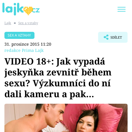
Lajk
■
Sex a vztahy
Trendy:
KARLOS VÉMOLA
ONLYFANS
SEX A VZTAHY
SDÍLET
SHOPAHOLICADEL
CLASH OF THE STARS
31. prosince 2015 11:20
redakce Prima Lajk
VIDEO 18+: Jak vypadá
jeskyňka zevnitř během
Témata
sexu? Výzkumníci do ní
Showbyznys
dali kameru a pak…
Youtubeři
Virály