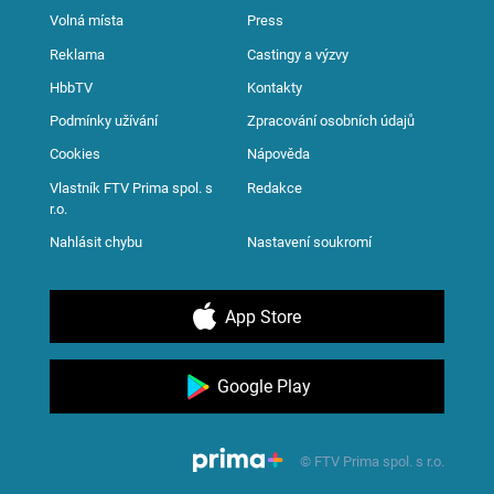
Volná místa
Press
Reklama
Castingy a výzvy
HbbTV
Kontakty
Podmínky užívání
Zpracování osobních údajů
Cookies
Nápověda
Vlastník FTV Prima spol. s
Redakce
r.o.
Nahlásit chybu
Nastavení soukromí
App Store
Google Play
© FTV Prima spol. s r.o.