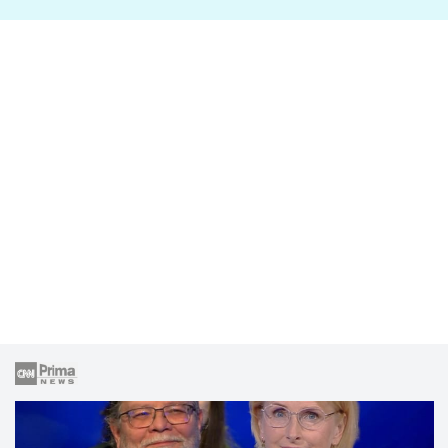
lže o své nevěře?