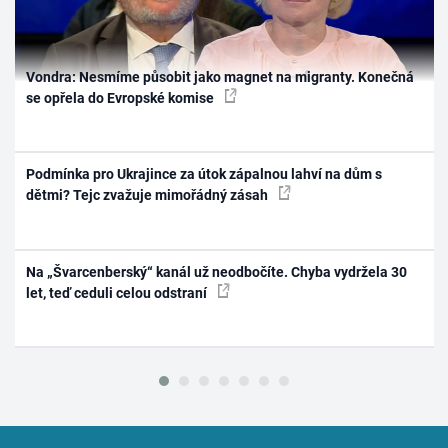
Vondra: Nesmíme působit jako magnet na migranty. Konečná
se opřela do Evropské komise
Podmínka pro Ukrajince za útok zápalnou lahví na dům s
dětmi? Tejc zvažuje mimořádný zásah
Na „Švarcenberský“ kanál už neodbočíte. Chyba vydržela 30
let, teď ceduli celou odstraní