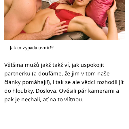
Sex a vztahy
Videa
Sledujte prima+
Přihlášení
Jak to vypadá uvnitř?
Většina mužů jakž takž ví, jak uspokojit
Sledujte nás
partnerku (a doufáme, že jim v tom naše
články pomáhají!), i tak se ale vědci rozhodli jít
do hloubky. Doslova. Ověsili pár kamerami a
pak je nechali, ať na to vlítnou.