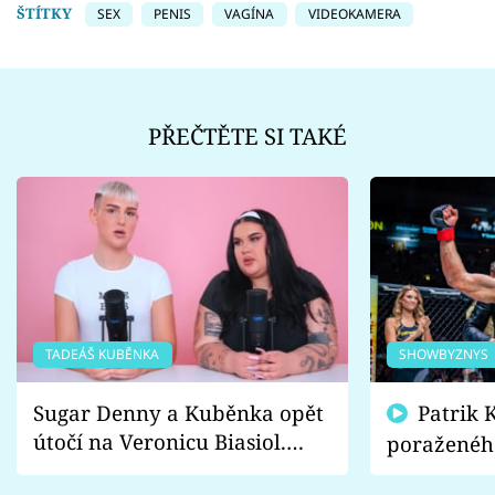
ŠTÍTKY
SEX
PENIS
VAGÍNA
VIDEOKAMERA
PŘEČTĚTE SI TAKÉ
TADEÁŠ KUBĚNKA
SHOWBYZNYS
Sugar Denny a Kuběnka opět
Patrik Kincl se zastal
útočí na Veronicu Biasiol.
poraženéh
Proč je podle nich falešná a
fanoušci n