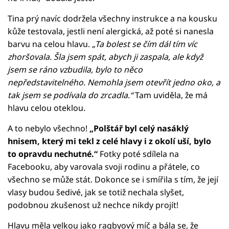
Tina prý navíc dodržela všechny instrukce a na kousku
kůže testovala, jestli není alergická, až poté si nanesla
barvu na celou hlavu.
„Ta bolest se čím dál tím víc
zhoršovala. Šla jsem spát, abych ji zaspala, ale když
jsem se ráno vzbudila, bylo to něco
nepředstavitelného. Nemohla jsem otevřít jedno oko, a
tak jsem se podívala do zrcadla.“
Tam uviděla, že má
hlavu celou oteklou.
A to nebylo všechno!
„Polštář byl celý nasáklý
hnisem, který mi tekl z celé hlavy i z okolí uší, bylo
to opravdu nechutné.“
Fotky poté sdílela na
Facebooku, aby varovala svoji rodinu a přátele, co
všechno se může stát. Dokonce se i smířila s tím, že její
vlasy budou šedivé, jak se totiž nechala slyšet,
podobnou zkušenost už nechce nikdy projít!
Hlavu měla velkou jako ragbyový míč a bála se, že