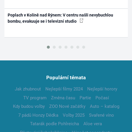
Poplach v Kolíně nad Rýnem: V centru našli nevybuchlou
bombu, evakuuje se i televizní studio
Populární témata
Jak zhubnout
Nejlepší filmy 2024
Nejlepší horory
TV program
Změna času
Partie
Počasí
Kdy budou volby
ZOO Nové začátky
Auto – katalog
7 pádů Honzy Dědka
Volby 2025
Svařené víno
Tatarák podle Pohlreicha
Aloe vera