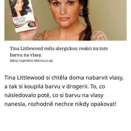
Sex a vztahy
Videa
Sledujte prima+
Přihlášení
Tina Littlewood měla alergickou reakci na tuto
barvu na vlasy.
Zdroj: reprofoto Mirror.co.uk
Sledujte nás
Tina Littlewood si chtěla doma nabarvit vlasy,
a tak si koupila barvu v drogerii. To, co
následovalo poté, co si barvu na vlasy
nanesla, rozhodně nechce nikdy opakovat!