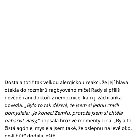
Dostala totiž tak velkou alergickou reakci, že její hlava
otekla do rozměrů ragbyového míče! Rady si příliš
nevěděli ani doktoři z nemocnice, kam ji záchranka
dovezla.
„Bylo to tak děsivé, že jsem si jednu chvíli
pomyslela: „Je konec! Zemřu, protože jsem si chtěla
nabarvit vlasy,“
popsala hrozivé momenty Tina. „Byla to
čistá agónie, myslela jsem také, že oslepnu na levé oko,
ne-li hůř,“ dodala ještě.