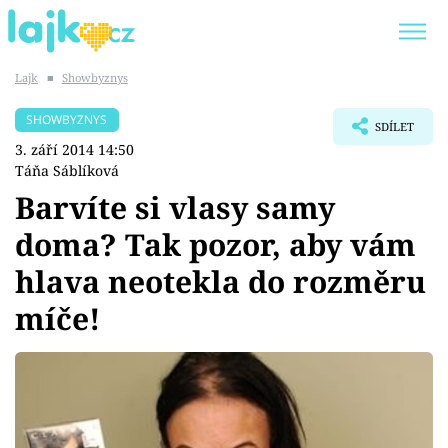
Lajk
■
Showbyznys
Trendy:
KARLOS VÉMOLA
ONLYFANS
SHOWBYZNYS
SDÍLET
SHOPAHOLICADEL
CLASH OF THE STARS
3. září 2014 14:50
Táňa Sáblíková
Barvíte si vlasy samy
doma? Tak pozor, aby vám
Témata
hlava neotekla do rozměru
Showbyznys
míče!
Youtubeři
Virály