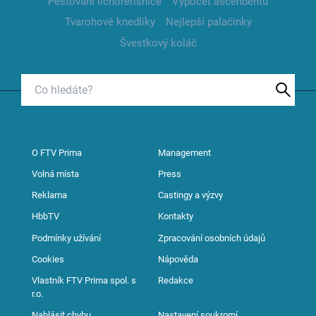
Pěstování lichořeřišnice
Výpočet ascendentu
Tvarohové knedlíky
Nejlepší palačinky
Švestkový koláč
O FTV Prima
Management
Volná místa
Press
Reklama
Castingy a výzvy
HbbTV
Kontakty
Podmínky užívání
Zpracování osobních údajů
Cookies
Nápověda
Vlastník FTV Prima spol. s
Redakce
r.o.
Nahlásit chybu
Nastavení soukromí