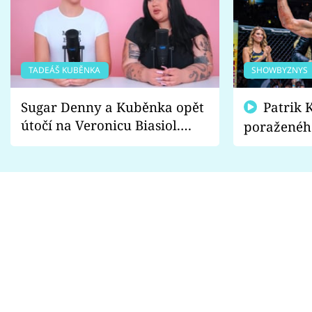
TADEÁŠ KUBĚNKA
SHOWBYZNYS
Sugar Denny a Kuběnka opět
Patrik Kincl se zastal
útočí na Veronicu Biasiol.
poraženéh
Proč je podle nich falešná a
fanoušci n
lže o své nevěře?