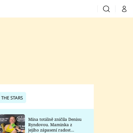
Vyhledávání
Můj 
Prima+
CNN Prima News
Prima Fresh
Prima Living
Prima Zoom
 THE STARS
Prima Lajk
Mína totálně zničila Denisu
Ryndovou. Maminka z
Sledujte nás
jejího zápasení radost