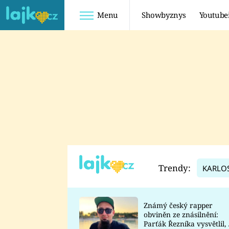
Menu
Showbyznys
Youtube
Youtuberky
Youtubeři
SHOPAHOLICADEL
FATTYPILLOW
ANNA ŠULC
FREESCOOT
SUGAR DENNY
ADAM KAJUMI
LADUŠKA
TADEÁŠ KUBĚNKA
DOMINIKA
DATEL
Trendy:
KARLO
MYSLIVCOVÁ
Známý český rapper
obviněn ze znásilnění:
Parťák Řezníka vysvětlil, 