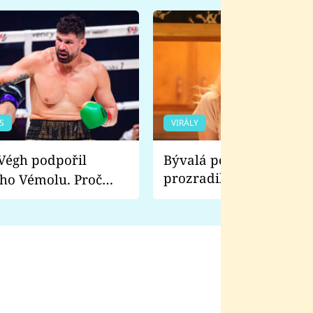
S
VIRÁLY
Bývalá pornoherečka
prozradila, co ji šokova
ho Vémolu. Proč
natáčení Euforie. Vážně
ji zápasit s ním než
bylo drsnější než hanba
 Kinclem?
filmy?