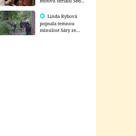
motivu seriálu Sedm
schodů k moci
Linda Rybová
popsala temnou
minulost Sáry ze
seriálu Zákony vlka