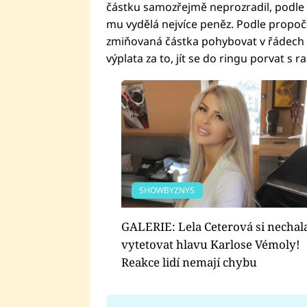
částku samozřejmě neprozradil, podle 
mu vydělá nejvíce peněz. Podle propo
zmiňovaná částka pohybovat v řádech n
výplata za to, jít se do ringu porvat s 
SHOWBYZNYS
GALERIE: Lela Ceterová si nechal
vytetovat hlavu Karlose Vémoly!
Reakce lidí nemají chybu