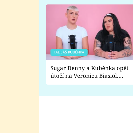
TADEÁŠ KUBĚNKA
Sugar Denny a Kuběnka opět
útočí na Veronicu Biasiol.
Proč je podle nich falešná a
lže o své nevěře?