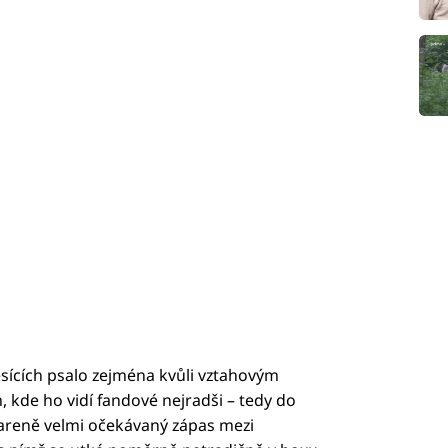
sících psalo zejména kvůli vztahovým
 kde ho vidí fandové nejradši – tedy do
2 areně velmi očekávaný zápas mezi