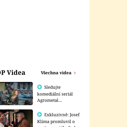
P Videa
Všechna videa
Sledujte
komediální seriál
Agrometal
exkluzivně na
prima+
Exkluzivně: Josef
Klíma promluvil o