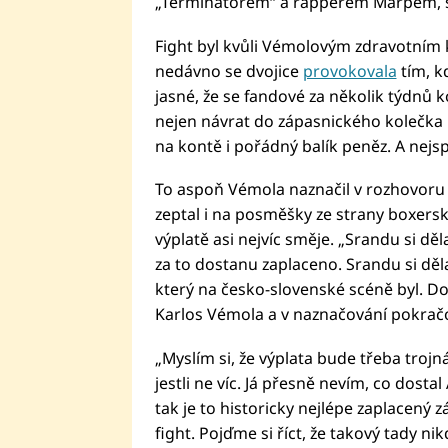
„Terminátorem“ a rapperem Marpem, s
Fight byl kvůli Vémolovým zdravotním 
nedávno se dvojice
provokovala
tím, k
jasné, že se fandové za několik týdnů
nejen návrat do zápasnického kolečka p
na kontě i pořádný balík peněz. A nejspí
To aspoň Vémola naznačil v rozhovoru
zeptal i na posměšky ze strany boxersk
výplatě asi nejvíc směje. „Srandu si děl
za to dostanu zaplaceno. Srandu si děla
který na česko-slovenské scéně byl. Dopo
Karlos Vémola a v naznačování pokračo
„Myslím si, že výplata bude třeba trojn
jestli ne víc. Já přesně nevím, co dosta
tak je to historicky nejlépe zaplacený 
fight. Pojďme si říct, že takový tady n