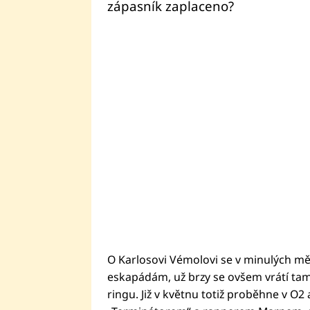
zápasník zaplaceno?
O Karlosovi Vémolovi se v minulých mě
eskapádám, už brzy se ovšem vrátí tam,
ringu. Již v květnu totiž proběhne v O