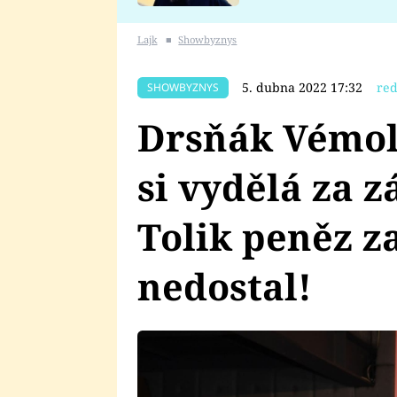
se v Plzni stalo
Lajk
■
Showbyznys
5. dubna 2022 17:32
red
SHOWBYZNYS
Drsňák Vémola
si vydělá za 
Tolik peněz za
nedostal!