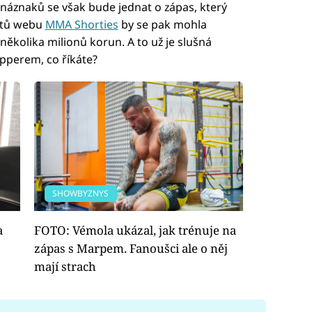
náznaků se však bude jednat o zápas, který
čtů webu
MMA Shorties
by se pak mohla
ěkolika milionů korun. A to už je slušná
rapperem, co říkáte?
SHOWBYZNYS
a
FOTO: Vémola ukázal, jak trénuje na
zápas s Marpem. Fanoušci ale o něj
mají strach