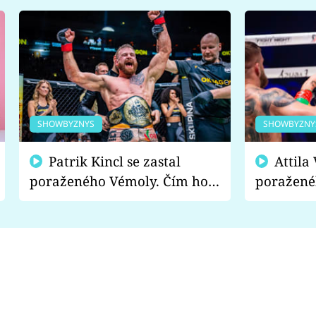
SHOWBYZNYS
SHOWBYZNY
Patrik Kincl se zastal
Attila Végh podpořil
poraženého Vémoly. Čím ho
poražené
fanoušci naštvali?
chce radě
s vítězem