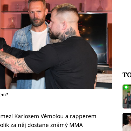
TO
pem?
s mezi Karlosem Vémolou a rapperem
Kolik za něj dostane známý MMA