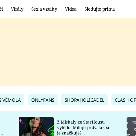
ři
Virály
Sex a vztahy
Videa
Sledujte prima+
Showbyznys
Extrém
VIRÁLY
KURIOZITY
VIDEA
KVÍZY
S VÉMOLA
ONLYFANS
SHOPAHOLICADEL
CLASH OF
Z Mishaly ze StarHousu
vylétlo: Miluju prdy. Jak si
co
je značkuje?