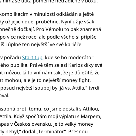
 nímž se utká poměrně netradičně v boxu.
komplikacím v minulosti odkládán a ještě
dy už jejich duel proběhne. Nyní už je však
 konečně dočkají. Pro Vémolu to pak znamená
o více než roce, ale podle všeho si připíše
š i úplně ten největší ve své kariéře!
 v pořadu
Startitup
, kde se ho moderátor
ého publika. Právě těm se asi Karlos díky své
at můžou. Já to vnímám tak, že je důležité, že
t mohou, ale je to největší money fight,
sud největší souboj byl já vs. Attila," tvrdí
val.
ásobná proti tomu, co jsme dostali s Attilou,
l Attila. Když spočítám moji výplatu s Marpem,
zápas v Československu. Je to velký money
ikdy nebyl,“ dodal „Terminátor“. Přesnou