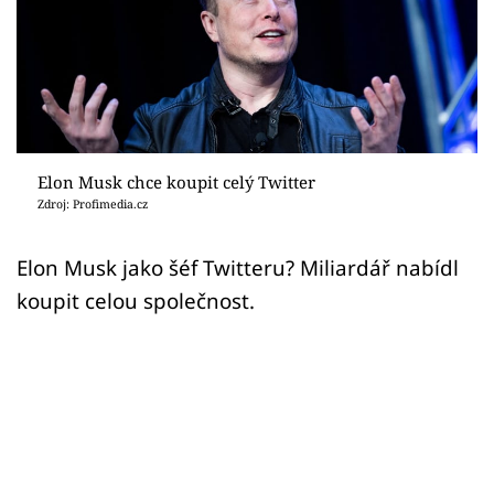
Sex a vztahy
Videa
Sledujte prima+
Přihlášení
Elon Musk chce koupit celý Twitter
Zdroj: Profimedia.cz
Sledujte nás
Elon Musk jako šéf Twitteru? Miliardář nabídl
koupit celou společnost.