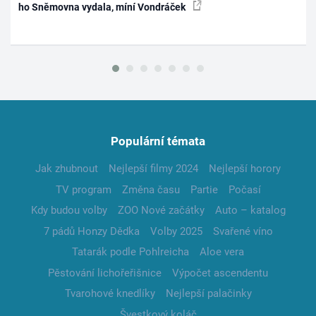
ho Sněmovna vydala, míní Vondráček
Populární témata
Jak zhubnout
Nejlepší filmy 2024
Nejlepší horory
TV program
Změna času
Partie
Počasí
Kdy budou volby
ZOO Nové začátky
Auto – katalog
7 pádů Honzy Dědka
Volby 2025
Svařené víno
Tatarák podle Pohlreicha
Aloe vera
Pěstování lichořeřišnice
Výpočet ascendentu
Tvarohové knedlíky
Nejlepší palačinky
Švestkový koláč