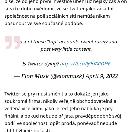
píše, že od jeho první investice uběhl už nějaký čas a on
si za tu dobu uvědomil, že se Twitter jako zásadní
společnost na poli sociálních sítí nemůže nikam
posunout ve své současné podobě.
Most of these “top” accounts tweet rarely and
post very little content.
Is Twitter dying?
https://t.co/lj9rRXfDHE
— Elon Musk (@elonmusk)
April 9, 2022
Twitter se prý musí změnit a to dokáže jen jako
soukromá firma, nikoliv veřejně obchodovatelná a
vedená více lidmi, jako je teď. Jeho nabídka je prý
finální, a pokud nebude přijata, pravděpodobně svůj
podíl ve společnosti opět prodá, poněvadž nebude
chtít být její součástí.