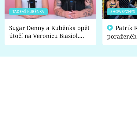
TADEÁŠ KUBĚNKA
SHOWBYZNYS
Sugar Denny a Kuběnka opět
Patrik Kincl se zastal
útočí na Veronicu Biasiol.
poraženéh
Proč je podle nich falešná a
fanoušci n
lže o své nevěře?