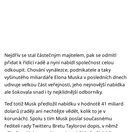
Nejdřív se stal částečným majitelem, pak se odmítl
přidat k řídící radě a nyní nabídl společnost celou
odkoupit. Chování vynálezce, podnikatele a taky
vyšinutého miliardáře Elona Muska v posledních dnech
udivuje velkou část veřejnosti, jeho nejnovější nabídka
ale šokovala snad i ty nejklidnější odborníky.
Teď totiž Musk předložil nabídku v hodnotě 41 miliard
dolarů (raději ani nechtějte vědět, kolik to je v
korunách). Spolu s tím Musk poslal současnému
řediteli rady Twitteru Bretu Taylorovi dopis, v němž