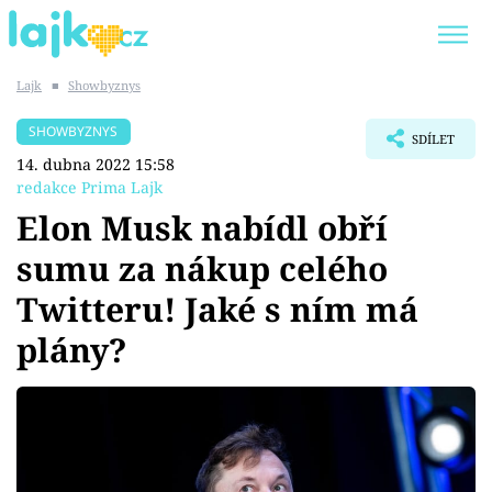
Lajk
■
Showbyznys
Trendy:
KARLOS VÉMOLA
ONLYFANS
SHOWBYZNYS
SDÍLET
SHOPAHOLICADEL
CLASH OF THE STARS
14. dubna 2022 15:58
redakce Prima Lajk
Elon Musk nabídl obří
sumu za nákup celého
Témata
Twitteru! Jaké s ním má
Showbyznys
plány?
Youtubeři
Virály