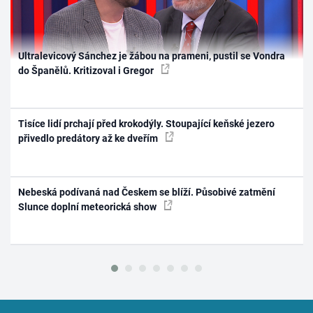
Ultralevicový Sánchez je žábou na prameni, pustil se Vondra
do Španělů. Kritizoval i Gregor
Tisíce lidí prchají před krokodýly. Stoupající keňské jezero
přivedlo predátory až ke dveřím
Nebeská podívaná nad Českem se blíží. Působivé zatmění
Slunce doplní meteorická show