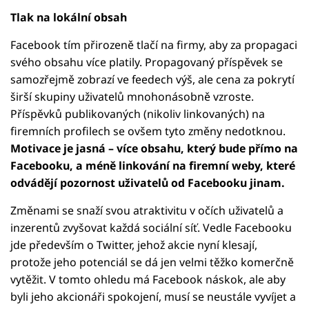
Tlak na lokální obsah
Facebook tím přirozeně tlačí na firmy, aby za propagaci
svého obsahu více platily. Propagovaný příspěvek se
samozřejmě zobrazí ve feedech výš, ale cena za pokrytí
širší skupiny uživatelů mnohonásobně vzroste.
Příspěvků publikovaných (nikoliv linkovaných) na
firemních profilech se ovšem tyto změny nedotknou.
Motivace je jasná – více obsahu, který bude přímo na
Facebooku, a méně linkování na firemní weby, které
odvádějí pozornost uživatelů od Facebooku jinam.
Změnami se snaží svou atraktivitu v očích uživatelů a
inzerentů zvyšovat každá sociální síť. Vedle Facebooku
jde především o Twitter, jehož akcie nyní klesají,
protože jeho potenciál se dá jen velmi těžko komerčně
vytěžit. V tomto ohledu má Facebook náskok, ale aby
byli jeho akcionáři spokojení, musí se neustále vyvíjet a