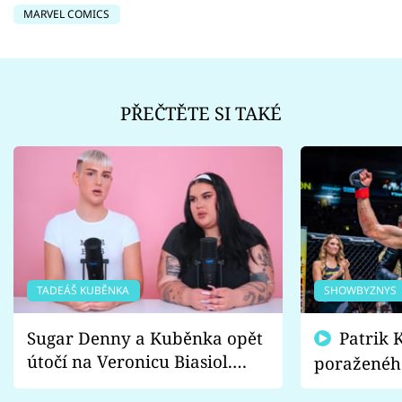
MARVEL COMICS
PŘEČTĚTE SI TAKÉ
TADEÁŠ KUBĚNKA
SHOWBYZNYS
Sugar Denny a Kuběnka opět
Patrik Kincl se zastal
útočí na Veronicu Biasiol.
poraženéh
Proč je podle nich falešná a
fanoušci n