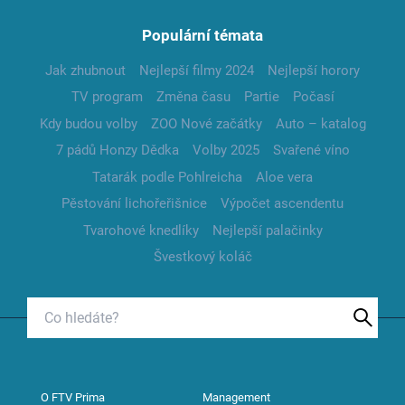
Populární témata
Jak zhubnout
Nejlepší filmy 2024
Nejlepší horory
TV program
Změna času
Partie
Počasí
Kdy budou volby
ZOO Nové začátky
Auto – katalog
7 pádů Honzy Dědka
Volby 2025
Svařené víno
Tatarák podle Pohlreicha
Aloe vera
Pěstování lichořeřišnice
Výpočet ascendentu
Tvarohové knedlíky
Nejlepší palačinky
Švestkový koláč
O FTV Prima
Management