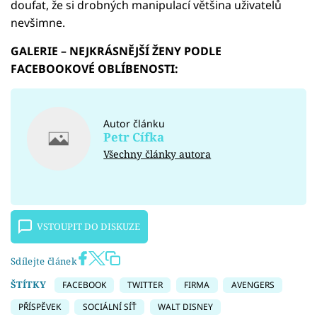
doufat, že si drobných manipulací většina uživatelů
nevšimne.
GALERIE – NEJKRÁSNĚJŠÍ ŽENY PODLE
FACEBOOKOVÉ OBLÍBENOSTI:
Autor článku
Petr Cífka
Všechny články autora
VSTOUPIT DO DISKUZE
Sdílejte článek
ŠTÍTKY
FACEBOOK
TWITTER
FIRMA
AVENGERS
PŘÍSPĚVEK
SOCIÁLNÍ SÍŤ
WALT DISNEY