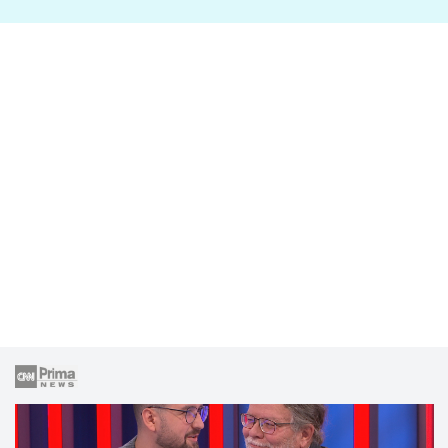
lže o své nevěře?