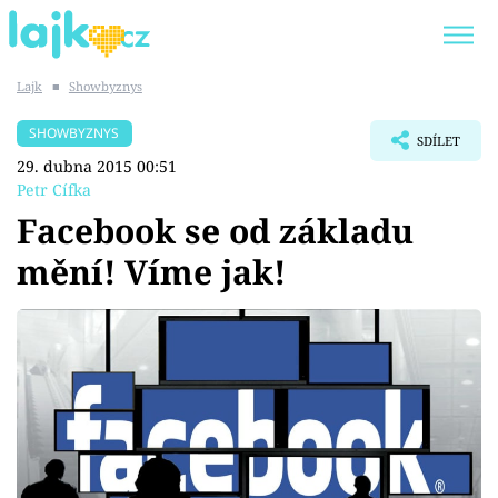
Lajk
■
Showbyznys
Trendy:
KARLOS VÉMOLA
ONLYFANS
SHOWBYZNYS
SDÍLET
SHOPAHOLICADEL
CLASH OF THE STARS
29. dubna 2015 00:51
Petr Cífka
Facebook se od základu
mění! Víme jak!
Témata
Showbyznys
Youtubeři
Virály