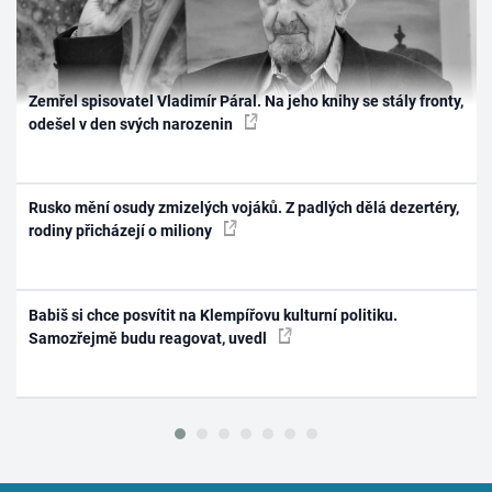
Zemřel spisovatel Vladimír Páral. Na jeho knihy se stály fronty,
odešel v den svých narozenin
Rusko mění osudy zmizelých vojáků. Z padlých dělá dezertéry,
rodiny přicházejí o miliony
Babiš si chce posvítit na Klempířovu kulturní politiku.
Samozřejmě budu reagovat, uvedl