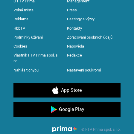
O FTV Prima
Management
Volná místa
Press
Reklama
Castingy a výzvy
HbbTV
Kontakty
Podmínky užívání
Zpracování osobních údajů
Cookies
Nápověda
Vlastník FTV Prima spol. s
Redakce
r.o.
Nahlásit chybu
Nastavení soukromí
App Store
Google Play
© FTV Prima spol. s r.o.