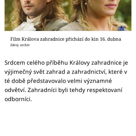
Sex a vztahy
Videa
Sledujte prima+
Film Králova zahradnice přichází do kin 16. dubna
Zdroj: archiv
Přihlášení
Srdcem celého příběhu Královy zahradnice je
výjimečný svět zahrad a zahradnictví, které v
Sledujte nás
té době představovalo velmi významné
odvětví. Zahradníci byli tehdy respektovaní
odborníci.