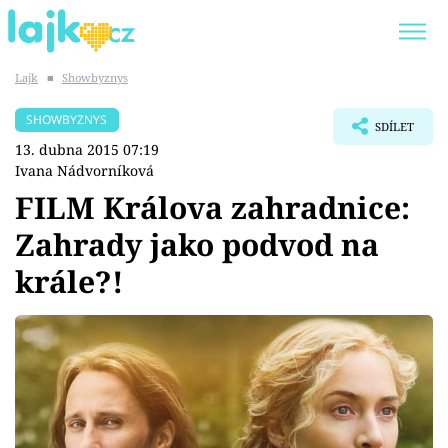
Lajk
■
Showbyznys
Trendy:
KARLOS VÉMOLA
ONLYFANS
SHOWBYZNYS
SDÍLET
SHOPAHOLICADEL
CLASH OF THE STARS
13. dubna 2015 07:19
Ivana Nádvorníková
FILM Králova zahradnice:
Zahrady jako podvod na
Témata
krále?!
Showbyznys
Youtubeři
Virály