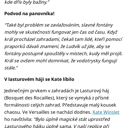
kde dřív byly bažiny.”
Podvod na panovníka!
“Také byl problém se zavlažováním, slavné fontány
mohly ve skutečnosti fungovat jen čas od času. Když
král procházel zahradami, čekali tam lidé, kteří pomocí
praporků dávali znamení, že Ludvík už jde, aby se
fontány postupně spouštěly v místech, kudy měl projít.
Král se ovšem mohl domnívat, že vodotrysky fungují
stále.”
V lasturovém háji se Kate líbilo
Jedinečným prvkem v zahradách je Lasturový háj
(Bosquet des Rocailles), který se vymyká z přísné
formálnosti celých zahrad. Představuje malý kousek
chaosu. Ve Versailles se nachází dodnes.
Kate Winslet
ho navštívila:
“Bylo úplně magické stát uprostřed
Lasturového hájku úplně sama. V naší replice při