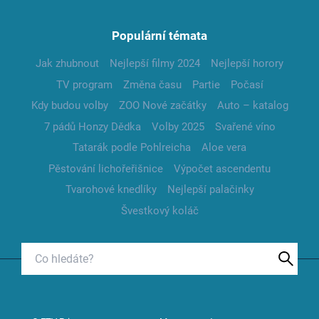
Populární témata
Jak zhubnout
Nejlepší filmy 2024
Nejlepší horory
TV program
Změna času
Partie
Počasí
Kdy budou volby
ZOO Nové začátky
Auto – katalog
7 pádů Honzy Dědka
Volby 2025
Svařené víno
Tatarák podle Pohlreicha
Aloe vera
Pěstování lichořeřišnice
Výpočet ascendentu
Tvarohové knedlíky
Nejlepší palačinky
Švestkový koláč