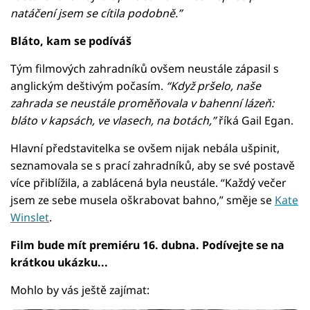
natáčení jsem se cítila podobně.”
Bláto, kam se podíváš
Tým filmových zahradníků ovšem neustále zápasil s
anglickým deštivým počasím.
“Když pršelo, naše
zahrada se neustále proměňovala v bahenní lázeň:
bláto v kapsách, ve vlasech, na botách,”
říká Gail Egan.
Hlavní představitelka se ovšem nijak nebála ušpinit,
seznamovala se s prací zahradníků, aby se své postavě
více přiblížila, a zablácená byla neustále. “Každý večer
jsem ze sebe musela oškrabovat bahno,” směje se
Kate
Winslet
.
Film bude mít premiéru 16. dubna. Podívejte se na
krátkou ukázku...
Mohlo by vás ještě zajímat: