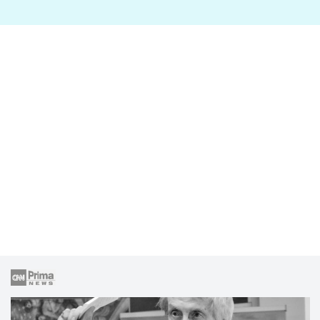
lže o své nevěře?