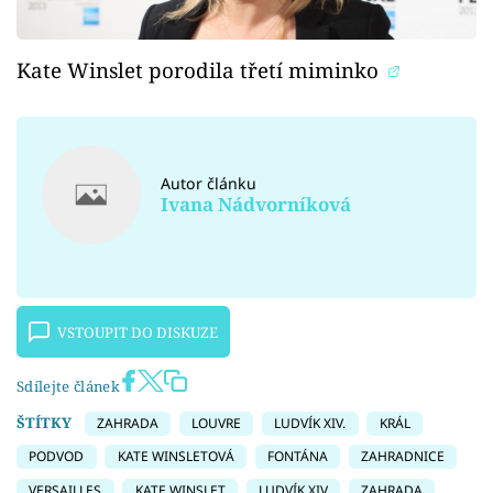
Kate Winslet porodila třetí miminko
Autor článku
Ivana Nádvorníková
VSTOUPIT DO DISKUZE
Sdílejte článek
ŠTÍTKY
ZAHRADA
LOUVRE
LUDVÍK XIV.
KRÁL
PODVOD
KATE WINSLETOVÁ
FONTÁNA
ZAHRADNICE
VERSAILLES
KATE WINSLET
LUDVÍK XIV
ZAHRADA