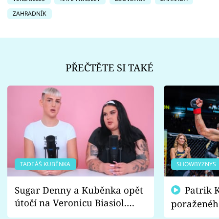
ZAHRADNÍK
PŘEČTĚTE SI TAKÉ
TADEÁŠ KUBĚNKA
SHOWBYZNYS
Sugar Denny a Kuběnka opět
Patrik Kincl se zastal
útočí na Veronicu Biasiol.
poraženéh
Proč je podle nich falešná a
fanoušci n