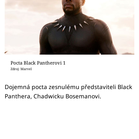
Sex a vztahy
Videa
Sledujte prima+
Přihlášení
Pocta Black Pantherovi 1
Zdroj: Marvel
Sledujte nás
Dojemná pocta zesnulému představiteli Black
Panthera, Chadwicku Bosemanovi.