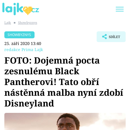
Lajk
■
Showbyznys
Trendy:
KARLOS VÉMOLA
ONLYFANS
SHOWBYZNYS
SDÍLET
SHOPAHOLICADEL
CLASH OF THE STARS
25. září 2020 13:40
redakce Prima Lajk
FOTO: Dojemná pocta
zesnulému Black
Témata
Pantherovi! Tato obří
Showbyznys
nástěnná malba nyní zdobí
Disneyland
Youtubeři
Virály