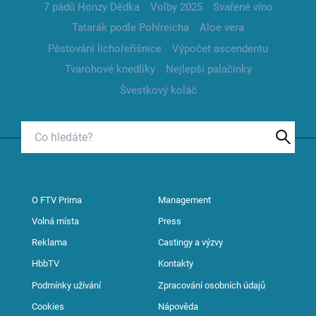
7 pádů Honzy Dědka
Volby 2025
Svařené víno
Tatarák podle Pohlreicha
Aloe vera
Pěstování lichořeřišnice
Výpočet ascendentu
Tvarohové knedlíky
Nejlepší palačinky
Švestkový koláč
O FTV Prima
Management
Volná místa
Press
Reklama
Castingy a výzvy
HbbTV
Kontakty
Podmínky užívání
Zpracování osobních údajů
Cookies
Nápověda