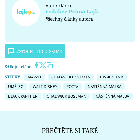
Autor článku
redakce Prima Lajk
Všechny články autora
VSTOUPIT DO DISKUZE
Sdílejte článek
ŠTÍTKY
MARVEL
CHADWICK BOSEMAN
DISNEYLAND
UMĚLEC
WALT DISNEY
POCTA
NÁSTĚNNÁ MALBA
BLACK PANTHER
CHADWICK BOSEMAN
NÁSTĚNNÁ MALBA
PŘEČTĚTE SI TAKÉ