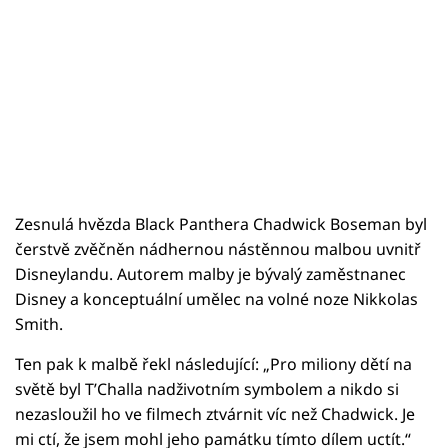
Zesnulá hvězda Black Panthera Chadwick Boseman byl
čerstvě zvěčněn nádhernou nástěnnou malbou uvnitř
Disneylandu. Autorem malby je bývalý zaměstnanec
Disney a konceptuální umělec na volné noze Nikkolas
Smith.
Ten pak k malbě řekl následující: „Pro miliony dětí na
světě byl T’Challa nadživotním symbolem a nikdo si
nezasloužil ho ve filmech ztvárnit víc než Chadwick. Je
mi ctí, že jsem mohl jeho památku tímto dílem uctít.“