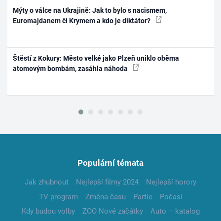
Mýty o válce na Ukrajině: Jak to bylo s nacismem,
Euromajdanem či Krymem a kdo je diktátor?
Štěstí z Kokury: Město velké jako Plzeň uniklo oběma
atomovým bombám, zasáhla náhoda
Populární témata
Jak zhubnout
Nejlepší filmy 2024
Nejlepší horory
TV program
Změna času
Partie
Počasí
Kdy budou volby
ZOO Nové začátky
Auto – katalog