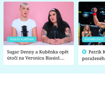
TADEÁŠ KUBĚNKA
SHOWBYZNYS
Sugar Denny a Kuběnka opět
Patrik Kincl se zastal
útočí na Veronicu Biasiol.
poraženéh
Proč je podle nich falešná a
fanoušci n
lže o své nevěře?