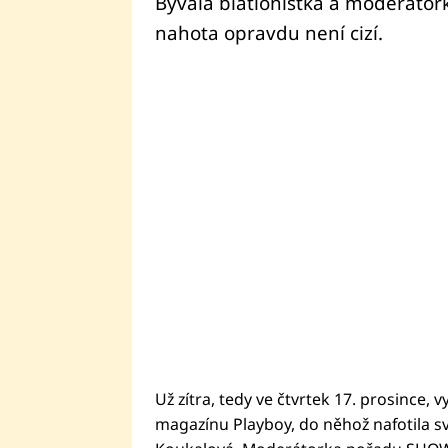
Bývalá biatlonistka a moderátor
nahota opravdu není cizí.
Už zítra, tedy ve čtvrtek 17. prosince,
magazínu Playboy, do něhož nafotila sv