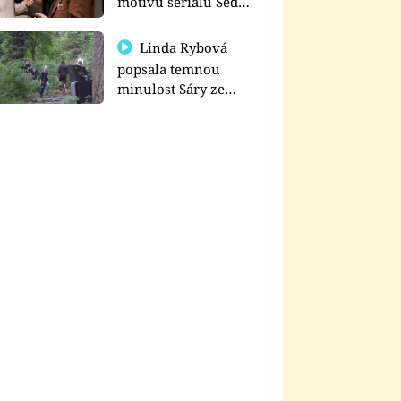
motivu seriálu Sedm
schodů k moci
Linda Rybová
popsala temnou
minulost Sáry ze
seriálu Zákony vlka