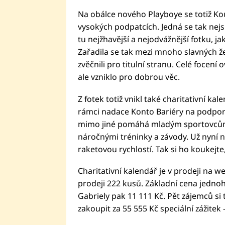
Na obálce nového Playboye se totiž Ko
vysokých podpatcích. Jedná se tak nej
tu nejžhavější a nejodvážnější fotku, j
Zařadila se tak mezi mnoho slavných ž
zvěčnili pro titulní stranu. Celé focen
ale vzniklo pro dobrou věc.
Z fotek totiž vnikl také charitativní ka
rámci nadace Konto Bariéry na podporu
mimo jiné pomáhá mladým sportovcům, k
náročnými tréninky a závody. Už nyní n
raketovou rychlostí. Tak si ho koukejte
Charitativní kalendář je v prodeji na 
prodeji 222 kusů. Základní cena jedno
Gabriely pak 11 111 Kč. Pět zájemců si
zakoupit za 55 555 Kč speciální zážitek