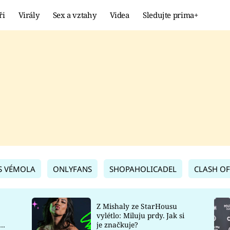
ři
Virály
Sex a vztahy
Videa
Sledujte prima+
Showbyznys
Extrém
VIRÁLY
KURIOZITY
VIDEA
KVÍZY
S VÉMOLA
ONLYFANS
SHOPAHOLICADEL
CLASH OF
Z Mishaly ze StarHousu
vylétlo: Miluju prdy. Jak si
co
je značkuje?