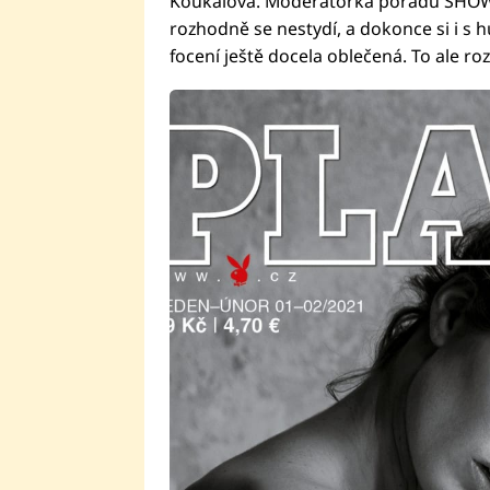
Koukalová. Moderátorka pořadu SHOWT
rozhodně se nestydí, a dokonce si i s 
focení ještě docela oblečená. To ale roz