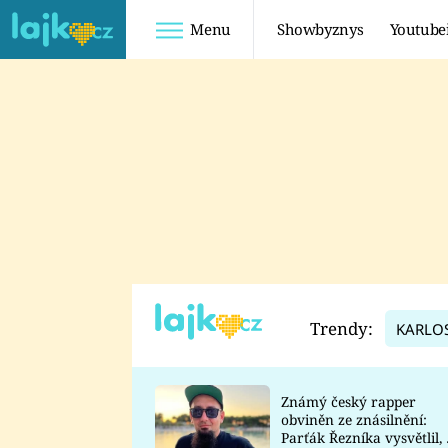
Menu
Showbyznys
Youtube
Youtuberky
Youtubeři
SHOPAHOLICADEL
FATTYPILLOW
ANNA ŠULC
FREESCOOT
SUGAR DENNY
ADAM KAJUMI
LADUŠKA
TADEÁŠ KUBĚNKA
DOMINIKA
DATEL
Trendy:
KARLO
MYSLIVCOVÁ
Známý český rapper
obviněn ze znásilnění:
Parťák Řezníka vysvětlil, 