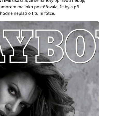
IME ukázala, že se nahoty opravdu nebojí,
humorem malinko postěžovala, že byla při
hodně neplatí o titulní fotce.