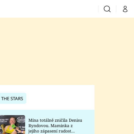
Vyhledávání
Můj 
Prima+
CNN Prima News
Prima Fresh
Prima Living
Prima Zoom
 THE STARS
Prima Lajk
Mína totálně zničila Denisu
Ryndovou. Maminka z
Sledujte nás
jejího zápasení radost