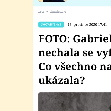
se v Plzni stalo
Lajk
■
Showbyznys
16. prosince 2020 17:41
SHOWBYZNYS
FOTO: Gabrie
nechala se vy
Co všechno na
ukázala?