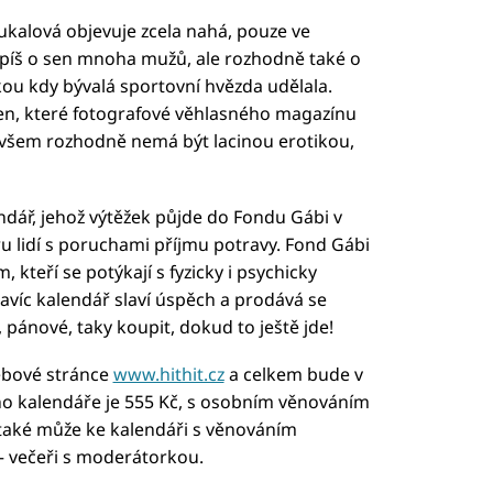
ukalová objevuje zcela nahá, pouze ve
spíš o sen mnoha mužů, ale rozhodně také o
akou kdy bývalá sportovní hvězda udělala.
en, které fotografové věhlasného magazínu
í ovšem rozhodně nemá být lacinou erotikou,
lendář, jehož výtěžek půjde do Fondu Gábi v
 lidí s poruchami příjmu potravy. Fond Gábi
teří se potýkají s fyzicky i psychicky
avíc kalendář slaví úspěch a prodává se
, pánové, taky koupit, dokud to ještě jde!
webové stránce
www.hithit.cz
a celkem bude v
ho kalendáře je 555 Kč, s osobním věnováním
 také může ke kalendáři s věnováním
 – večeři s moderátorkou.