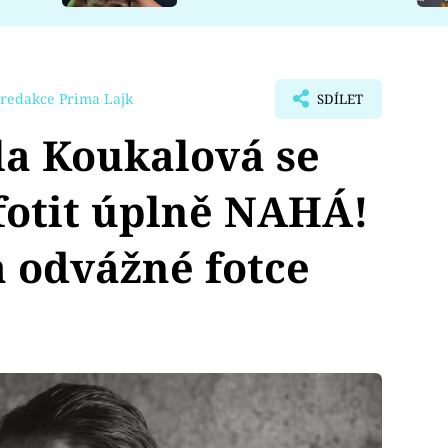
redakce Prima Lajk
SDÍLET
la Koukalová se
fotit úplně NAHÁ!
 odvážné fotce