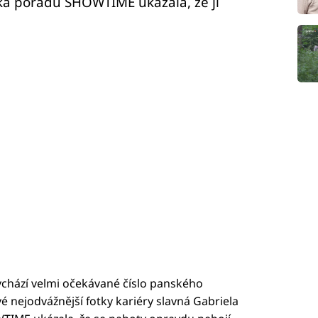
ka pořadu SHOWTIME ukázala, že jí
 vychází velmi očekávané číslo panského
é nejodvážnější fotky kariéry slavná Gabriela