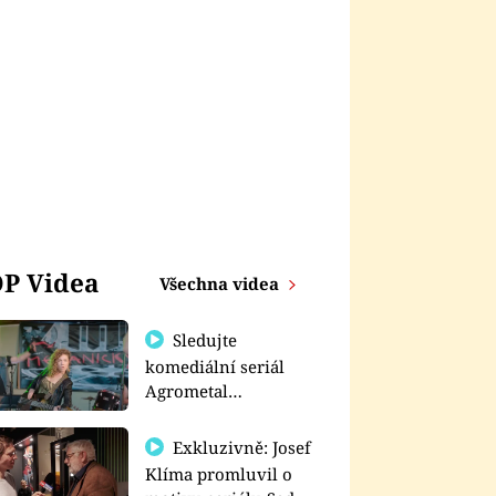
P Videa
Všechna videa
Sledujte
komediální seriál
Agrometal
exkluzivně na
prima+
Exkluzivně: Josef
Klíma promluvil o