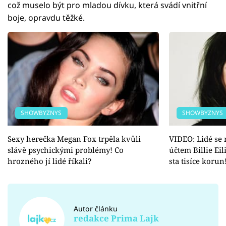
což muselo být pro mladou dívku, která svádí vnitřní
boje, opravdu těžké.
SHOWBYZNYS
SHOWBYZNYS
Sexy herečka Megan Fox trpěla kvůli
VIDEO: Lidé se 
slávě psychickými problémy! Co
účtem Billie Ei
hrozného jí lidé říkali?
sta tisíce korun
Autor článku
redakce Prima Lajk