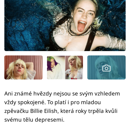
Sex a vztahy
Videa
Sledujte prima+
Přihlášení
Sledujte nás
Ani známé hvězdy nejsou se svým vzhledem
vždy spokojené. To platí i pro mladou
zpěvačku Billie Eilish, která roky trpěla kvůli
svému tělu depresemi.