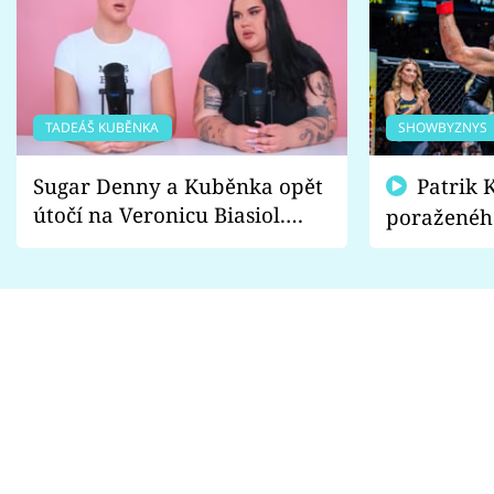
TADEÁŠ KUBĚNKA
SHOWBYZNYS
Sugar Denny a Kuběnka opět
Patrik Kincl se zastal
útočí na Veronicu Biasiol.
poraženéh
Proč je podle nich falešná a
fanoušci n
lže o své nevěře?