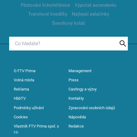
Pěstování lichořeřišnice
Výpočet ascendentu
Tvarohové knedlíky
Nejlepší palačinky
Švestkový koláč
O FTV Prima
Management
Volná místa
Press
Reklama
Castingy a výzvy
HbbTV
Kontakty
Podmínky užívání
Zpracování osobních údajů
Cookies
Nápověda
Vlastník FTV Prima spol. s
Redakce
r.o.