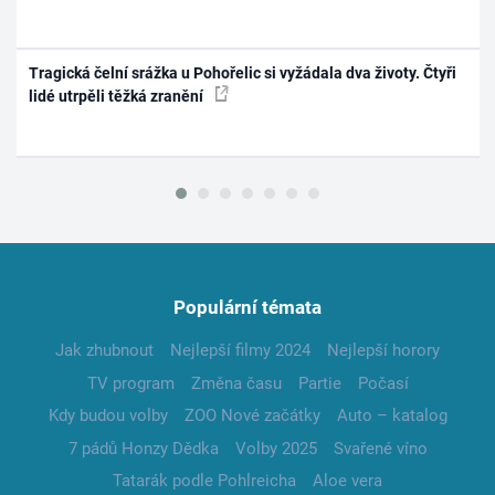
Tragická čelní srážka u Pohořelic si vyžádala dva životy. Čtyři
lidé utrpěli těžká zranění
Populární témata
Jak zhubnout
Nejlepší filmy 2024
Nejlepší horory
TV program
Změna času
Partie
Počasí
Kdy budou volby
ZOO Nové začátky
Auto – katalog
7 pádů Honzy Dědka
Volby 2025
Svařené víno
Tatarák podle Pohlreicha
Aloe vera