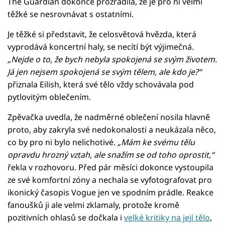
The Guardian dokonce prozradila, že je pro ni velmi
těžké se nesrovnávat s ostatními.
Je těžké si představit, že celosvětová hvězda, která
vyprodává koncertní haly, se necítí být výjimečná.
„Nejde o to, že bych nebyla spokojená se svým životem.
Já jen nejsem spokojená se svým tělem, ale kdo je?“
přiznala Eilish, která své tělo vždy schovávala pod
pytlovitým oblečením.
Zpěvačka uvedla, že nadměrné oblečení nosila hlavně
proto, aby zakryla své nedokonalosti a neukázala něco,
co by pro ni bylo nelichotivé.
„Mám ke svému tělu
opravdu hrozný vztah, ale snažím se od toho oprostit,“
řekla v rozhovoru. Před pár měsíci dokonce vystoupila
ze své komfortní zóny a nechala se vyfotografovat pro
ikonický časopis Vogue jen ve spodním prádle. Reakce
fanoušků ji ale velmi zklamaly, protože kromě
pozitivních ohlasů se dočkala i
velké kritiky na její tělo
,