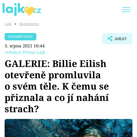
Lajk
■
Showbyznys
Trendy:
KARLOS VÉMOLA
ONLYFANS
SHOWBYZNYS
SDÍLET
SHOPAHOLICADEL
CLASH OF THE STARS
3. srpna 2021 10:44
redakce Prima Lajk
GALERIE: Billie Eilish
otevřeně promluvila
Témata
o svém těle. K čemu se
Showbyznys
přiznala a co jí nahání
strach?
Youtubeři
Virály