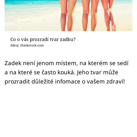
Sex a vztahy
Videa
Sledujte prima+
Co o vás prozradí tvar zadku?
Zdroj: thinkstock.com
Přihlášení
Zadek není jenom místem, na kterém se sedí
a na které se často kouká. Jeho tvar může
Sledujte nás
prozradit důležité infomace o vašem zdraví!