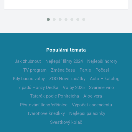
Populární témata
Jak zhubnout
Nejlepší filmy 2024
Nejlepší horory
TV program
Změna času
Partie
Počasí
Kdy budou volby
ZOO Nové začátky
Auto – katalog
7 pádů Honzy Dědka
Volby 2025
Svařené víno
Tatarák podle Pohlreicha
Aloe vera
Pěstování lichořeřišnice
Výpočet ascendentu
Tvarohové knedlíky
Nejlepší palačinky
Švestkový koláč