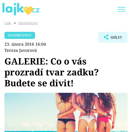
Lajk
■
Showbyznys
Trendy:
KARLOS VÉMOLA
ONLYFANS
SHOWBYZNYS
SDÍLET
SHOPAHOLICADEL
CLASH OF THE STARS
23. února 2016 16:04
Tereza Javorová
GALERIE: Co o vás
prozradí tvar zadku?
Témata
Budete se divit!
Showbyznys
Youtubeři
Virály