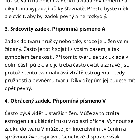
Tuk se vám na oblém zadečku ukládá rovnoměrně a
díky tomu vypadají půlky šťavnatě. Přesto byste měli
ale cvičit, aby byl zadek pevný a ne rozkydlý.
3. Srdcovitý zadek. Připomíná písmeno A
Zadek do tvaru hrušky nebo taky srdce je u žen velmi
žádaný. Často je totiž spjat i s vosím pasem, a tak
symbolem ženskosti. Při tomto tvaru se tuk ukládá v
dolní části půlek, ale je třeba často cvičit a zdravě jíst,
protože tento tvar nahrává ztrátě estrogenu – tedy
pružnosti a pevnému tvaru. Díky dřepům jej budete mít
opět pevný.
4. Obrácený zadek. Připomíná písmeno V
Často bývá vidět u starších žen. Může za to ztráta
estrogenu a ukládání tuku v oblasti břicha. Vyhnout se
zadku do tvaru V můžete jen intenzivním cvičením a
správnou životosprávu. Genetické dispozice však