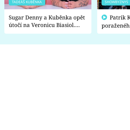
TADEÁŠ KUBĚNKA
SHOWBYZNYS
Sugar Denny a Kuběnka opět
Patrik Kincl se zastal
útočí na Veronicu Biasiol.
poraženéh
Proč je podle nich falešná a
fanoušci n
lže o své nevěře?