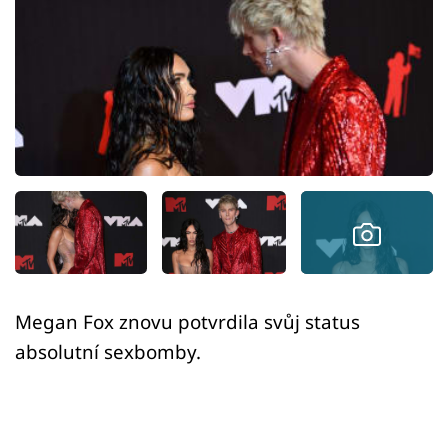
Sex a vztahy
Videa
Sledujte prima+
Přihlášení
Sledujte nás
Megan Fox znovu potvrdila svůj status
absolutní sexbomby.