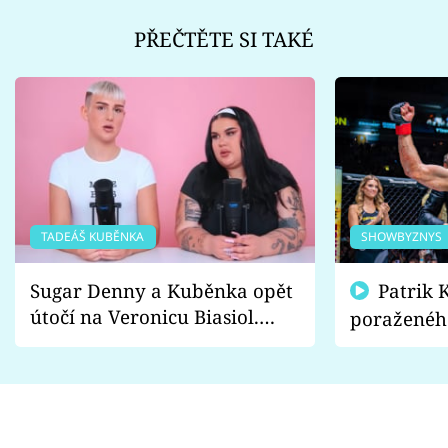
PŘEČTĚTE SI TAKÉ
TADEÁŠ KUBĚNKA
SHOWBYZNYS
Sugar Denny a Kuběnka opět
Patrik Kincl se zastal
útočí na Veronicu Biasiol.
poraženéh
Proč je podle nich falešná a
fanoušci n
lže o své nevěře?