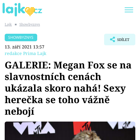
Lajk
■
Showbyznys
Trendy:
KARLOS VÉMOLA
ONLYFANS
SHOWBYZNYS
SDÍLET
SHOPAHOLICADEL
CLASH OF THE STARS
13. září 2021 13:57
redakce Prima Lajk
GALERIE: Megan Fox se na
slavnostních cenách
Témata
ukázala skoro nahá! Sexy
Showbyznys
herečka se toho vážně
nebojí
Youtubeři
Virály