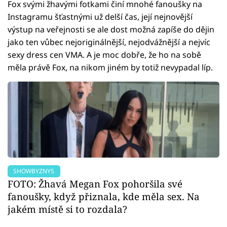
Fox svými žhavými fotkami činí mnohé fanoušky na
Instagramu šťastnými už delší čas, její nejnovější
výstup na veřejnosti se ale dost možná zapíše do dějin
jako ten vůbec nejoriginálnější, nejodvážnější a nejvíc
sexy dress cen VMA. A je moc dobře, že ho na sobě
měla právě Fox, na nikom jiném by totiž nevypadal líp.
SHOWBYZNYS
FOTO: Žhavá Megan Fox pohoršila své
fanoušky, když přiznala, kde měla sex. Na
jakém místě si to rozdala?