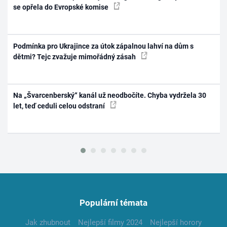
se opřela do Evropské komise
Podmínka pro Ukrajince za útok zápalnou lahví na dům s
dětmi? Tejc zvažuje mimořádný zásah
Na „Švarcenberský“ kanál už neodbočíte. Chyba vydržela 30
let, teď ceduli celou odstraní
Populární témata
Jak zhubnout
Nejlepší filmy 2024
Nejlepší horory