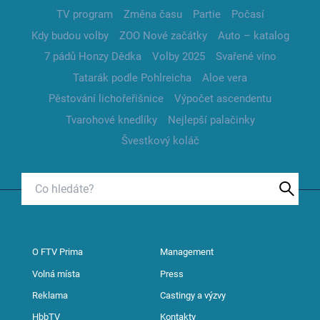
TV program
Změna času
Partie
Počasí
Kdy budou volby
ZOO Nové začátky
Auto – katalog
7 pádů Honzy Dědka
Volby 2025
Svařené víno
Tatarák podle Pohlreicha
Aloe vera
Pěstování lichořeřišnice
Výpočet ascendentu
Tvarohové knedlíky
Nejlepší palačinky
Švestkový koláč
O FTV Prima
Management
Volná místa
Press
Reklama
Castingy a výzvy
HbbTV
Kontakty