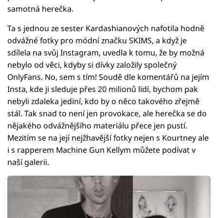
samotná herečka.
Ta s jednou ze sester Kardashianových nafotila hodně
odvážné fotky pro módní značku SKIMS, a když je
sdílela na svůj Instagram, uvedla k tomu, že by možná
nebylo od věci, kdyby si dívky založily společný
OnlyFans. No, sem s tím! Soudě dle komentářů na jejím
Insta, kde ji sleduje přes 20 milionů lidí, bychom pak
nebyli zdaleka jediní, kdo by o něco takového zřejmě
stál. Tak snad to není jen provokace, ale herečka se do
nějakého odvážnějšího materiálu přece jen pustí.
Mezitím se na její nejžhavější fotky nejen s Kourtney ale
i s rapperem Machine Gun Kellym můžete podívat v
naší galerii.