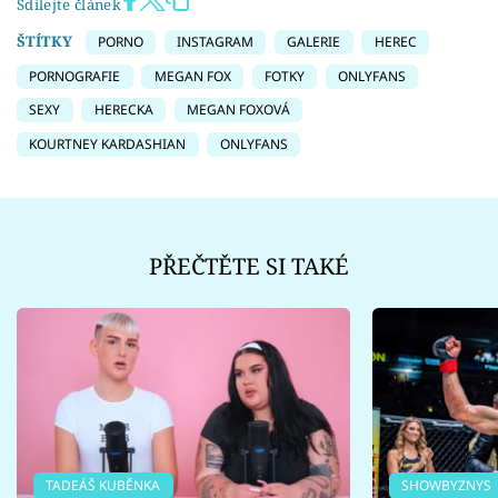
Sdílejte článek
ŠTÍTKY
PORNO
INSTAGRAM
GALERIE
HEREC
PORNOGRAFIE
MEGAN FOX
FOTKY
ONLYFANS
SEXY
HERECKA
MEGAN FOXOVÁ
KOURTNEY KARDASHIAN
ONLYFANS
PŘEČTĚTE SI TAKÉ
TADEÁŠ KUBĚNKA
SHOWBYZNYS