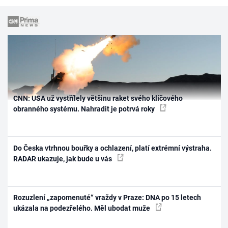
CNN: USA už vystřílely většinu raket svého klíčového
obranného systému. Nahradit je potrvá roky
Do Česka vtrhnou bouřky a ochlazení, platí extrémní výstraha.
RADAR ukazuje, jak bude u vás
Rozuzlení „zapomenuté“ vraždy v Praze: DNA po 15 letech
ukázala na podezřelého. Měl ubodat muže