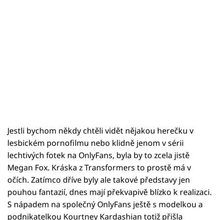
Jestli bychom někdy chtěli vidět nějakou herečku v
lesbickém pornofilmu nebo klidně jenom v sérii
lechtivých fotek na OnlyFans, byla by to zcela jistě
Megan Fox. Kráska z Transformers to prostě má v
očích. Zatímco dříve byly ale takové představy jen
pouhou fantazií, dnes mají překvapivě blízko k realizaci.
S nápadem na společný OnlyFans ještě s modelkou a
podnikatelkou Kourtney Kardashian totiž přišla