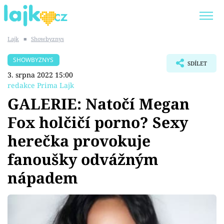
Lajk
■
Showbyznys
Trendy:
KARLOS VÉMOLA
ONLYFANS
SHOWBYZNYS
SDÍLET
SHOPAHOLICADEL
CLASH OF THE STARS
3. srpna 2022 15:00
redakce Prima Lajk
GALERIE: Natočí Megan
Fox holčičí porno? Sexy
Témata
herečka provokuje
Showbyznys
fanoušky odvážným
nápadem
Youtubeři
Virály