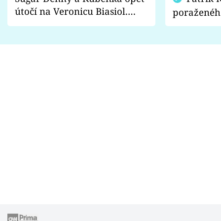
útočí na Veronicu Biasiol.
poraženéh
Proč je podle nich falešná a
fanoušci n
lže o své nevěře?