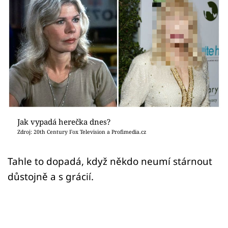
Sex a vztahy
Videa
Sledujte prima+
Přihlášení
Sledujte nás
Jak vypadá herečka dnes?
Zdroj: 20th Century Fox Television a Profimedia.cz
Tahle to dopadá, když někdo neumí stárnout
důstojně a s grácií.