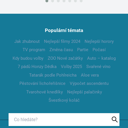
Populární témata
Jak zhubnout
Nejlepší filmy 2024
Nejlepší horory
TV program
Změna času
Partie
Počasí
Kdy budou volby
ZOO Nové začátky
Auto – katalog
7 pádů Honzy Dědka
Volby 2025
Svařené víno
Tatarák podle Pohlreicha
Aloe vera
Pěstování lichořeřišnice
Výpočet ascendentu
Tvarohové knedlíky
Nejlepší palačinky
Švestkový koláč