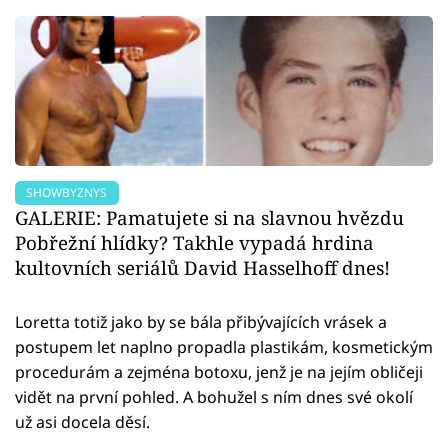
SHOWBYZNYS
GALERIE: Pamatujete si na slavnou hvězdu
Pobřežní hlídky? Takhle vypadá hrdina
kultovních seriálů David Hasselhoff dnes!
Loretta totiž jako by se bála přibývajících vrásek a
postupem let naplno propadla plastikám, kosmetickým
procedurám a zejména botoxu, jenž je na jejím obličeji
vidět na první pohled. A bohužel s ním dnes své okolí
už asi docela děsí.