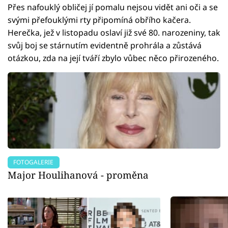
Přes nafouklý obličej jí pomalu nejsou vidět ani oči a se
svými přefouklými rty připomíná obřího kačera.
Herečka, jež v listopadu oslaví již své 80. narozeniny, tak
svůj boj se stárnutím evidentně prohrála a zůstává
otázkou, zda na její tváří zbylo vůbec něco přirozeného.
FOTOGALERIE
Major Houlihanová - proměna