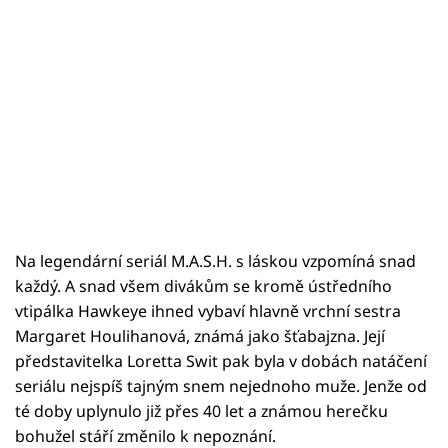
Na legendární seriál M.A.S.H. s láskou vzpomíná snad
každý. A snad všem divákům se kromě ústředního
vtipálka Hawkeye ihned vybaví hlavně vrchní sestra
Margaret Houlihanová, známá jako šťabajzna. Její
představitelka Loretta Swit pak byla v dobách natáčení
seriálu nejspíš tajným snem nejednoho muže. Jenže od
té doby uplynulo již přes 40 let a známou herečku
bohužel stáří změnilo k nepoznání.