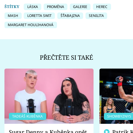
ŠTÍTKY
LÁSKA
PROMĚNA
GALERIE
HEREC
MASH
LORETTA SWIT
ŠŤABAJZNA
SENILITA
MARGARET HOULIHANOVÁ
PŘEČTĚTE SI TAKÉ
TADEÁŠ KUBĚNKA
SHOWBYZNYS
Sugar Denny a Kuběnka opět
Patrik Kincl se zastal