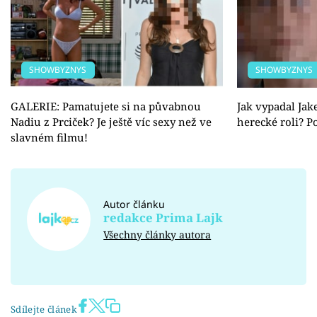
SHOWBYZNYS
SHOWBYZNYS
GALERIE: Pamatujete si na půvabnou
Jak vypadal Jak
Nadiu z Prciček? Je ještě víc sexy než ve
herecké roli? P
slavném filmu!
Autor článku
redakce Prima Lajk
Všechny články autora
Sdílejte článek