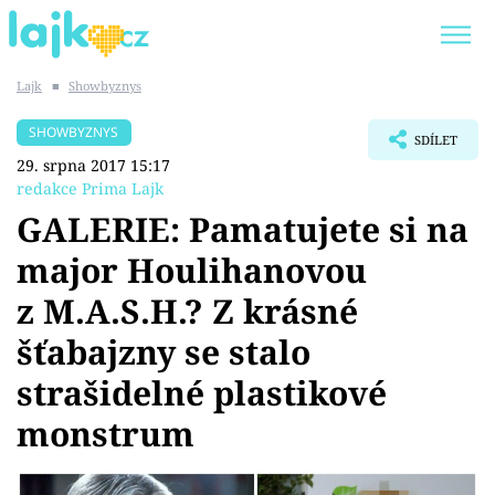
Lajk
■
Showbyznys
Trendy:
KARLOS VÉMOLA
ONLYFANS
SHOWBYZNYS
SDÍLET
SHOPAHOLICADEL
CLASH OF THE STARS
29. srpna 2017 15:17
redakce Prima Lajk
GALERIE: Pamatujete si na
major Houlihanovou
Témata
z M.A.S.H.? Z krásné
Showbyznys
šťabajzny se stalo
strašidelné plastikové
Youtubeři
monstrum
Virály