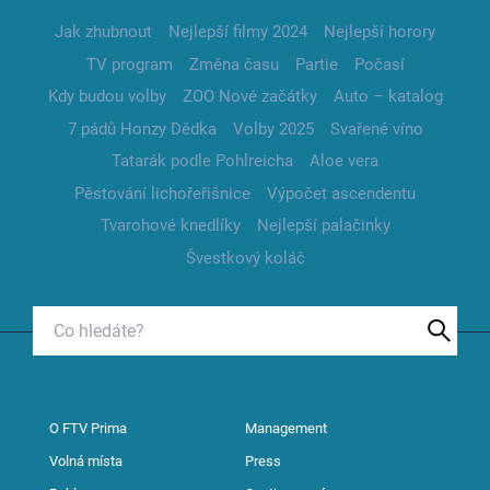
Jak zhubnout
Nejlepší filmy 2024
Nejlepší horory
TV program
Změna času
Partie
Počasí
Kdy budou volby
ZOO Nové začátky
Auto – katalog
7 pádů Honzy Dědka
Volby 2025
Svařené víno
Tatarák podle Pohlreicha
Aloe vera
Pěstování lichořeřišnice
Výpočet ascendentu
Tvarohové knedlíky
Nejlepší palačinky
Švestkový koláč
O FTV Prima
Management
Volná místa
Press