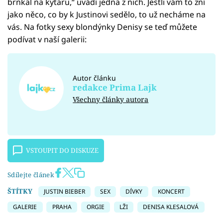
brnkal na kytaru,“ uvádí jedna z nich. Jestli vám to zní
jako něco, co by k Justinovi sedělo, to už necháme na
vás. Na fotky sexy blondýnky Denisy se teď můžete
podívat v naší galerii:
Autor článku
redakce Prima Lajk
Všechny články autora
VSTOUPIT DO DISKUZE
Sdílejte článek
ŠTÍTKY
JUSTIN BIEBER
SEX
DÍVKY
KONCERT
GALERIE
PRAHA
ORGIE
LŽI
DENISA KLESALOVÁ