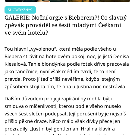
SHOWBYZNYS
GALERIE: Noční orgie s Bieberem?! Co slavný
zpěvák prováděl se šesti mladými Češkami
ve svém hotelu?
Tou hlavní „vyvolenou“, která měla podle všeho u
Biebera strávit na hotelovém pokoji noc, je jistá Denisa
Klesalová. Tahle blondýnka podle fotek dříve pracovala
jako tanečnice, nyní však médiím tvrdí, že to není
pravda. Proto jí teď příliš nevěříme, když si stejným
způsobem stojí za tím, že ona u Justina noc nestrávila.
Dalším důvodem pro její zapírání by mohla být i
smlouva o mlčenlivosti, kterou podle všeho muselo
všech šest slečen podepsat. Její porušení by je nejspíš
přišlo pěkně draze. Něco málo však dívky přece jen
prozradily: „Justin byl gentleman. Hrál na klavír a