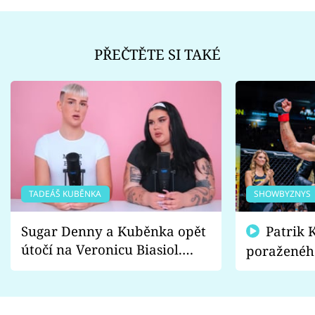
PŘEČTĚTE SI TAKÉ
TADEÁŠ KUBĚNKA
SHOWBYZNYS
Sugar Denny a Kuběnka opět
Patrik Kincl se zastal
útočí na Veronicu Biasiol.
poraženéh
Proč je podle nich falešná a
fanoušci n
lže o své nevěře?