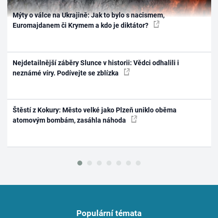
Mýty o válce na Ukrajině: Jak to bylo s nacismem,
Euromajdanem či Krymem a kdo je diktátor?
Nejdetailnější záběry Slunce v historii: Vědci odhalili i
neznámé víry. Podívejte se zblízka
Štěstí z Kokury: Město velké jako Plzeň uniklo oběma
atomovým bombám, zasáhla náhoda
Populární témata