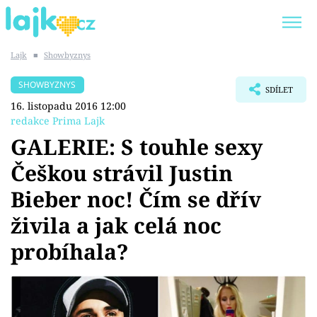
Lajk
■
Showbyznys
Trendy:
KARLOS VÉMOLA
ONLYFANS
SHOWBYZNYS
SDÍLET
SHOPAHOLICADEL
CLASH OF THE STARS
16. listopadu 2016 12:00
redakce Prima Lajk
GALERIE: S touhle sexy
Češkou strávil Justin
Témata
Bieber noc! Čím se dřív
Showbyznys
živila a jak celá noc
probíhala?
Youtubeři
Virály