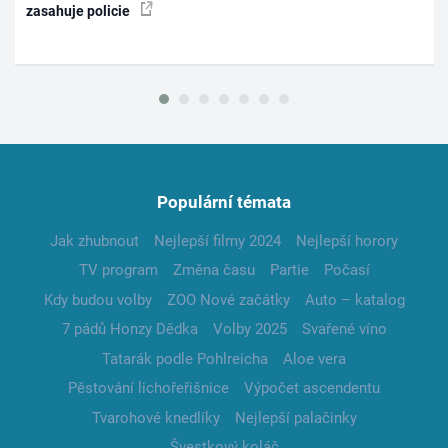
zasahuje policie
Populární témata
Jak zhubnout
Nejlepší filmy 2024
Nejlepší horory
TV program
Změna času
Partie
Počasí
Kdy budou volby
ZOO Nové začátky
Auto – katalog
7 pádů Honzy Dědka
Volby 2025
Svařené víno
Tatarák podle Pohlreicha
Aloe vera
Pěstování lichořeřišnice
Výpočet ascendentu
Tvarohové knedlíky
Nejlepší palačinky
Švestkový koláč