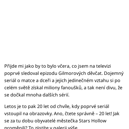
Přijde mi jako by to bylo včera, co jsem na televizi
poprvé sledoval epizodu Gilmorových děvčat. Dojemný
seriál o matce a dceři a jejich jedinečném vztahu si po
celém světě získal miliony fanoušků, a tak není divu, že
se dočkal mnoha dalších sérií.
Letos je to pak 20 let od chvíle, kdy poprvé seriál
vstoupil na obrazovky. Ano, čtete správně – 20 let! Jak
se za tu dobu obyvatelé městečka Stars Hollow
proměnili? To zjistíte v galerii výše.