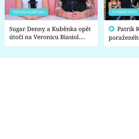
TADEÁŠ KUBĚNKA
SHOWBYZNYS
Sugar Denny a Kuběnka opět
Patrik Kincl se zastal
útočí na Veronicu Biasiol.
poraženéh
Proč je podle nich falešná a
fanoušci n
lže o své nevěře?