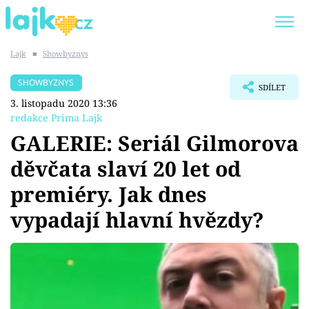
Lajk
■
Showbyznys
Trendy:
KARLOS VÉMOLA
ONLYFANS
SHOWBYZNYS
SDÍLET
SHOPAHOLICADEL
CLASH OF THE STARS
3. listopadu 2020 13:36
redakce Prima Lajk
GALERIE: Seriál Gilmorova
děvčata slaví 20 let od
Témata
premiéry. Jak dnes
Showbyznys
vypadají hlavní hvězdy?
Youtubeři
Virály