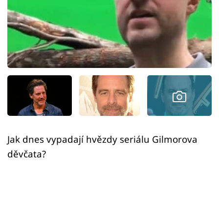
Sex a vztahy
Videa
Sledujte prima+
Přihlášení
Sledujte nás
Jak dnes vypadají hvězdy seriálu Gilmorova
děvčata?