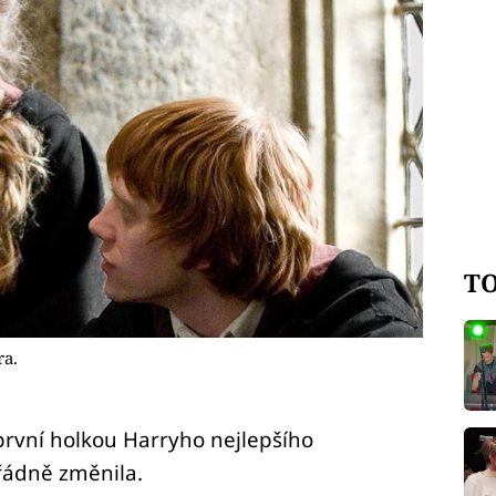
TO
ra.
 první holkou Harryho nejlepšího
řádně změnila.