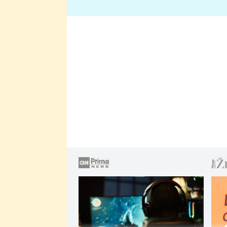
lže o své nevěře?