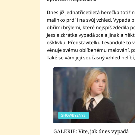
Dnes již jednatřicetiletá herečka totiž 
malinko prdí i na svůj vzhled. Vypadá 
obřími brýlemi, které nejspíš zdědila po
Jessie zkrátka vypadá zcela jinak a někt
ošklivku. Představitelku Levandule to vš
věnuje svému oblíbenému malování, p
Také se vám její současný vzhled nelíb
SHOWBYZNYS
GALERIE: Víte, jak dnes vypadá