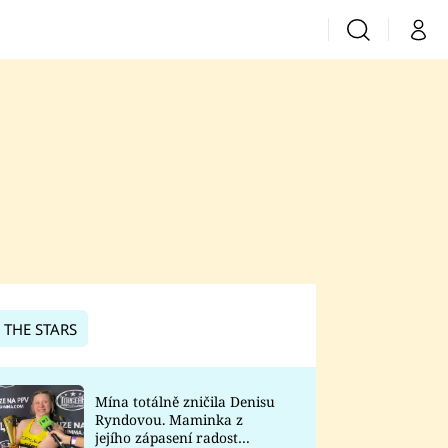
Vyhledávání
Můj 
Prima+
CNN Prima News
Prima Fresh
Prima Living
Prima Zoom
 THE STARS
Prima Lajk
Mína totálně zničila Denisu
Ryndovou. Maminka z
Sledujte nás
jejího zápasení radost