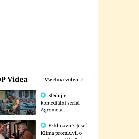
P Videa
Všechna videa
Sledujte
komediální seriál
Agrometal
exkluzivně na
prima+
Exkluzivně: Josef
Klíma promluvil o