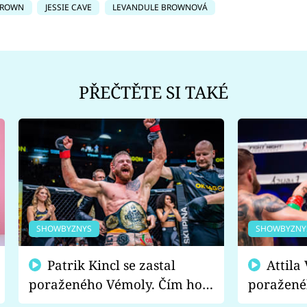
BROWN
JESSIE CAVE
LEVANDULE BROWNOVÁ
PŘEČTĚTE SI TAKÉ
SHOWBYZNYS
SHOWBYZNY
Patrik Kincl se zastal
Attila Végh podpořil
poraženého Vémoly. Čím ho
poražené
fanoušci naštvali?
chce radě