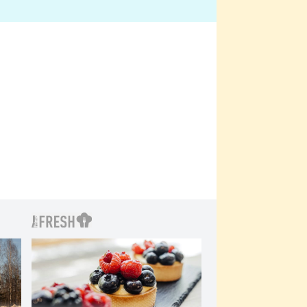
bylo drsnější než hanba
 Kinclem?
filmy?