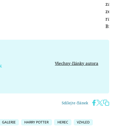
zásadní 
ze světa 
radost z 
Brumbál
Všechny články autora
k
Sdílejte článek
GALERIE
HARRY POTTER
HEREC
VZHLED