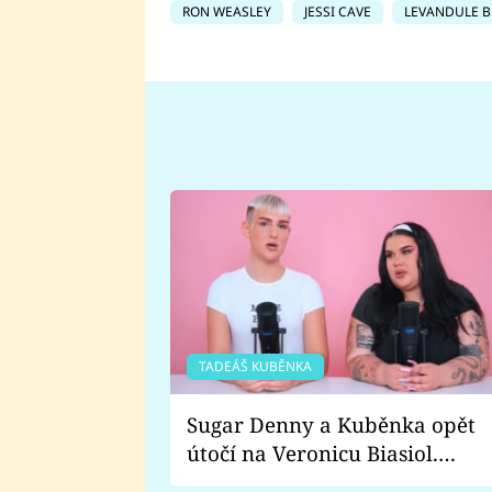
RON WEASLEY
JESSI CAVE
LEVANDULE 
TADEÁŠ KUBĚNKA
Sugar Denny a Kuběnka opět
útočí na Veronicu Biasiol.
Proč je podle nich falešná a