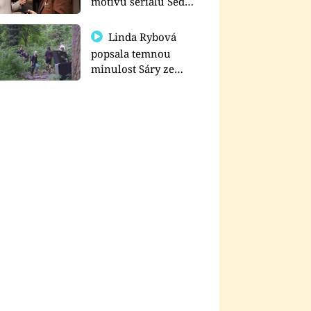
motivu seriálu Sedm
schodů k moci
Linda Rybová
popsala temnou
minulost Sáry ze
seriálu Zákony vlka