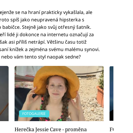
nejenže se na hraní prakticky vykašlala, ale
proto spíš jako neupravená hipsterka s
 babičce. Stejně jako svůj otřesný šatník.
eří lidé ji dokonce na internetu označují za
ak asi příliš netrápí. Většinu času totiž
saní knížek a zejména svému malému synovi.
í, nebo vám tento styl naopak sedne?
FOTOGALERIE
FILMY
Herečka Jessie Cave - proměna
FOTO: J. 