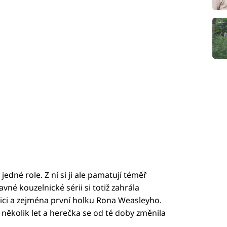
jedné role. Z ní si ji ale pamatují téměř
vné kouzelnické sérii si totiž zahrála
ci a zejména první holku Rona Weasleyho.
několik let a herečka se od té doby změnila