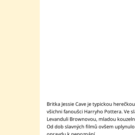
Britka Jessie Cave je typickou herečkou 
všichni fanoušci Harryho Pottera. Ve sla
Levanduli Brownovou, mladou kouzelni
Od dob slavných filmů ovšem uplynulo 
opravdu k nepoznání.