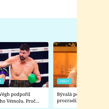
S
VIRÁLY
Bývalá pornoherečka
prozradila, co ji šokova
ho Vémolu. Proč
natáčení Euforie. Vážně
ji zápasit s ním než