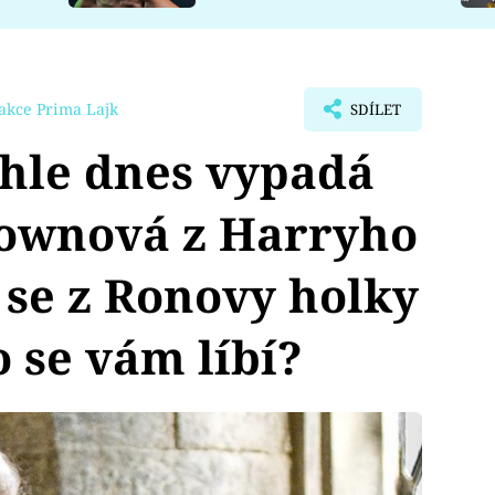
akce Prima Lajk
SDÍLET
hle dnes vypadá
ownová z Harryho
a se z Ronovy holky
o se vám líbí?