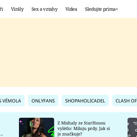
ři
Virály
Sex a vztahy
Videa
Sledujte prima+
Showbyznys
Extrém
VIRÁLY
KURIOZITY
VIDEA
KVÍZY
S VÉMOLA
ONLYFANS
SHOPAHOLICADEL
CLASH OF
Z Mishaly ze StarHousu
vylétlo: Miluju prdy. Jak si
co
je značkuje?