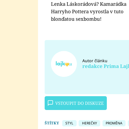
Lenka Láskorádová? Kamarádka
Harryho Pottera vyrostla v tuto
blonďatou sexbombu!
Autor článku
redakce Prima Laj
VSTOUPIT DO DISKUZE
ŠTÍTKY
STYL
HEREČKY
PROMĚNA