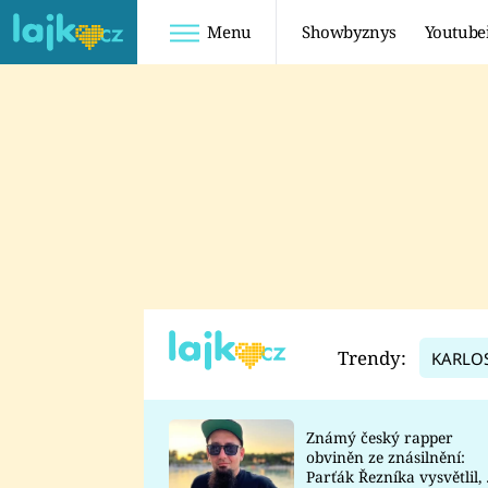
Menu
Showbyznys
Youtube
Youtuberky
Youtubeři
SHOPAHOLICADEL
FATTYPILLOW
ANNA ŠULC
FREESCOOT
SUGAR DENNY
ADAM KAJUMI
LADUŠKA
TADEÁŠ KUBĚNKA
DOMINIKA
DATEL
Trendy:
KARLO
MYSLIVCOVÁ
Známý český rapper
obviněn ze znásilnění:
Parťák Řezníka vysvětlil, 