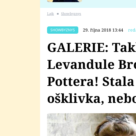
se v Plzni stalo
Lajk
■
Showbyznys
29. října 2018 13:44
red
SHOWBYZNYS
GALERIE: Tak
Levandule Br
Pottera! Stal
ošklivka, neb