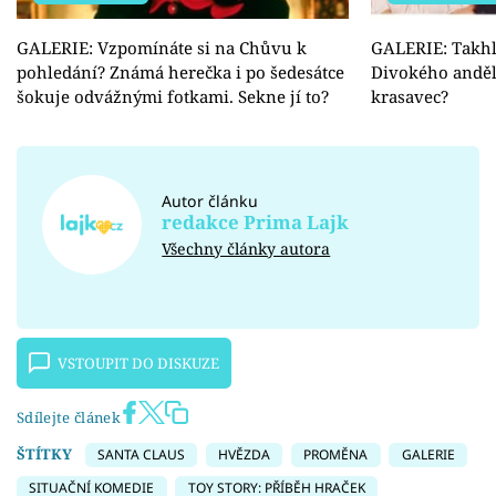
GALERIE: Vzpomínáte si na Chůvu k
GALERIE: Takhl
pohledání? Známá herečka i po šedesátce
Divokého anděla
šokuje odvážnými fotkami. Sekne jí to?
krasavec?
Autor článku
redakce Prima Lajk
Všechny články autora
VSTOUPIT DO DISKUZE
Sdílejte článek
ŠTÍTKY
SANTA CLAUS
HVĚZDA
PROMĚNA
GALERIE
SITUAČNÍ KOMEDIE
TOY STORY: PŘÍBĚH HRAČEK