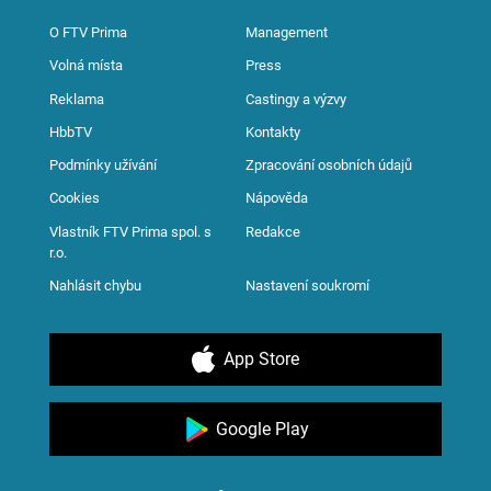
O FTV Prima
Management
Volná místa
Press
Reklama
Castingy a výzvy
HbbTV
Kontakty
Podmínky užívání
Zpracování osobních údajů
Cookies
Nápověda
Vlastník FTV Prima spol. s
Redakce
r.o.
Nahlásit chybu
Nastavení soukromí
App Store
Google Play