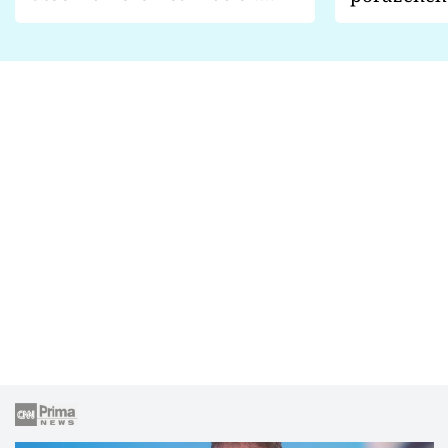
Proč je podle nich falešná a
fanoušci n
lže o své nevěře?