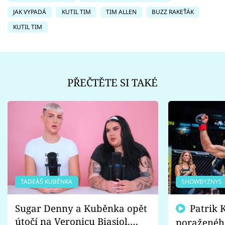
JAK VYPADÁ
KUTIL TIM
TIM ALLEN
BUZZ RAKEŤÁK
KUTIL TIM
PŘEČTĚTE SI TAKÉ
TADEÁŠ KUBĚNKA
SHOWBYZNYS
Sugar Denny a Kuběnka opět
Patrik Kincl se zastal
útočí na Veronicu Biasiol.
poraženéh