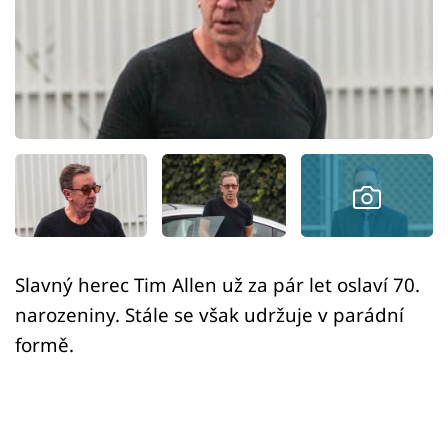
Sex a vztahy
Videa
Sledujte prima+
Přihlášení
Sledujte nás
Slavný herec Tim Allen už za pár let oslaví 70.
narozeniny. Stále se však udržuje v parádní
formě.