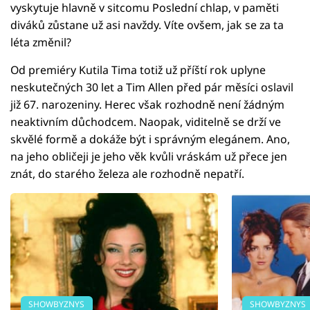
vyskytuje hlavně v sitcomu Poslední chlap, v paměti
diváků zůstane už asi navždy. Víte ovšem, jak se za ta
léta změnil?
Od premiéry Kutila Tima totiž už příští rok uplyne
neskutečných 30 let a Tim Allen před pár měsíci oslavil
již 67. narozeniny. Herec však rozhodně není žádným
neaktivním důchodcem. Naopak, viditelně se drží ve
skvělé formě a dokáže být i správným elegánem. Ano,
na jeho obličeji je jeho věk kvůli vráskám už přece jen
znát, do starého železa ale rozhodně nepatří.
SHOWBYZNYS
SHOWBYZNYS