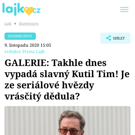
Lajk
■
Showbyznys
Trendy:
KARLOS VÉMOLA
ONLYFANS
SHOWBYZNYS
SDÍLET
SHOPAHOLICADEL
CLASH OF THE STARS
9. listopadu 2020 15:05
redakce Prima Lajk
GALERIE: Takhle dnes
vypadá slavný Kutil Tim! Je
Témata
ze seriálové hvězdy
Showbyznys
vrásčitý dědula?
Youtubeři
Virály