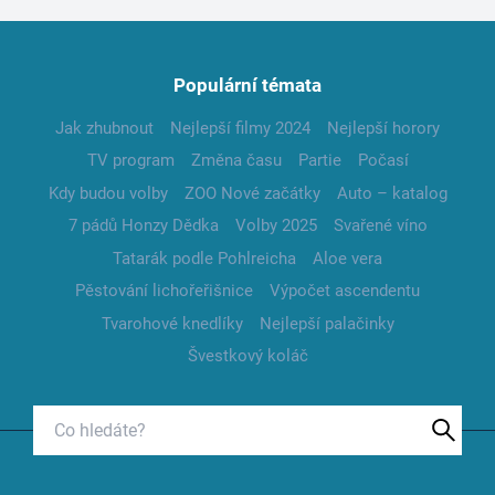
Populární témata
Jak zhubnout
Nejlepší filmy 2024
Nejlepší horory
TV program
Změna času
Partie
Počasí
Kdy budou volby
ZOO Nové začátky
Auto – katalog
7 pádů Honzy Dědka
Volby 2025
Svařené víno
Tatarák podle Pohlreicha
Aloe vera
Pěstování lichořeřišnice
Výpočet ascendentu
Tvarohové knedlíky
Nejlepší palačinky
Švestkový koláč