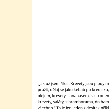
„Jak už jsem říkal. Krevety jsou plody mo
pražit, dělaj se jako kebab po kreolsk
olejem, krevety s ananasem, s citronem
krevety, saláty, s bramborama, do hamb
všechno.“ To je jen jeden z desítek přík