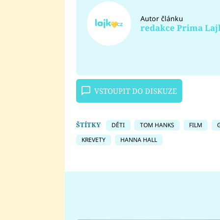
Autor článku
redakce Prima Laj
VSTOUPIT DO DISKUZE
ŠTÍTKY
DĚTI
TOM HANKS
FILM
KREVETY
HANNA HALL