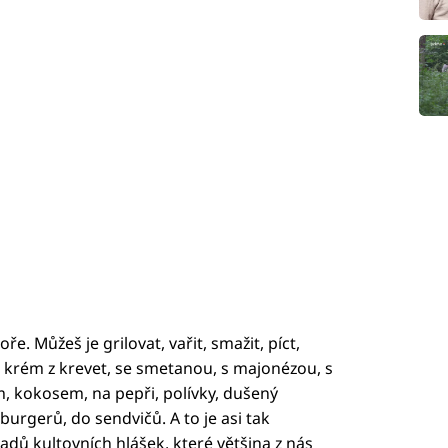
ře. Můžeš je grilovat, vařit, smažit, píct,
u, krém z krevet, se smetanou, s majonézou, s
, kokosem, na pepři, polívky, dušený
urgerů, do sendvičů. A to je asi tak
ladů kultovních hlášek, které většina z nás