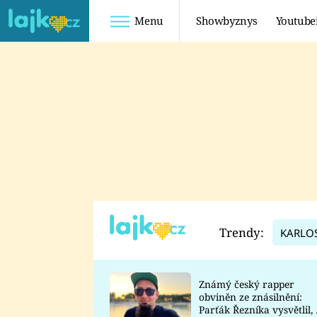
Menu
Showbyznys
Youtube
Youtuberky
Youtubeři
SHOPAHOLICADEL
FATTYPILLOW
ANNA ŠULC
FREESCOOT
SUGAR DENNY
ADAM KAJUMI
LADUŠKA
TADEÁŠ KUBĚNKA
DOMINIKA
DATEL
Trendy:
KARLO
MYSLIVCOVÁ
Známý český rapper
obviněn ze znásilnění:
Parťák Řezníka vysvětlil, 