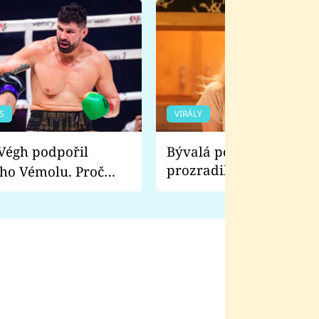
S
VIRÁLY
Bývalá pornoherečka
prozradila, co ji šokova
ho Vémolu. Proč
natáčení Euforie. Vážně
ji zápasit s ním než
bylo drsnější než hanba
 Kinclem?
filmy?