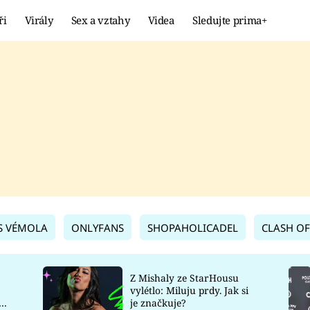
ři
Virály
Sex a vztahy
Videa
Sledujte prima+
Showbyznys
Extrém
VIRÁLY
KURIOZITY
VIDEA
KVÍZY
S VÉMOLA
ONLYFANS
SHOPAHOLICADEL
CLASH OF
Z Mishaly ze StarHousu
vylétlo: Miluju prdy. Jak si
co
je značkuje?