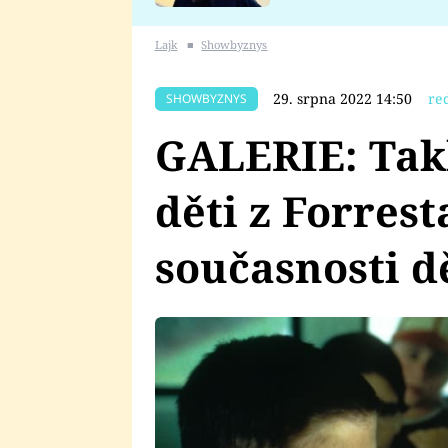
se v Plzni stalo
Lajk
■
Showbyznys
29. srpna 2022 14:50
re
SHOWBYZNYS
GALERIE: Tak
děti z Forres
současnosti d