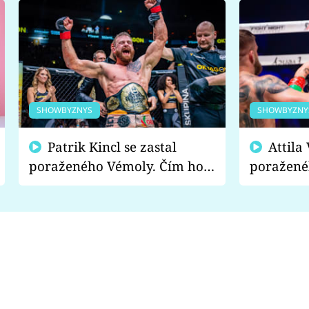
SHOWBYZNYS
SHOWBYZNY
Patrik Kincl se zastal
Attila Végh podpořil
poraženého Vémoly. Čím ho
poražené
fanoušci naštvali?
chce radě
s vítězem