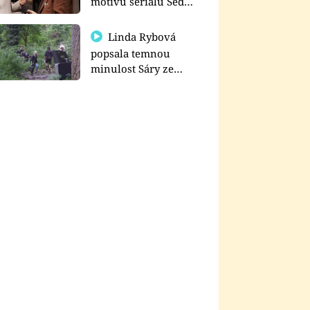
motivu seriálu Sedm
schodů k moci
Linda Rybová
popsala temnou
minulost Sáry ze
seriálu Zákony vlka