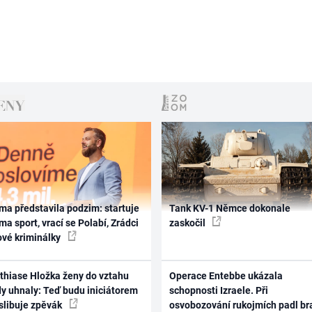
ma představila podzim: startuje
Tank KV-1 Němce dokonale
ma sport, vrací se Polabí, Zrádci
zaskočil
ové kriminálky
thiase Hložka ženy do vztahu
Operace Entebbe ukázala
dy uhnaly: Teď budu iniciátorem
schopnosti Izraele. Při
 slibuje zpěvák
osvobozování rukojmích padl br