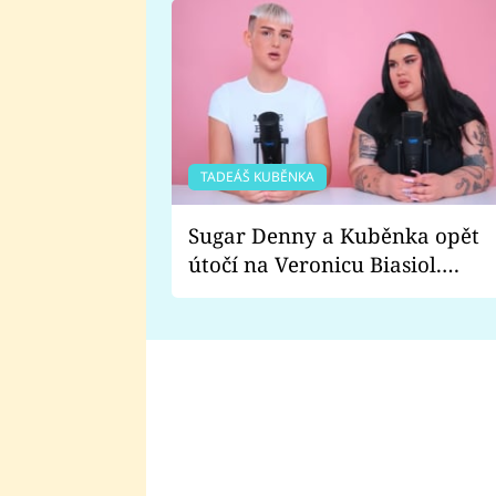
TADEÁŠ KUBĚNKA
Sugar Denny a Kuběnka opět
útočí na Veronicu Biasiol.
Proč je podle nich falešná a
lže o své nevěře?