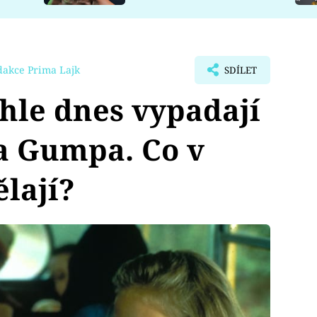
dakce Prima Lajk
SDÍLET
hle dnes vypadají
ta Gumpa. Co v
ělají?