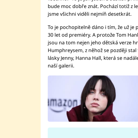
bude moc dobře znát. Pochází totiž z 
jsme všichni viděli nejmíň desetkrát.
To je pochopitelně dáno i tím, že už je
30 let od premiéry. A protože Tom Hank
jsou na tom nejen jeho dětská verze h
Humphreysem, z něhož se později stal v
lásky Jenny, Hanna Hall, která se nadále
naší galerii.