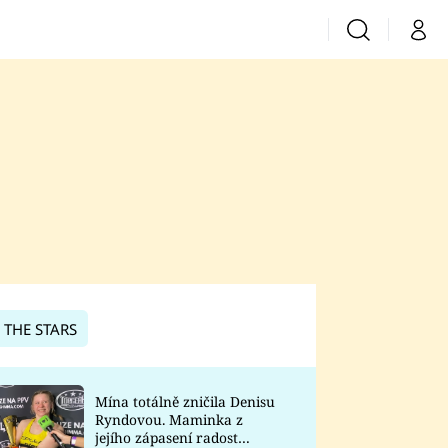
Vyhledávání
Můj 
Prima+
CNN Prima News
Prima Fresh
Prima Living
Prima Zoom
 THE STARS
Prima Lajk
Mína totálně zničila Denisu
Ryndovou. Maminka z
Sledujte nás
jejího zápasení radost