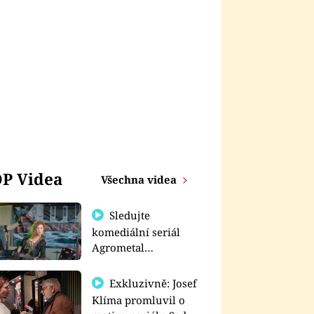
P Videa
Všechna videa
Sledujte
komediální seriál
Agrometal
exkluzivně na
prima+
Exkluzivně: Josef
Klíma promluvil o