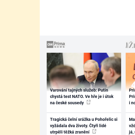
Varování tajných služeb: Putin
Pri
chystá test NATO. Ve hře je i útok
Pri
na české sousedy
i n
Tragická čelní srážka u Pohořelic si
Ma
vyžádala dva životy. Čtyři lidé
vž
utrpěli těžká zranění
já,