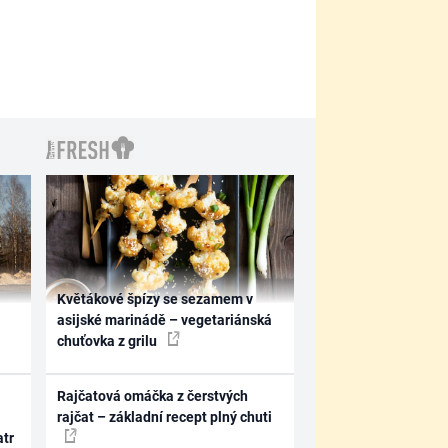
Květákové špízy se sezamem v
asijské marinádě – vegetariánská
chuťovka z grilu
Rajčatová omáčka z čerstvých
rajčat – základní recept plný chuti
atr