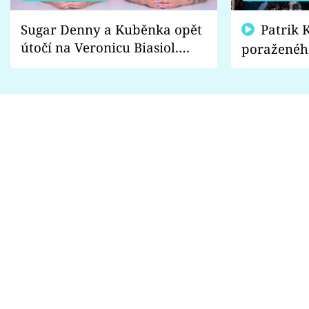
Sugar Denny a Kuběnka opět
Patrik Kincl se zastal
útočí na Veronicu Biasiol.
poraženéh
Proč je podle nich falešná a
fanoušci n
lže o své nevěře?