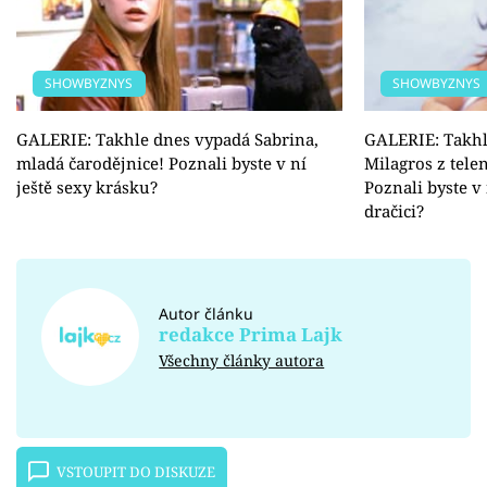
SHOWBYZNYS
SHOWBYZNYS
GALERIE: Takhle dnes vypadá Sabrina,
GALERIE: Takhl
mladá čarodějnice! Poznali byste v ní
Milagros z tele
ještě sexy krásku?
Poznali byste v 
dračici?
Autor článku
redakce Prima Lajk
Všechny články autora
VSTOUPIT DO DISKUZE