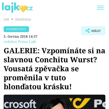
Lajk
■
Showbyznys
Trendy:
KARLOS VÉMOLA
ONLYFANS
SHOWBYZNYS
SDÍLET
SHOPAHOLICADEL
CLASH OF THE STARS
5. června 2018 14:37
redakce Prima Lajk
GALERIE: Vzpomínáte si na
slavnou Conchitu Wurst?
Témata
Vousatá zpěvačka se
Showbyznys
proměnila v tuto
blonďatou krásku!
Youtubeři
Virály