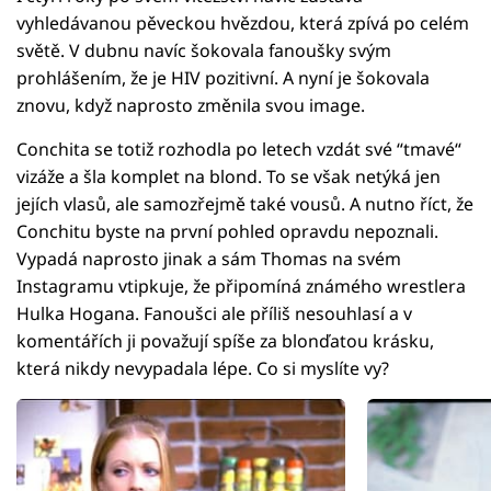
vyhledávanou pěveckou hvězdou, která zpívá po celém
světě. V dubnu navíc šokovala fanoušky svým
prohlášením, že je HIV pozitivní. A nyní je šokovala
znovu, když naprosto změnila svou image.
Conchita se totiž rozhodla po letech vzdát své “tmavé“
vizáže a šla komplet na blond. To se však netýká jen
jejích vlasů, ale samozřejmě také vousů. A nutno říct, že
Conchitu byste na první pohled opravdu nepoznali.
Vypadá naprosto jinak a sám Thomas na svém
Instagramu vtipkuje, že připomíná známého wrestlera
Hulka Hogana. Fanoušci ale příliš nesouhlasí a v
komentářích ji považují spíše za blonďatou krásku,
která nikdy nevypadala lépe. Co si myslíte vy?