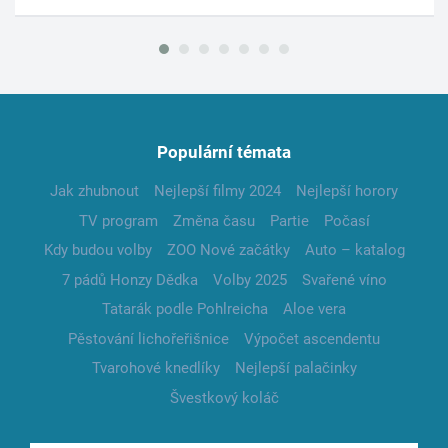
Populární témata
Jak zhubnout
Nejlepší filmy 2024
Nejlepší horory
TV program
Změna času
Partie
Počasí
Kdy budou volby
ZOO Nové začátky
Auto – katalog
7 pádů Honzy Dědka
Volby 2025
Svařené víno
Tatarák podle Pohlreicha
Aloe vera
Pěstování lichořeřišnice
Výpočet ascendentu
Tvarohové knedlíky
Nejlepší palačinky
Švestkový koláč