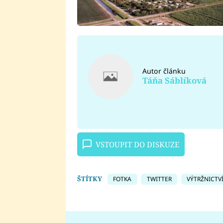
Autor článku
Táňa Sáblíková
VSTOUPIT DO DISKUZE
ŠTÍTKY
FOTKA
TWITTER
VÝTRŽNICTV