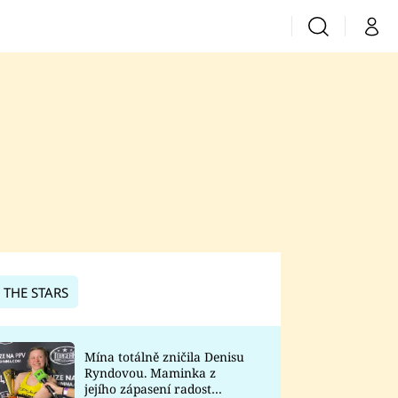
Vyhledávání
Můj 
Prima+
CNN Prima News
Prima Fresh
Prima Living
Prima Zoom
 THE STARS
Prima Lajk
Mína totálně zničila Denisu
Ryndovou. Maminka z
Sledujte nás
jejího zápasení radost