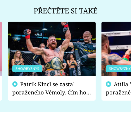
PŘEČTĚTE SI TAKÉ
SHOWBYZNYS
SHOWBYZNY
Patrik Kincl se zastal
Attila Végh podpořil
poraženého Vémoly. Čím ho
poražené
fanoušci naštvali?
chce radě
s vítězem