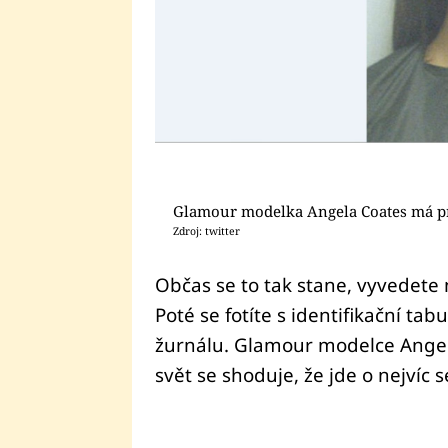
Glamour modelka Angela Coates má prý
Zdroj: twitter
Občas se to tak stane, vyvedete 
Poté se fotíte s identifikační ta
žurnálu. Glamour modelce Angele
svět se shoduje, že jde o nejvíc s