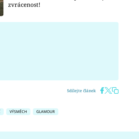
zvrácenost!
Sdílejte článek
Í
VÝSMĚCH
GLAMOUR