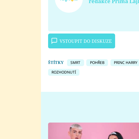
redakce Prima Laj
VSTOUPIT DO DISKUZE
ŠTÍTKY
SMRT
POHŘEB
PRINC HARRY
ROZHODNUTÍ