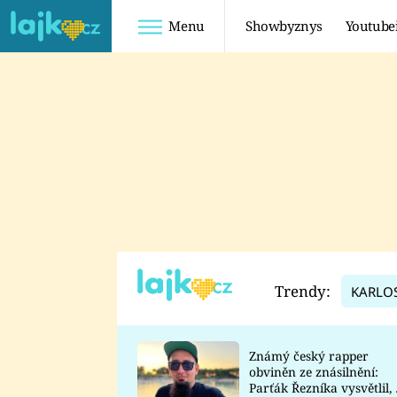
Menu
Showbyznys
Youtube
Youtuberky
Youtubeři
SHOPAHOLICADEL
FATTYPILLOW
ANNA ŠULC
FREESCOOT
SUGAR DENNY
ADAM KAJUMI
LADUŠKA
TADEÁŠ KUBĚNKA
DOMINIKA
DATEL
Trendy:
KARLO
MYSLIVCOVÁ
Známý český rapper
obviněn ze znásilnění:
Parťák Řezníka vysvětlil, 