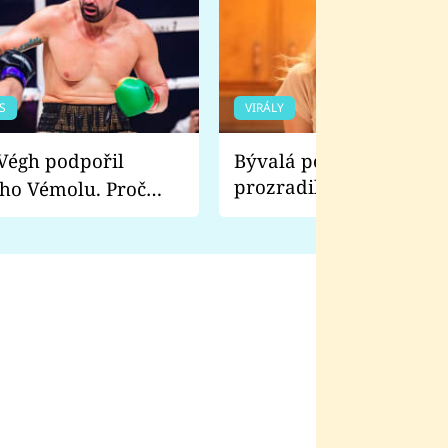
S
VIRÁLY
Bývalá pornoherečka
prozradila, co ji šokova
ho Vémolu. Proč
natáčení Euforie. Vážně
ji zápasit s ním než
bylo drsnější než hanba
 Kinclem?
filmy?