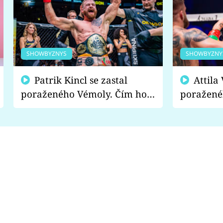
SHOWBYZNYS
SHOWBYZNY
Patrik Kincl se zastal
Attila Végh podpořil
poraženého Vémoly. Čím ho
poražené
fanoušci naštvali?
chce radě
s vítězem