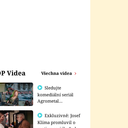
P Videa
Všechna videa
Sledujte
komediální seriál
Agrometal
exkluzivně na
prima+
Exkluzivně: Josef
Klíma promluvil o