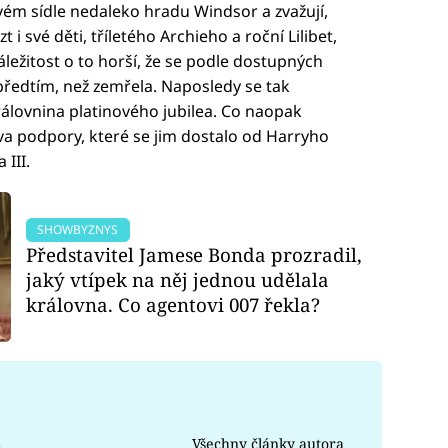
svém sídle nedaleko hradu Windsor a zvažují,
t i své děti, tříletého Archieho a roční Lilibet,
áležitost o to horší, že se podle dostupných
 předtím, než zemřela. Naposledy se tak
v královnina platinového jubilea. Co naopak
va podpory, které se jim dostalo od Harryho
 III.
SHOWBYZNYS
Představitel Jamese Bonda prozradil,
jaký vtípek na něj jednou udělala
královna. Co agentovi 007 řekla?
Všechny články autora