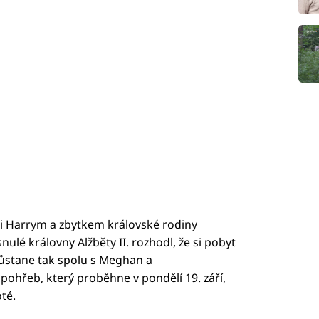
zi Harrym a zbytkem královské rodiny
lé královny Alžběty II. rozhodl, že si pobyt
Zůstane tak spolu s Meghan a
pohřeb, který proběhne v pondělí 19. září,
té.