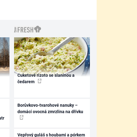
Cuketové rizoto se slaninou a
čedarem
Borůvkovo-tvarohové nanuky –
domácí ovocná zmrzlina na dřívku
atr
Vepřový guláš s houbami a pórkem