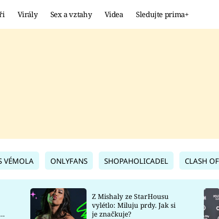
ři
Virály
Sex a vztahy
Videa
Sledujte prima+
Showbyznys
Extrém
VIRÁLY
KURIOZITY
VIDEA
KVÍZY
S VÉMOLA
ONLYFANS
SHOPAHOLICADEL
CLASH OF
Z Mishaly ze StarHousu
vylétlo: Miluju prdy. Jak si
co
je značkuje?