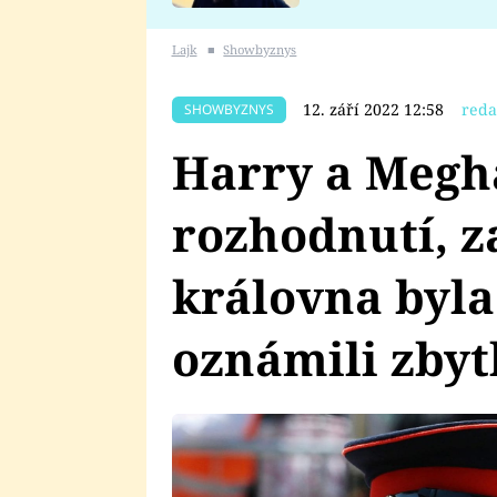
se v Plzni stalo
Lajk
■
Showbyznys
12. září 2022 12:58
reda
SHOWBYZNYS
Harry a Megh
rozhodnutí, z
královna byla
oznámili zbyt