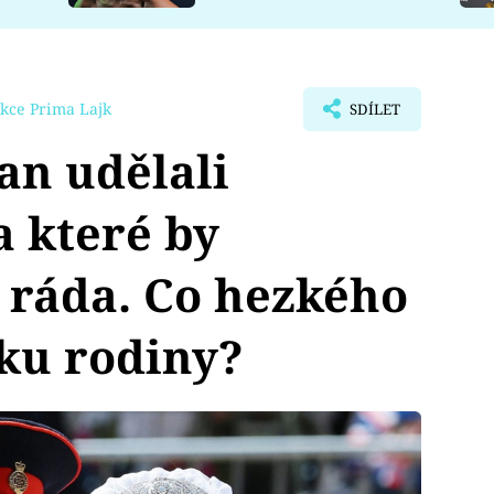
kce Prima Lajk
SDÍLET
an udělali
a které by
 ráda. Co hezkého
ku rodiny?