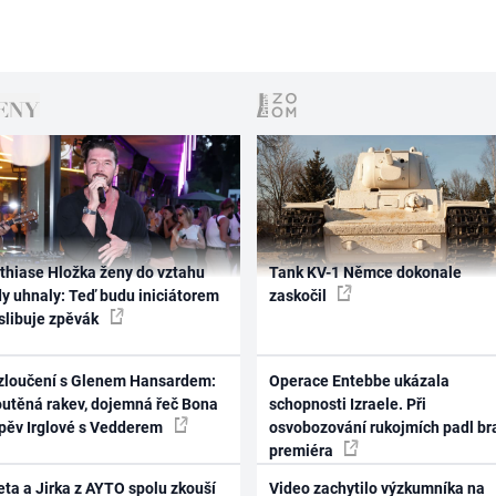
thiase Hložka ženy do vztahu
Tank KV-1 Němce dokonale
dy uhnaly: Teď budu iniciátorem
zaskočil
 slibuje zpěvák
zloučení s Glenem Hansardem:
Operace Entebbe ukázala
outěná rakev, dojemná řeč Bona
schopnosti Izraele. Při
zpěv Irglové s Vedderem
osvobozování rukojmích padl br
premiéra
ta a Jirka z AYTO spolu zkouší
Video zachytilo výzkumníka na