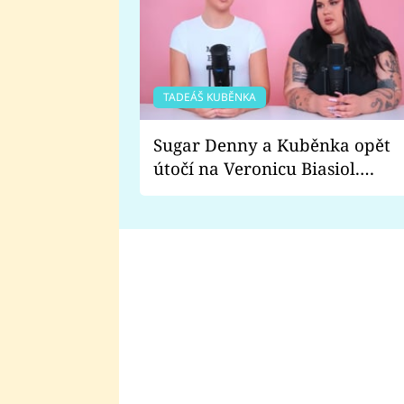
TADEÁŠ KUBĚNKA
Sugar Denny a Kuběnka opět
útočí na Veronicu Biasiol.
Proč je podle nich falešná a
lže o své nevěře?