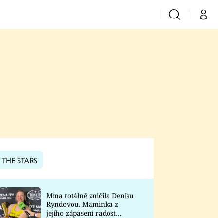
Vyhledávání
Můj 
Prima+
CNN Prima News
Prima Fresh
Prima Living
Prima Zoom
 THE STARS
Prima Lajk
Mína totálně zničila Denisu
Ryndovou. Maminka z
Sledujte nás
jejího zápasení radost