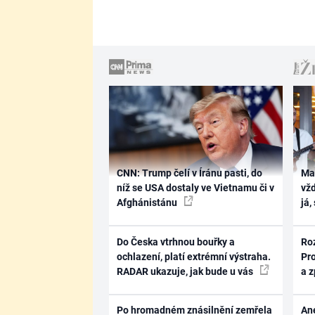
CNN: Trump čelí v Íránu pasti, do
Ma
níž se USA dostaly ve Vietnamu či v
vž
Afghánistánu
já,
Do Česka vtrhnou bouřky a
Ro
ochlazení, platí extrémní výstraha.
Pr
RADAR ukazuje, jak bude u vás
a 
Po hromadném znásilnění zemřela
Ane