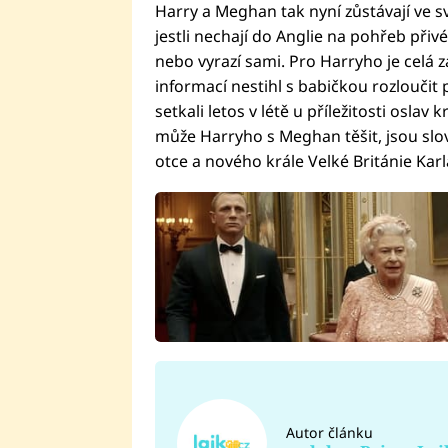
​Harry a Meghan tak nyní zůstávají ve 
jestli nechají do Anglie na pohřeb přivéz
nebo vyrazí sami. Pro Harryho je celá z
informací nestihl s babičkou rozloučit
setkali letos v létě u příležitosti osla
může Harryho s Meghan těšit, jsou slo
otce a nového krále Velké Británie Karla
Autor článku