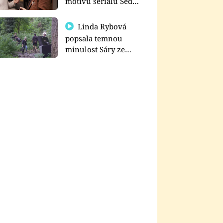
motivu seriálu Sedm
schodů k moci
Linda Rybová
popsala temnou
minulost Sáry ze
seriálu Zákony vlka