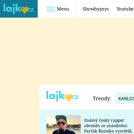
Menu
Showbyznys
Youtube
Youtuberky
Youtubeři
SHOPAHOLICADEL
FATTYPILLOW
ANNA ŠULC
FREESCOOT
SUGAR DENNY
ADAM KAJUMI
LADUŠKA
TADEÁŠ KUBĚNKA
DOMINIKA
DATEL
Trendy:
KARLO
MYSLIVCOVÁ
Známý český rapper
obviněn ze znásilnění:
Parťák Řezníka vysvětlil, 