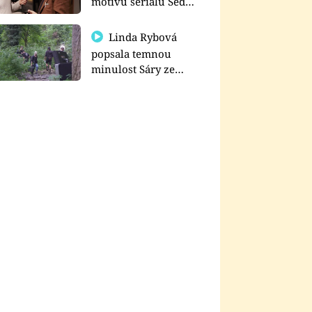
motivu seriálu Sedm
schodů k moci
Linda Rybová
popsala temnou
minulost Sáry ze
seriálu Zákony vlka