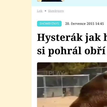
se v Plzni stalo
Lajk
■
Showbyznys
20. července 2015 14:45
SHOWBYZNYS
Hysterák jak 
si pohrál obř