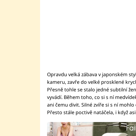
Opravdu velká zábava v japonském styl
kameru, zavře do velké prosklené kry
Přesně tohle se stalo jedné subtilní ženě
vyvádí. Během toho, co si s ní medvídek
ani čemu divit. Silné zvíře si s ní mohlo
Přesto stále poctivě natáčela, i když a
Fai