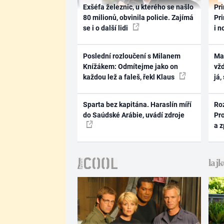
Exšéfa železnic, u kterého se našlo
Pri
80 milionů, obvinila policie. Zajímá
Pri
se i o další lidi
i n
Poslední rozloučení s Milanem
Ma
Knížákem: Odmítejme jako on
vž
každou lež a faleš, řekl Klaus
já,
Sparta bez kapitána. Haraslín míří
Ro
do Saúdské Arábie, uvádí zdroje
Pr
a 