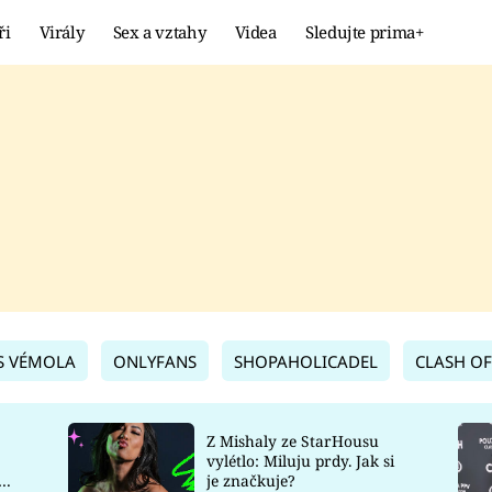
ři
Virály
Sex a vztahy
Videa
Sledujte prima+
Showbyznys
Extrém
VIRÁLY
KURIOZITY
VIDEA
KVÍZY
S VÉMOLA
ONLYFANS
SHOPAHOLICADEL
CLASH OF
Z Mishaly ze StarHousu
vylétlo: Miluju prdy. Jak si
co
je značkuje?