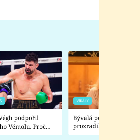
S
VIRÁLY
Bývalá pornoherečka
prozradila, co ji šokova
ho Vémolu. Proč
natáčení Euforie. Vážně
ji zápasit s ním než