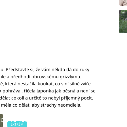
u! Představte si, že vám někdo dá do ruky
chle a předhodí obrovskému grizzlymu.
, která nestačila koukat, co s ní silné zvíře
 pohrával, řičela Japonka jak běsná a není se
 dělat cokoli a určitě to nebyl příjemný pocit.
si měla co dělat, aby strachy neomdlela.
led to fetch
EXTRÉM