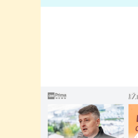
lže o své nevěře?