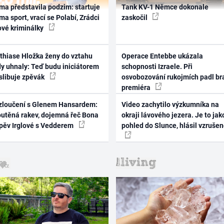
ma představila podzim: startuje
Tank KV-1 Němce dokonale
ma sport, vrací se Polabí, Zrádci
zaskočil
ové kriminálky
thiase Hložka ženy do vztahu
Operace Entebbe ukázala
dy uhnaly: Teď budu iniciátorem
schopnosti Izraele. Při
 slibuje zpěvák
osvobozování rukojmích padl br
premiéra
zloučení s Glenem Hansardem:
Video zachytilo výzkumníka na
outěná rakev, dojemná řeč Bona
okraji lávového jezera. Je to jak
zpěv Irglové s Vedderem
pohled do Slunce, hlásil vzruše