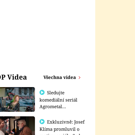
P Videa
Všechna videa
Sledujte
komediální seriál
Agrometal
exkluzivně na
prima+
Exkluzivně: Josef
Klíma promluvil o