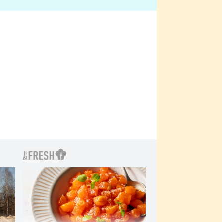
bylo drsnější než hanba
 Kinclem?
filmy?