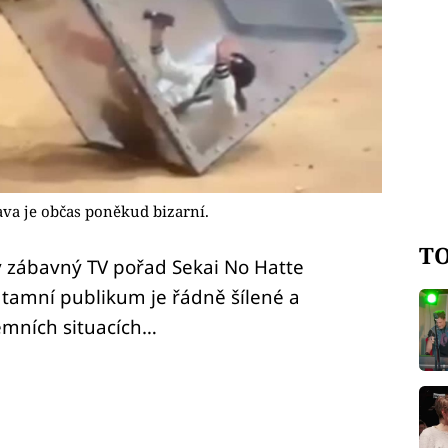
bava je občas poněkud bizarní.
TO
ký zábavný TV pořad Sekai No Hatte
 tamní publikum je řádně šílené a
émních situacích…