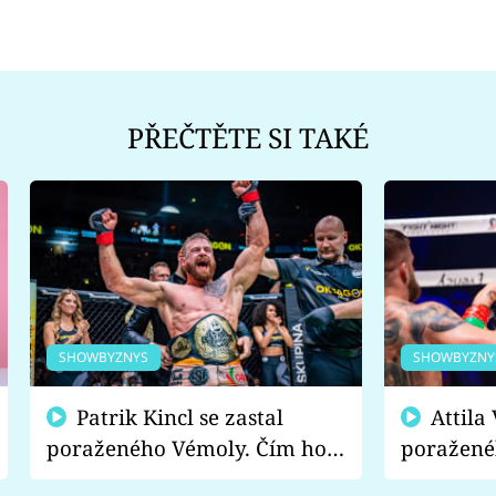
PŘEČTĚTE SI TAKÉ
SHOWBYZNYS
SHOWBYZNY
Patrik Kincl se zastal
Attila Végh podpořil
poraženého Vémoly. Čím ho
poražené
fanoušci naštvali?
chce radě