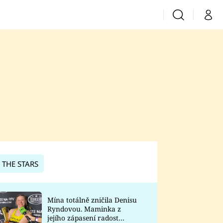
Vyhledávání
Můj 
Prima+
CNN Prima News
Prima Fresh
Prima Living
Prima Zoom
 THE STARS
Prima Lajk
Mína totálně zničila Denisu
Ryndovou. Maminka z
Sledujte nás
jejího zápasení radost