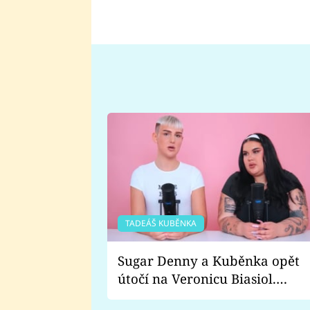
TADEÁŠ KUBĚNKA
Sugar Denny a Kuběnka opět
útočí na Veronicu Biasiol.
Proč je podle nich falešná a