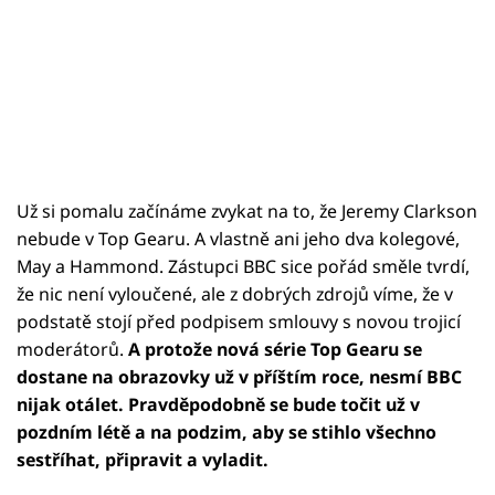
Už si pomalu začínáme zvykat na to, že Jeremy Clarkson
nebude v Top Gearu. A vlastně ani jeho dva kolegové,
May a Hammond. Zástupci BBC sice pořád směle tvrdí,
že nic není vyloučené, ale z dobrých zdrojů víme, že v
podstatě stojí před podpisem smlouvy s novou trojicí
moderátorů.
A protože nová série Top Gearu se
dostane na obrazovky už v příštím roce, nesmí BBC
nijak otálet. Pravděpodobně se bude točit už v
pozdním létě a na podzim, aby se stihlo všechno
sestříhat, připravit a vyladit.