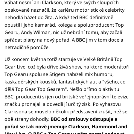
Váhat nesmí ani Clarkson, který ve svých sloupcích
opakovaně naznačil, že kariéru motoristické celebrity
nehodlá házet do žita. A když teď BBC definitivně
opustil i jeho kamarád, kolega a spoluproducent Top
Gearu, Andy Wilman, nic už nebrání tomu, aby začali
spřádat plány na nový pořad. A BBC jim v tom docela
netradičně pomůže.
Už koncem května totiž startuje ve Velké Británii Top
Gear Live, což byla dříve živá show, na které moderátoři
Top Gearu spolu se Stigem nabízeli mix humoru,
kaskadérských kousků, fantastických aut a "všeho, co
dělá Top Gear Top Gearem". Nešlo přímo o aktivitu
BBC, producenti si jen od britské veřejnoprávní televize
značku pronajali a odvedli jí určitý zisk. Po vyhazovu
Clarksona se muselo několik představení zrušit, než se
obě strany dohodly.
BBC od smlouvy odstupuje a
pořad se tak nově jmenuje Clarkson, Hammond and
May Live. O BBC a Top Gearu v něm nesmí padnout