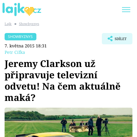
Lajk
■
Showbyznys
Trendy:
KARLOS VÉMOLA
ONLYFANS
SHOWBYZNYS
SDÍLET
SHOPAHOLICADEL
CLASH OF THE STARS
7. května 2015 18:31
Petr Cífka
Jeremy Clarkson už
připravuje televizní
Témata
odvetu! Na čem aktuálně
Showbyznys
maká?
Youtubeři
Virály