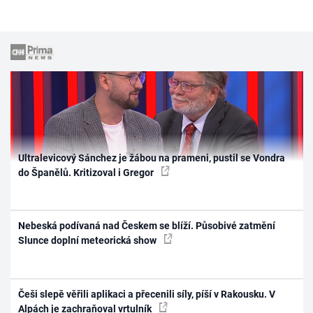
Ultralevicový Sánchez je žábou na prameni, pustil se Vondra
do Španělů. Kritizoval i Gregor
Nebeská podívaná nad Českem se blíží. Působivé zatmění
Slunce doplní meteorická show
Češi slepě věřili aplikaci a přecenili síly, píší v Rakousku. V
Alpách je zachraňoval vrtulník