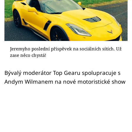
Sex a vztahy
Videa
Sledujte prima+
Přihlášení
Jeremyho poslední příspěvek na sociálních sítích. Už
zase něco chystá!
Sledujte nás
Bývalý moderátor Top Gearu spolupracuje s
Andym Wilmanem na nové motoristické show