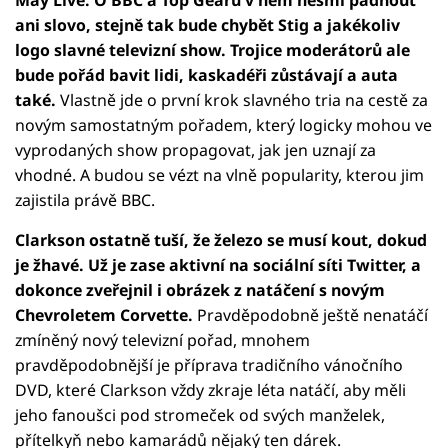
ani slovo, stejně tak bude chybět Stig a jakékoliv
logo slavné televizní show. Trojice moderátorů ale
bude pořád bavit lidi, kaskadéři zůstávají a auta
také.
Vlastně jde o první krok slavného tria na cestě za
novým samostatným pořadem, který logicky mohou ve
vyprodaných show propagovat, jak jen uznají za
vhodné. A budou se vézt na vlně popularity, kterou jim
zajistila právě BBC.
Clarkson ostatně tuší, že železo se musí kout, dokud
je žhavé. Už je zase aktivní na sociální síti Twitter, a
dokonce zveřejnil i obrázek z natáčení s novým
Chevroletem Corvette.
Pravděpodobně ještě nenatáčí
zmíněný nový televizní pořad, mnohem
pravděpodobnější je příprava tradičního vánočního
DVD, které Clarkson vždy zkraje léta natáčí, aby měli
jeho fanoušci pod stromeček od svých manželek,
přítelkyň nebo kamarádů nějaký ten dárek.