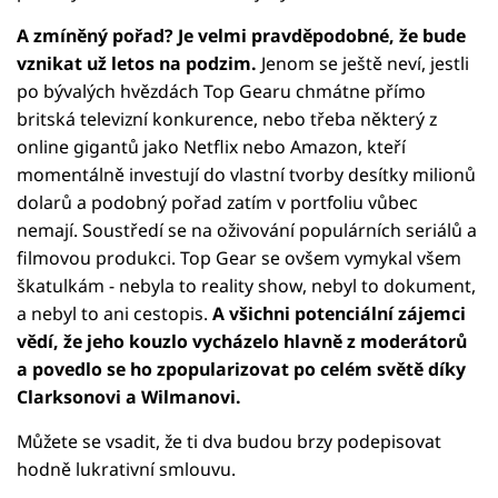
A zmíněný pořad? Je velmi pravděpodobné, že bude
vznikat už letos na podzim.
Jenom se ještě neví, jestli
po bývalých hvězdách Top Gearu chmátne přímo
britská televizní konkurence, nebo třeba některý z
online gigantů jako Netflix nebo Amazon, kteří
momentálně investují do vlastní tvorby desítky milionů
dolarů a podobný pořad zatím v portfoliu vůbec
nemají. Soustředí se na oživování populárních seriálů a
filmovou produkci. Top Gear se ovšem vymykal všem
škatulkám - nebyla to reality show, nebyl to dokument,
a nebyl to ani cestopis.
A všichni potenciální zájemci
vědí, že jeho kouzlo vycházelo hlavně z moderátorů
a povedlo se ho zpopularizovat po celém světě díky
Clarksonovi a Wilmanovi.
Můžete se vsadit, že ti dva budou brzy podepisovat
hodně lukrativní smlouvu.