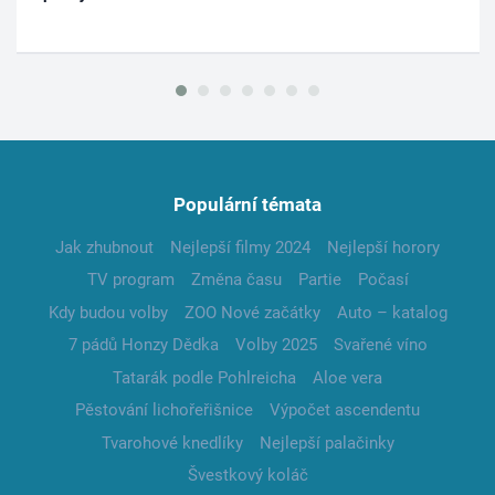
Populární témata
Jak zhubnout
Nejlepší filmy 2024
Nejlepší horory
TV program
Změna času
Partie
Počasí
Kdy budou volby
ZOO Nové začátky
Auto – katalog
7 pádů Honzy Dědka
Volby 2025
Svařené víno
Tatarák podle Pohlreicha
Aloe vera
Pěstování lichořeřišnice
Výpočet ascendentu
Tvarohové knedlíky
Nejlepší palačinky
Švestkový koláč