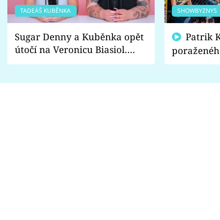
TADEÁŠ KUBĚNKA
SHOWBYZNYS
Sugar Denny a Kuběnka opět
Patrik Kincl se zastal
útočí na Veronicu Biasiol.
poraženéh
Proč je podle nich falešná a
fanoušci n
lže o své nevěře?