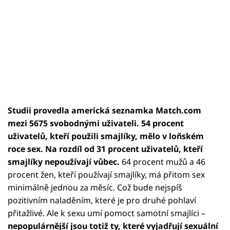
Studii provedla americká seznamka Match.com
mezi 5675 svobodnými uživateli. 54 procent
uživatelů, kteří použili smajlíky, mělo v loňském
roce sex. Na rozdíl od 31 procent uživatelů, kteří
smajlíky nepoužívají vůbec.
64 procent mužů a 46
procent žen, kteří používají smajlíky, má přitom sex
minimálně jednou za měsíc. Což bude nejspíš
pozitivním naladěním, které je pro druhé pohlaví
přitažlivé. Ale k sexu umí pomoct samotní smajlíci –
nepopulárnější jsou totiž ty, které vyjadřují sexuální