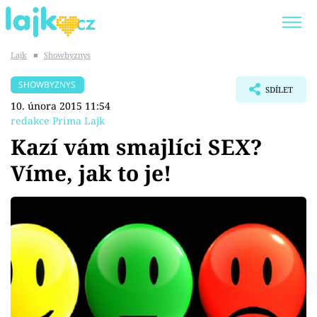
Lajk
■
Showbyznys
Trendy:
KARLOS VÉMOLA
ONLYFANS
SHOWBYZNYS
SDÍLET
SHOPAHOLICADEL
CLASH OF THE STARS
10. února 2015 11:54
redakce Prima Lajk
Kazí vám smajlíci SEX?
Víme, jak to je!
Témata
Showbyznys
Youtubeři
Virály