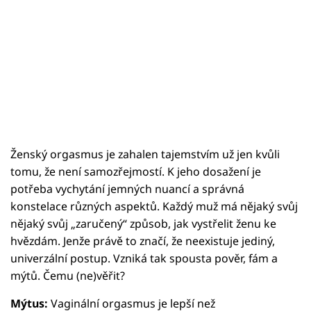
Ženský orgasmus je zahalen tajemstvím už jen kvůli
tomu, že není samozřejmostí. K jeho dosažení je
potřeba vychytání jemných nuancí a správná
konstelace různých aspektů. Každý muž má nějaký svůj
nějaký svůj „zaručený“ způsob, jak vystřelit ženu ke
hvězdám. Jenže právě to značí, že neexistuje jediný,
univerzální postup. Vzniká tak spousta pověr, fám a
mýtů. Čemu (ne)věřit?
Mýtus:
Vaginální orgasmus je lepší než