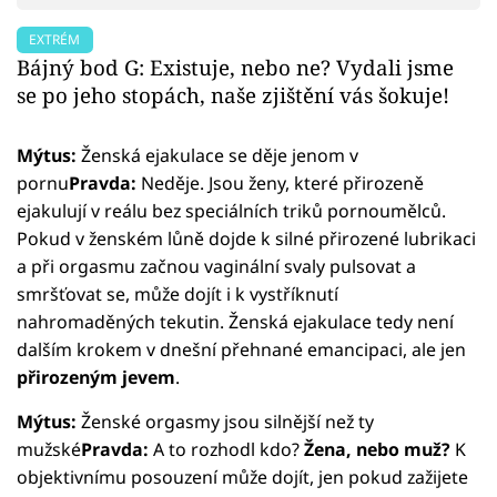
EXTRÉM
Bájný bod G: Existuje, nebo ne? Vydali jsme
se po jeho stopách, naše zjištění vás šokuje!
Mýtus:
Ženská ejakulace se děje jenom v
pornu
Pravda:
Neděje. Jsou ženy, které přirozeně
ejakulují v reálu bez speciálních triků pornoumělců.
Pokud v ženském lůně dojde k silné přirozené lubrikaci
a při orgasmu začnou vaginální svaly pulsovat a
smršťovat se, může dojít i k vystříknutí
nahromaděných tekutin. Ženská ejakulace tedy není
dalším krokem v dnešní přehnané emancipaci, ale jen
přirozeným jevem
.
Mýtus:
Ženské orgasmy jsou silnější než ty
mužské
Pravda:
A to rozhodl kdo?
Žena, nebo muž?
K
objektivnímu posouzení může dojít, jen pokud zažijete