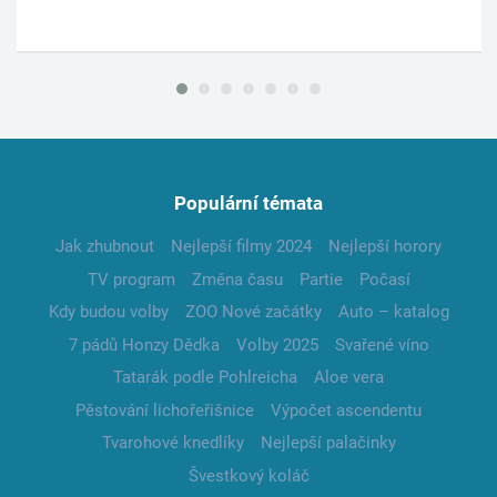
Populární témata
Jak zhubnout
Nejlepší filmy 2024
Nejlepší horory
TV program
Změna času
Partie
Počasí
Kdy budou volby
ZOO Nové začátky
Auto – katalog
7 pádů Honzy Dědka
Volby 2025
Svařené víno
Tatarák podle Pohlreicha
Aloe vera
Pěstování lichořeřišnice
Výpočet ascendentu
Tvarohové knedlíky
Nejlepší palačinky
Švestkový koláč