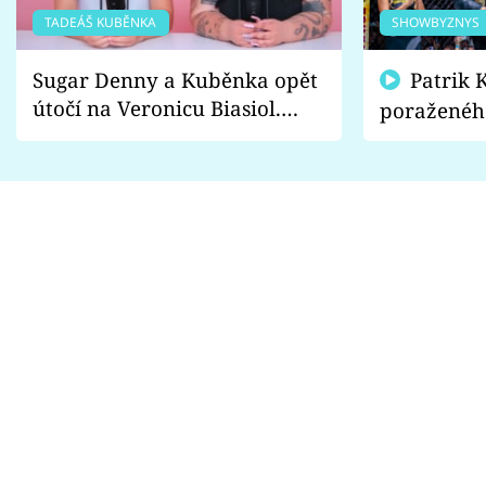
TADEÁŠ KUBĚNKA
SHOWBYZNYS
Sugar Denny a Kuběnka opět
Patrik Kincl se zastal
útočí na Veronicu Biasiol.
poraženéh
Proč je podle nich falešná a
fanoušci n
lže o své nevěře?