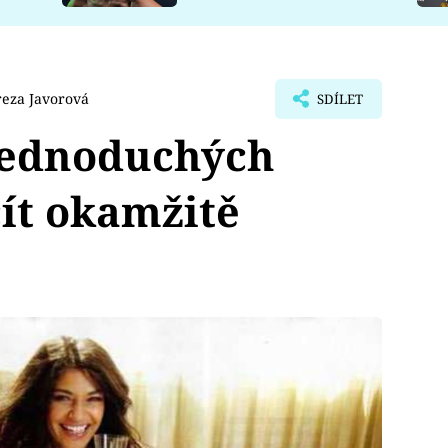
reza Javorová
SDÍLET
jednoduchých
čít okamžitě