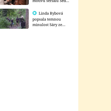
motivu seriálu Sedm
schodů k moci
Linda Rybová
popsala temnou
minulost Sáry ze
seriálu Zákony vlka