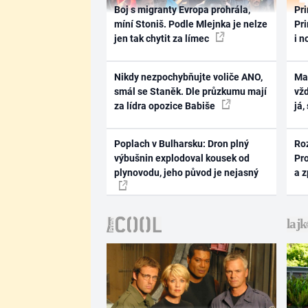
Boj s migranty Evropa prohrála,
Pri
míní Stoniš. Podle Mlejnka je nelze
Pri
jen tak chytit za límec
i n
Nikdy nezpochybňujte voliče ANO,
Ma
smál se Staněk. Dle průzkumu mají
vž
za lídra opozice Babiše
já,
Poplach v Bulharsku: Dron plný
Ro
výbušnin explodoval kousek od
Pr
plynovodu, jeho původ je nejasný
a 