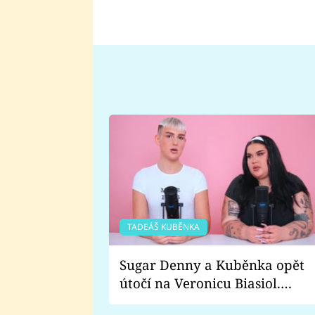
TADEÁŠ KUBĚNKA
Sugar Denny a Kuběnka opět
útočí na Veronicu Biasiol.
Proč je podle nich falešná a