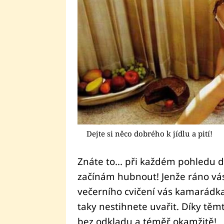
Dejte si něco dobrého k jídlu a pití!
Znáte to... při každém pohledu do
začínám hubnout! Jenže ráno vás
večerního cvičení vás kamarádka
taky nestihnete uvařit. Díky tě
bez odkladu a téměř okamžitě!