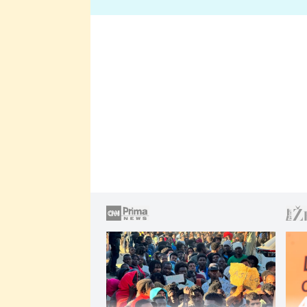
lže o své nevěře?