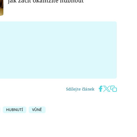
jak začít okamžitě hubnout
Sdílejte článek
HUBNUTÍ
VŮNĚ