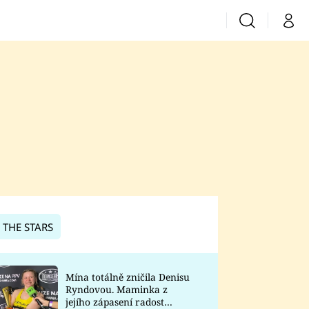
Vyhledávání
Můj 
Prima+
CNN Prima News
Prima Fresh
Prima Living
Prima Zoom
 THE STARS
Prima Lajk
Mína totálně zničila Denisu
Ryndovou. Maminka z
Sledujte nás
jejího zápasení radost