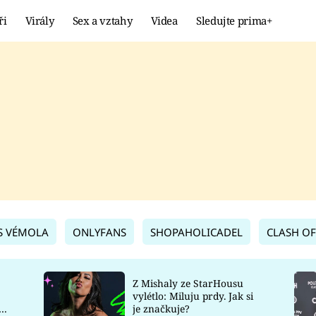
ři
Virály
Sex a vztahy
Videa
Sledujte prima+
Showbyznys
Extrém
VIRÁLY
KURIOZITY
VIDEA
KVÍZY
S VÉMOLA
ONLYFANS
SHOPAHOLICADEL
CLASH OF
Z Mishaly ze StarHousu
vylétlo: Miluju prdy. Jak si
co
je značkuje?