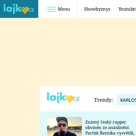
Menu
Showbyznys
Youtube
Youtuberky
Youtubeři
SHOPAHOLICADEL
FATTYPILLOW
ANNA ŠULC
FREESCOOT
SUGAR DENNY
ADAM KAJUMI
LADUŠKA
TADEÁŠ KUBĚNKA
DOMINIKA
DATEL
Trendy:
KARLO
MYSLIVCOVÁ
Známý český rapper
obviněn ze znásilnění:
Parťák Řezníka vysvětlil, 