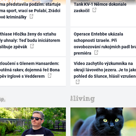
ma představila podzim: startuje
Tank KV-1 Němce dokonale
ma sport, vrací se Polabí, Zrádci
zaskočil
ové kriminálky
thiase Hložka ženy do vztahu
Operace Entebbe ukázala
dy uhnaly: Teď budu iniciátorem
schopnosti Izraele. Při
 slibuje zpěvák
osvobozování rukojmích padl br
premiéra
zloučení s Glenem Hansardem:
Video zachytilo výzkumníka na
outěná rakev, dojemná řeč Bona
okraji lávového jezera. Je to jak
zpěv Irglové s Vedderem
pohled do Slunce, hlásil vzruše