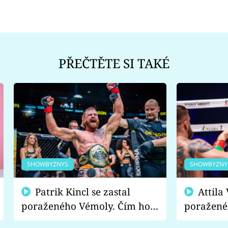
PŘEČTĚTE SI TAKÉ
SHOWBYZNYS
SHOWBYZNY
Patrik Kincl se zastal
Attila Végh podpořil
poraženého Vémoly. Čím ho
poražené
fanoušci naštvali?
chce radě