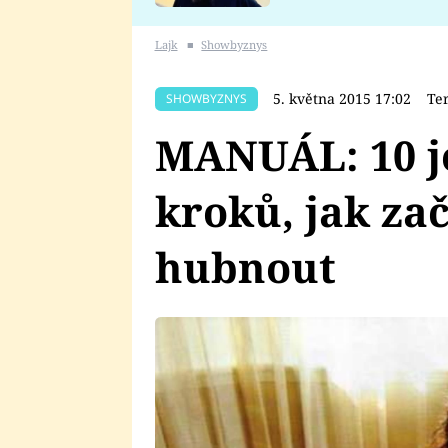
se v Plzni stalo
Lajk
■
Showbyznys
5. května 2015 17:02
Te
SHOWBYZNYS
MANUÁL: 10 
kroků, jak za
hubnout