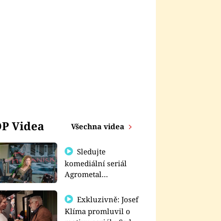
P Videa
Všechna videa
Sledujte
komediální seriál
Agrometal
exkluzivně na
prima+
Exkluzivně: Josef
Klíma promluvil o