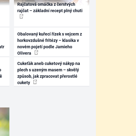
Rajčatová omáčka z čerstvých
rajčat – základní recept plný chuti
Obalovaný kuřecí řízek s vejcem z
horkovzdušné fritézy – klasika v
atr
novém pojetí podle Jamieho
Olivera
Cukeťák aneb cuketový nákyp na
o
plech s uzeným masem – skvělý
ně
způsob, jak zpracovat přerostlé
cukety