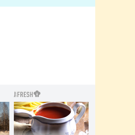
bylo drsnější než hanba
 Kinclem?
filmy?