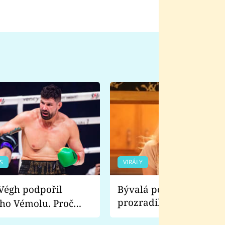
S
VIRÁLY
Bývalá pornoherečka
prozradila, co ji šokova
ho Vémolu. Proč
natáčení Euforie. Vážně
ji zápasit s ním než