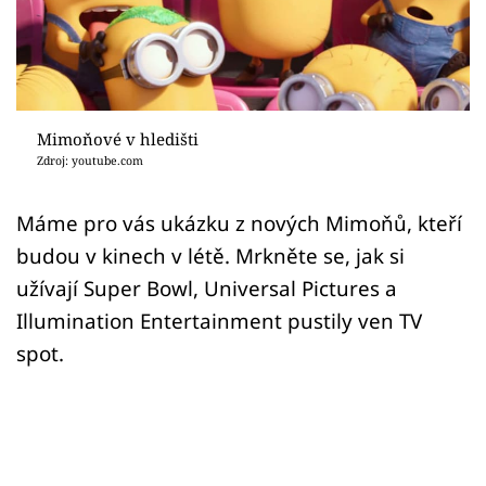
Sex a vztahy
Videa
Sledujte prima+
Mimoňové v hledišti
Zdroj: youtube.com
Přihlášení
Máme pro vás ukázku z nových Mimoňů, kteří
budou v kinech v létě. Mrkněte se, jak si
Sledujte nás
užívají Super Bowl, Universal Pictures a
Illumination Entertainment pustily ven TV
spot.