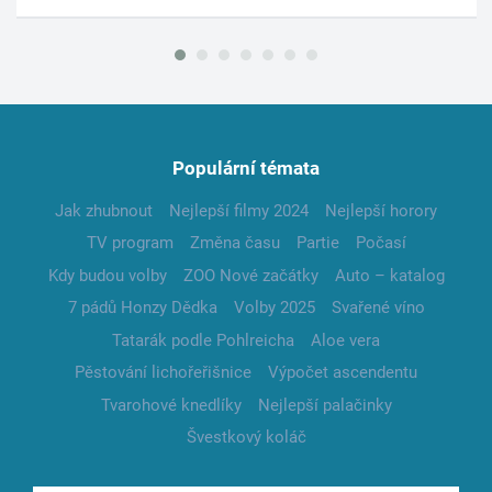
Populární témata
Jak zhubnout
Nejlepší filmy 2024
Nejlepší horory
TV program
Změna času
Partie
Počasí
Kdy budou volby
ZOO Nové začátky
Auto – katalog
7 pádů Honzy Dědka
Volby 2025
Svařené víno
Tatarák podle Pohlreicha
Aloe vera
Pěstování lichořeřišnice
Výpočet ascendentu
Tvarohové knedlíky
Nejlepší palačinky
Švestkový koláč