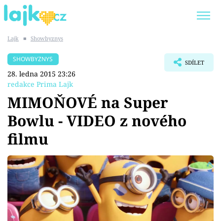
Lajk
■
Showbyznys
Trendy:
KARLOS VÉMOLA
ONLYFANS
SHOWBYZNYS
SDÍLET
SHOPAHOLICADEL
CLASH OF THE STARS
28. ledna 2015 23:26
redakce Prima Lajk
MIMOŇOVÉ na Super
Bowlu - VIDEO z nového
Témata
filmu
Showbyznys
Youtubeři
Virály