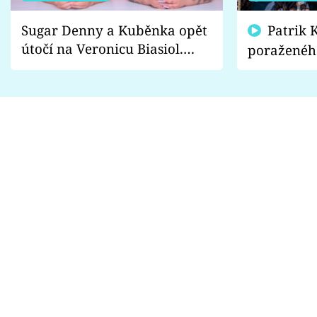
Sugar Denny a Kuběnka opět
Patrik Kincl se zastal
útočí na Veronicu Biasiol.
poraženéh
Proč je podle nich falešná a
fanoušci n
lže o své nevěře?