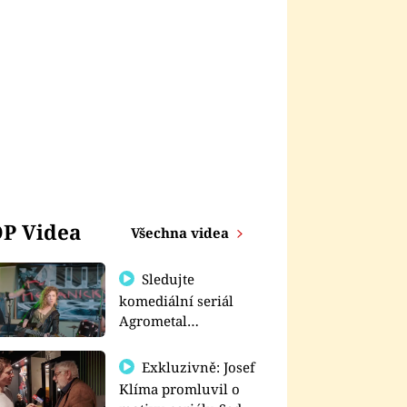
P Videa
Všechna videa
Sledujte
komediální seriál
Agrometal
exkluzivně na
prima+
Exkluzivně: Josef
Klíma promluvil o