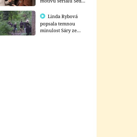
motivu seriálu Sedm
schodů k moci
Linda Rybová
popsala temnou
minulost Sáry ze
seriálu Zákony vlka