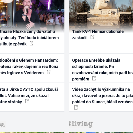
thiase Hložka ženy do vztahu
Tank KV-1 Němce dokonale
dy uhnaly: Teď budu iniciátorem
zaskočil
 slibuje zpěvák
zloučení s Glenem Hansardem:
Operace Entebbe ukázala
outěná rakev, dojemná řeč Bona
schopnosti Izraele. Při
zpěv Irglové s Vedderem
osvobozování rukojmích padl br
premiéra
ta a Jirka z AYTO spolu zkouší
Video zachytilo výzkumníka na
let. Válise mrzí, že ukázal
okraji lávového jezera. Je to jak
atné stránky
pohled do Slunce, hlásil vzruše