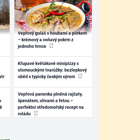
Vepřový guláš s houbami a pórkem
– krémový a voňavý pokrm z
jednoho hrnce
Křupavé květákové minipizzy s
olomouckými tvarůžky: bezlepkový
atr
oběd s typicky českým sýrem
Vepřová panenka plněná rajčaty,
o
špenátem, olivami a fetou –
ně
perfektní středomořský recept na
roládu