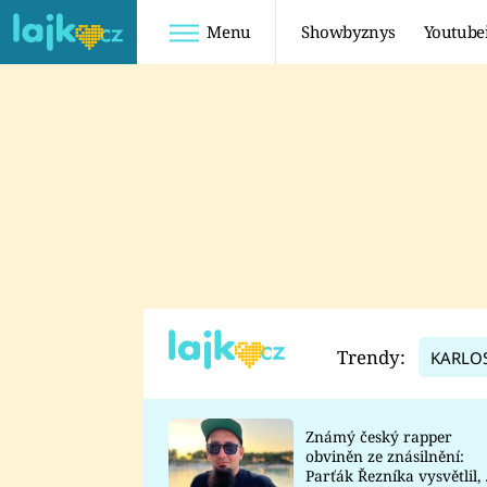
Menu
Showbyznys
Youtube
Youtuberky
Youtubeři
SHOPAHOLICADEL
FATTYPILLOW
ANNA ŠULC
FREESCOOT
SUGAR DENNY
ADAM KAJUMI
LADUŠKA
TADEÁŠ KUBĚNKA
DOMINIKA
DATEL
Trendy:
KARLO
MYSLIVCOVÁ
Známý český rapper
obviněn ze znásilnění:
Parťák Řezníka vysvětlil, 