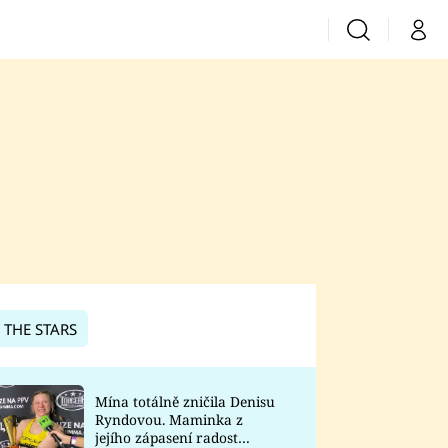
Vyhledávání
Můj 
Prima+
CNN Prima News
Prima Fresh
Prima Living
Prima Zoom
 THE STARS
Prima Lajk
Mína totálně zničila Denisu
Ryndovou. Maminka z
Sledujte nás
jejího zápasení radost