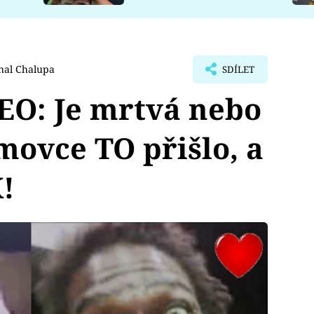
hal Chalupa
SDÍLET
EO: Je mrtvá nebo
ovce TO přišlo, a
!