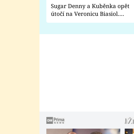
Sugar Denny a Kuběnka opět
útočí na Veronicu Biasiol.
Proč je podle nich falešná a
lže o své nevěře?