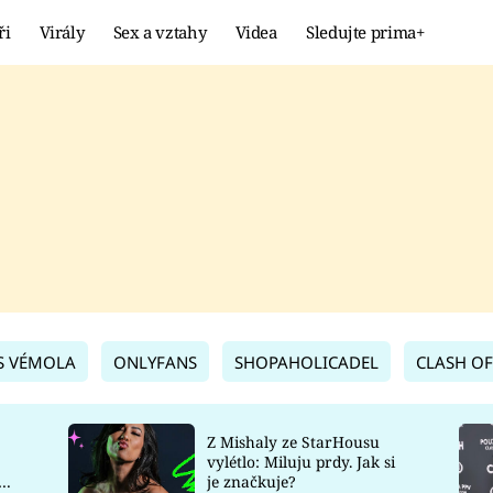
ři
Virály
Sex a vztahy
Videa
Sledujte prima+
Showbyznys
Extrém
VIRÁLY
KURIOZITY
VIDEA
KVÍZY
S VÉMOLA
ONLYFANS
SHOPAHOLICADEL
CLASH OF
Z Mishaly ze StarHousu
vylétlo: Miluju prdy. Jak si
co
je značkuje?