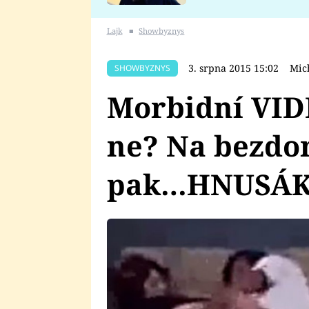
se v Plzni stalo
Lajk
■
Showbyznys
3. srpna 2015 15:02
Mic
SHOWBYZNYS
Morbidní VID
ne? Na bezdom
pak…HNUSÁK