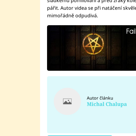
sladkému pomilování a před zraky kol
pářit. Autor videa se při natáčení skvěle
mimořádně odpudivá.
Fai
Autor článku
Michal Chalupa