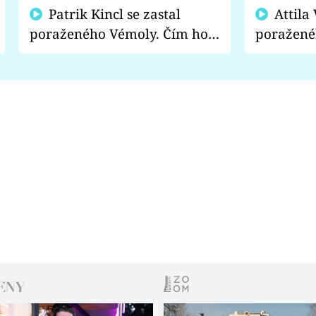
Patrik Kincl se zastal
Attila Végh podpořil
poraženého Vémoly. Čím ho
poražené
fanoušci naštvali?
chce radě
s vítězem