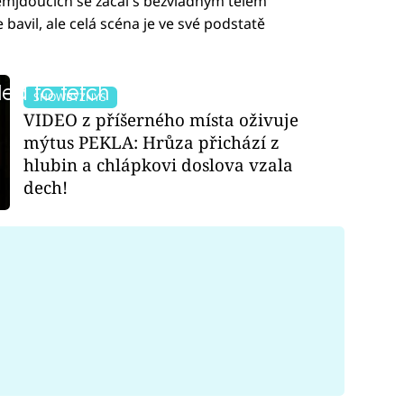
emjdoucích se začal s bezvládným tělem
 bavil, ale celá scéna je ve své podstatě
led to fetch
SHOWBYZNYS
VIDEO z příšerného místa oživuje
mýtus PEKLA: Hrůza přichází z
hlubin a chlápkovi doslova vzala
dech!