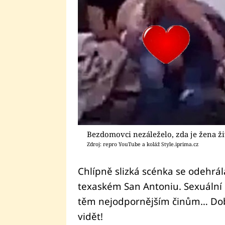
Bezdomovci nezáleželo, zda je žena živ
Zdroj: repro YouTube a koláž Style.iprima.cz
Chlípně slizká scénka se odehrá
texaském San Antoniu. Sexuální 
těm nejodpornějším činům… Dobře
vidět!