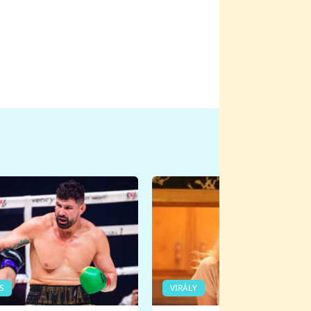
S
VIRÁLY