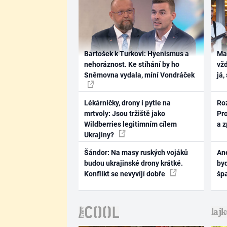
Bartošek k Turkovi: Hyenismus a
Ma
nehoráznost. Ke stíhání by ho
vž
Sněmovna vydala, míní Vondráček
já,
Lékárničky, drony i pytle na
Ro
mrtvoly: Jsou tržiště jako
Pr
Wildberries legitimním cílem
a 
Ukrajiny?
Šándor: Na masy ruských vojáků
Ane
budou ukrajinské drony krátké.
byd
Konflikt se nevyvíjí dobře
šp