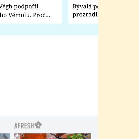
Bývalá pornoherečka
prozradila, co ji šokova
ho Vémolu. Proč
natáčení Euforie. Vážně
ji zápasit s ním než
bylo drsnější než hanba
 Kinclem?
filmy?