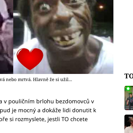
TO
á nebo mrtvá. Hlavně že si užil...
la v pouličním brlohu bezdomovců v
pud je mocný a dokáže lidi donutit k
 si rozmyslete, jestli TO chcete