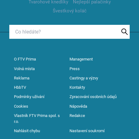
Tvarohové knedlíky
Nejlepší palačinky
Švestkový koláč
O FTV Prima
Management
Volná místa
Press
Reklama
Castingy a výzvy
HbbTV
Kontakty
Podmínky užívání
Zpracování osobních údajů
Cookies
Nápověda
Vlastník FTV Prima spol. s
Redakce
r.o.
Nahlásit chybu
Nastavení soukromí