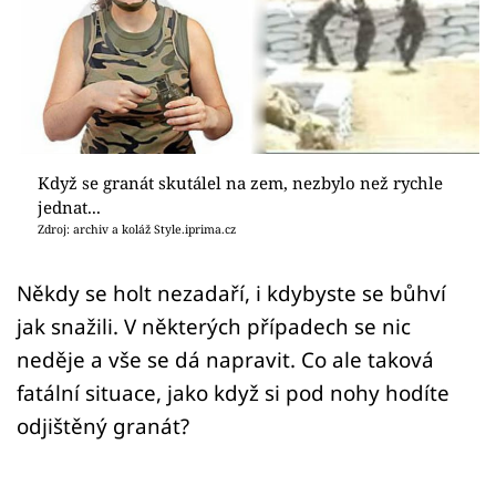
Sex a vztahy
Videa
Sledujte prima+
Přihlášení
Když se granát skutálel na zem, nezbylo než rychle
jednat...
Zdroj: archiv a koláž Style.iprima.cz
Sledujte nás
Někdy se holt nezadaří, i kdybyste se bůhví
jak snažili. V některých případech se nic
neděje a vše se dá napravit. Co ale taková
fatální situace, jako když si pod nohy hodíte
odjištěný granát?