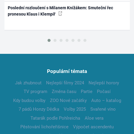
Poslední rozloučení s Milanem Knížákem: Smuteční řec
pronesou Klaus i Klempíř
Populární témata
Jak zhubnout
Nejlepší filmy 2024
Nejlepší horory
TV program
Změna času
Partie
Počasí
Kdy budou volby
ZOO Nové začátky
Auto – katalog
7 pádů Honzy Dědka
Volby 2025
Svařené víno
Tatarák podle Pohlreicha
Aloe vera
Pěstování lichořeřišnice
Výpočet ascendentu