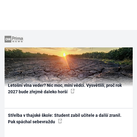
Letošní vlna veder? Nic moc, míní vědci. Vysvětlili, proč rok
2027 bude zřejmě daleko horší
Střelba v thajské škole: Student zabil učitele a další zranil.
Pak spáchal sebevraždu