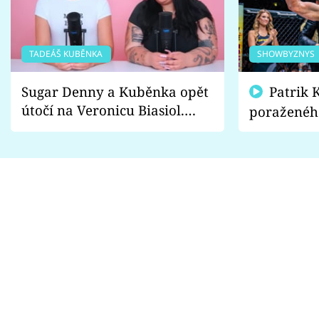
TADEÁŠ KUBĚNKA
SHOWBYZNYS
Sugar Denny a Kuběnka opět
Patrik Kincl se zastal
útočí na Veronicu Biasiol.
poraženéh
Proč je podle nich falešná a
fanoušci n
lže o své nevěře?