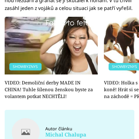
hod nezdařil a granát se jí skutálel k nohám. V tu chvíli
zasáhl jeden z vojáků a celou situaci jak se patří vyřešil.
Failed to fetch
SHOWBYZNYS
SHOWBYZNYS
VIDEO: Demoliční derby MADE IN
VIDEO: Holka s 
CHINA! Tuhle šílenou ženskou byste za
koně! Hrát si se
volantem potkat NECHTĚLI!
na záchodě = P
Autor článku
Michal Chalupa