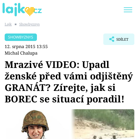
Lajk
■
Showbyznys
Trendy:
KARLOS VÉMOLA
ONLYFANS
SHOWBYZNYS
SDÍLET
SHOPAHOLICADEL
CLASH OF THE STARS
12. srpna 2015 13:55
Michal Chalupa
Mrazivé VIDEO: Upadl
ženské před vámi odjištěný
Témata
GRANÁT? Zírejte, jak si
Showbyznys
BOREC se situací poradil!
Youtubeři
Virály