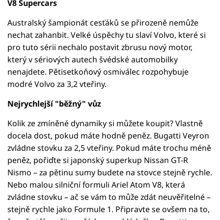
V8 Supercars
Australský šampionát cesťáků se přirozeně nemůže
nechat zahanbit. Velké úspěchy tu slaví Volvo, které si
pro tuto sérii nechalo postavit zbrusu nový motor,
který v sériových autech švédské automobilky
nenajdete. Pětisetkoňový osmiválec rozpohybuje
modré Volvo za 3,2 vteřiny.
Nejrychlejší "běžný" vůz
Kolik ze zmíněné dynamiky si můžete koupit? Vlastně
docela dost, pokud máte hodně peněz. Bugatti Veyron
zvládne stovku za 2,5 vteřiny. Pokud máte trochu méně
peněz, pořiďte si japonský superkup Nissan GT-R
Nismo – za pětinu sumy budete na stovce stejně rychle.
Nebo malou silniční formuli Ariel Atom V8, která
zvládne stovku – ač se vám to může zdát neuvěřitelné –
stejně rychle jako Formule 1. Připravte se ovšem na to,