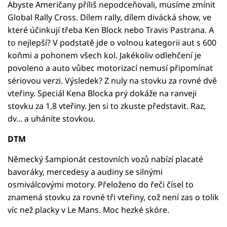
Abyste Američany příliš nepodceňovali, musíme zmínit
Global Rally Cross. Dílem rally, dílem divácká show, ve
které účinkují třeba Ken Block nebo Travis Pastrana. A
to nejlepší? V podstatě jde o volnou kategorii aut s 600
koňmi a pohonem všech kol. Jakékoliv odlehčení je
povoleno a auto vůbec motorizací nemusí připomínat
sériovou verzi. Výsledek? Z nuly na stovku za rovné dvě
vteřiny. Speciál Kena Blocka prý dokáže na ranveji
stovku za 1,8 vteřiny. Jen si to zkuste představit. Raz,
dv... a uháníte stovkou.
DTM
Německý šampionát cestovních vozů nabízí placaté
bavoráky, mercedesy a audiny se silnými
osmiválcovými motory. Přeloženo do řeči čísel to
znamená stovku za rovné tři vteřiny, což není zas o tolik
víc než placky v Le Mans. Moc hezké skóre.