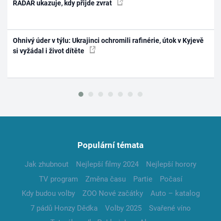
RADAR ukazuje, kdy přijde zvrat
Ohnivý úder v týlu: Ukrajinci ochromili rafinérie, útok v Kyjevě
si vyžádal i život dítěte
Populární témata
Jak zhubnout
Nejlepší filmy 2024
Nejlepší horory
TV program
Změna času
Partie
Počasí
Kdy budou volby
ZOO Nové začátky
Auto – katalog
7 pádů Honzy Dědka
Volby 2025
Svařené víno