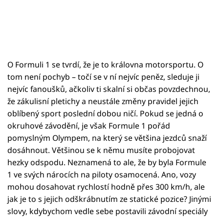
O Formuli 1 se tvrdí, že je to královna motorsportu. O
tom není pochyb – točí se v ní nejvíc peněz, sleduje ji
nejvíc fanoušků, ačkoliv ti skalní si občas povzdechnou,
že zákulisní pletichy a neustále změny pravidel jejich
oblíbený sport poslední dobou ničí. Pokud se jedná o
okruhové závodění, je však Formule 1 pořád
pomyslným Olympem, na který se většina jezdců snaží
dosáhnout. Většinou se k němu musíte probojovat
hezky odspodu. Neznamená to ale, že by byla Formule
1 ve svých nárocích na piloty osamocená. Ano, vozy
mohou dosahovat rychlostí hodně přes 300 km/h, ale
jak je to s jejich odškrábnutím ze statické pozice? Jinými
slovy, kdybychom vedle sebe postavili závodní speciály