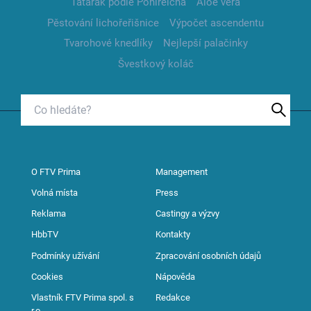
Tatarák podle Pohlreicha
Aloe vera
Pěstování lichořeřišnice
Výpočet ascendentu
Tvarohové knedlíky
Nejlepší palačinky
Švestkový koláč
O FTV Prima
Management
Volná místa
Press
Reklama
Castingy a výzvy
HbbTV
Kontakty
Podmínky užívání
Zpracování osobních údajů
Cookies
Nápověda
Vlastník FTV Prima spol. s
Redakce
r.o.