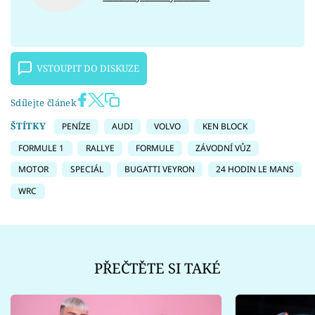
VSTOUPIT DO DISKUZE
Sdílejte článek
ŠTÍTKY
PENÍZE
AUDI
VOLVO
KEN BLOCK
FORMULE 1
RALLYE
FORMULE
ZÁVODNÍ VŮZ
MOTOR
SPECIÁL
BUGATTI VEYRON
24 HODIN LE MANS
WRC
PŘEČTĚTE SI TAKÉ