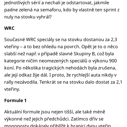
jednotlivých sérií a nechali je odstartovat, jakmile
padne zelená na semaforu, kdo by vlastně ten sprint z
nuly na stovku vyhrál?
WRC
Současné WRC speciály se na stovku dostanou za 2,3
vteřiny – a to bez ohledu na povrch. Opět je to o něco
slabší než např. v případě slavné Skupiny B, což byla
kategorie ničím neomezených speciálů o výkonu 900
koní. Po několika tragických nehodách byla zrušena,
ale její odkaz žije dál. I proto, že rychlejší auta nikdy v
rally nezávodila. Tenkrát se na stovku dalo dostat za 2,1
vteřiny.
Formule 1
Aktuální formule jsou nejen tišší, ale také méně
výkonné než jejich předchůdci. Zatímco dřív se
monoposty dokázaly přiblížit k hranici dvou vteřin,