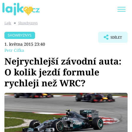
Lajk
■
Showbyznys
Trendy:
KARLOS VÉMOLA
ONLYFANS
SHOWBYZNYS
SDÍLET
SHOPAHOLICADEL
CLASH OF THE STARS
1. května 2015 23:40
Petr Cífka
Nejrychlejší závodní auta:
O kolik jezdí formule
Témata
rychleji než WRC?
Showbyznys
Youtubeři
Virály