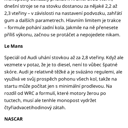
dnešní stroje se na stovku dostanou za nějaké 2,2 až
2,3 vteřiny – v závislosti na nastavení podvozku, zahřátí
gum a dalších parametrech. Hlavním limitem je trakce
– formule pohání zadní kola. Jakmile na ně přenesete
příliš výkonu, začnou se protáčet a nepojedete nikam.
Le Mans
Speciál od Audi uhání stovkou až za 2,8 vteřiny. Když ale
vezmete v potaz, že je to diesel, není to vůbec špatné
skóre. Audi je relativně těžké a je svázáno regulemi, ale
využívá ve svůj prospěch pohonu všech kol, takže na
startu může počítat jen s minimální prodlevou. Na
rozdíl od WRC a formulí, které motory žerou po
tuctech, musí ale tenhle monopost vydržet
čtyřiadvacetihodinový zátah.
NASCAR