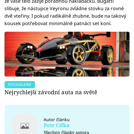
že vaše tělo zažije pořádnou nakládačku. Bugatti
slibuje, že nástupce Veyronu zvládne stovku za rovné
dvě vteřiny. I pokud radikálně zhubne, bude na takový
kousek potřebovat minimálně patnáct set koní.
FOTOGALERIE
Nejrychlejší závodní auta na světě
Autor článku
Petr Cífka
Všechny články autora