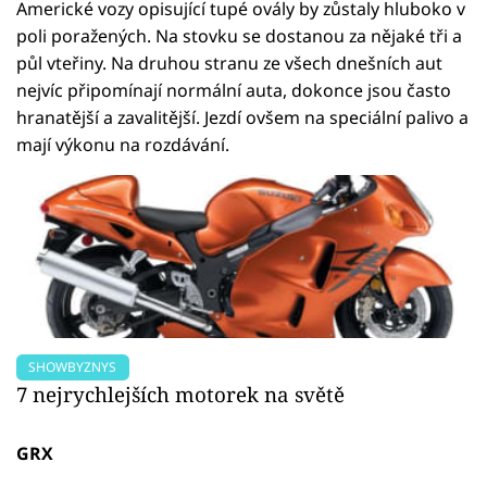
Americké vozy opisující tupé ovály by zůstaly hluboko v
poli poražených. Na stovku se dostanou za nějaké tři a
půl vteřiny. Na druhou stranu ze všech dnešních aut
nejvíc připomínají normální auta, dokonce jsou často
hranatější a zavalitější. Jezdí ovšem na speciální palivo a
mají výkonu na rozdávání.
SHOWBYZNYS
7 nejrychlejších motorek na světě
GRX