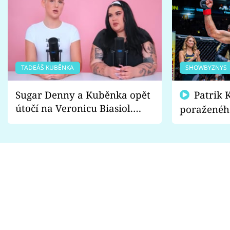
TADEÁŠ KUBĚNKA
SHOWBYZNYS
Sugar Denny a Kuběnka opět
Patrik Kincl se zastal
útočí na Veronicu Biasiol.
poraženéh
Proč je podle nich falešná a
fanoušci n
lže o své nevěře?