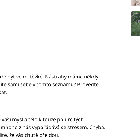
že být velmi těžké. Nástrahy máme někdy
díte sami sebe v tomto seznamu? Proveďte
at.
vaši mysl a tělo k touze po určitých
 se mnoho z nás vypořádává se stresem. Chyba.
díte, že vás chutě přejdou.