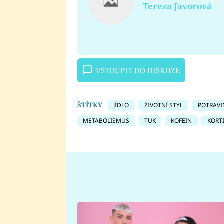
Tereza Javorová
VSTOUPIT DO DISKUZE
ŠTÍTKY
JÍDLO
ŽIVOTNÍ STYL
POTRAVI
METABOLISMUS
TUK
KOFEIN
KORT