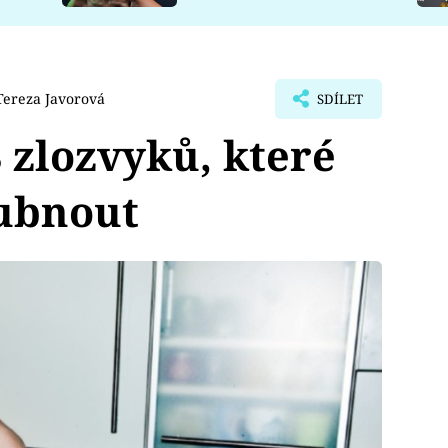
Tereza Javorová
SDÍLET
zlozvyků, které
ubnout