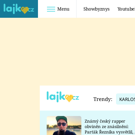
Menu
Showbyznys
Youtube
Youtuberky
Youtubeři
SHOPAHOLICADEL
FATTYPILLOW
ANNA ŠULC
FREESCOOT
SUGAR DENNY
ADAM KAJUMI
LADUŠKA
TADEÁŠ KUBĚNKA
DOMINIKA
DATEL
Trendy:
KARLO
MYSLIVCOVÁ
Známý český rapper
obviněn ze znásilnění:
Parťák Řezníka vysvětlil, 