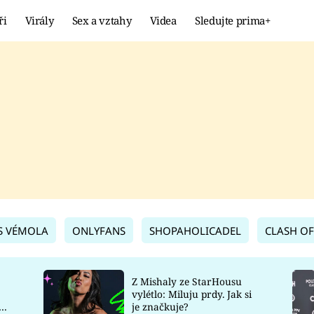
ři
Virály
Sex a vztahy
Videa
Sledujte prima+
Showbyznys
Extrém
VIRÁLY
KURIOZITY
VIDEA
KVÍZY
S VÉMOLA
ONLYFANS
SHOPAHOLICADEL
CLASH OF
Z Mishaly ze StarHousu
vylétlo: Miluju prdy. Jak si
co
je značkuje?