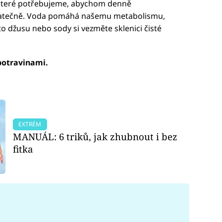
í, které potřebujeme, abychom denně
ostatečně. Voda pomáhá našemu metabolismu,
sto džusu nebo sody si vezměte sklenici čisté
potravinami.
EXTRÉM
MANUÁL: 6 triků, jak zhubnout i bez
fitka