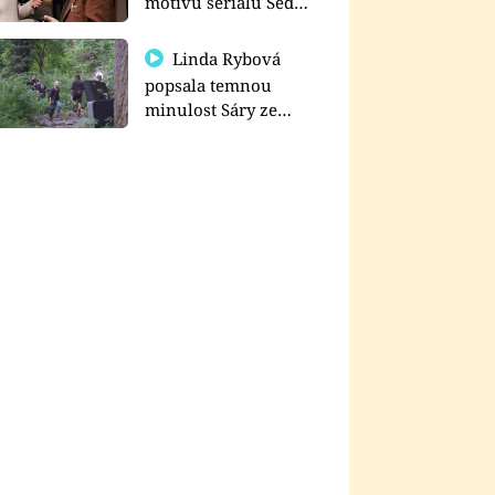
motivu seriálu Sedm
schodů k moci
Linda Rybová
popsala temnou
minulost Sáry ze
seriálu Zákony vlka