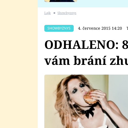
se v Plzni stalo
Lajk
■
Showbyznys
4. července 2015 14:20
SHOWBYZNYS
ODHALENO: 8 
vám brání zh