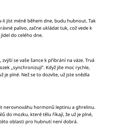
du-li jíst méně během dne, budu hubnout. Tak
rávné palivo, začne ukládat tuk, což vede k
 jídel do celého dne.
, zvýší se vaše šance k přibrání na váze. Trvá
zek „synchronizují“. Když jíte moc rychle,
 je plné. Než se to dozvíte, už jste snědla
t nerovnováhu hormonů leptinu a ghrelinu.
ů do mozku, které tělu říkají, že už je plné,
této oblasti pro hubnutí není dobrá.