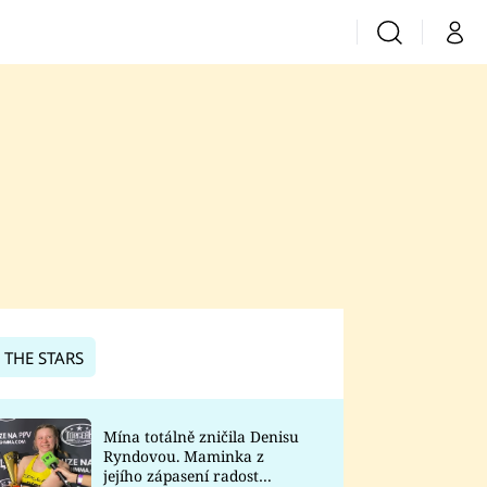
Vyhledávání
Můj 
Prima+
CNN Prima News
Prima Fresh
Prima Living
Prima Zoom
 THE STARS
Prima Lajk
Mína totálně zničila Denisu
Ryndovou. Maminka z
Sledujte nás
jejího zápasení radost