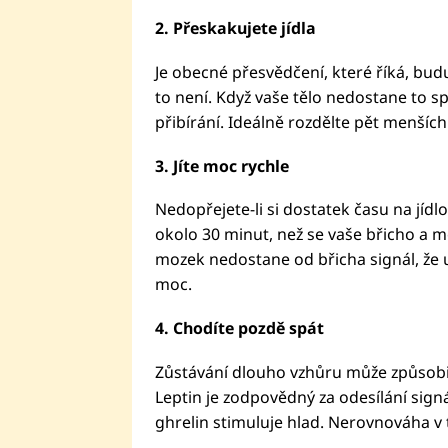
2. Přeskakujete jídla
Je obecné přesvědčení, které říká, bu
to není. Když vaše tělo nedostane to sp
přibírání. Ideálně rozdělte pět menších
3. Jíte moc rychle
Nedopřejete-li si dostatek času na jídlo
okolo 30 minut, než se vaše břicho a mo
mozek nedostane od břicha signál, že už
moc.
4. Chodíte pozdě spát
Zůstávání dlouho vzhůru může způsobi
Leptin je zodpovědný za odesílání signál
ghrelin stimuluje hlad. Nerovnováha v 