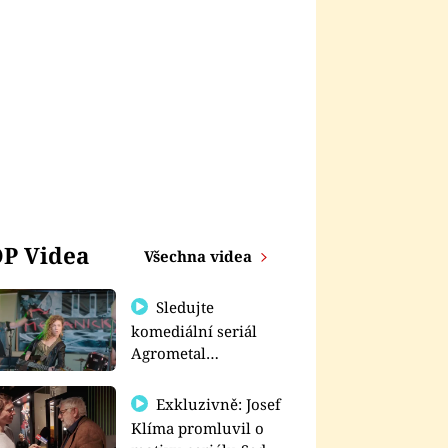
P Videa
Všechna videa
Sledujte
komediální seriál
Agrometal
exkluzivně na
prima+
Exkluzivně: Josef
Klíma promluvil o