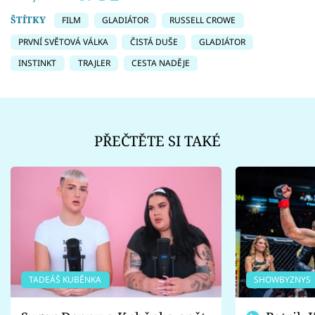
ŠTÍTKY
FILM
GLADIÁTOR
RUSSELL CROWE
PRVNÍ SVĚTOVÁ VÁLKA
ČISTÁ DUŠE
GLADIÁTOR
INSTINKT
TRAJLER
CESTA NADĚJE
PŘEČTĚTE SI TAKÉ
TADEÁŠ KUBĚNKA
SHOWBYZNYS