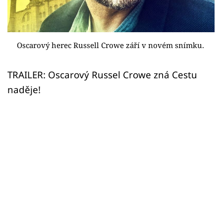
Sex a vztahy
Videa
Oscarový herec Russell Crowe září v novém snímku.
Sledujte prima+
TRAILER: Oscarový Russel Crowe zná Cestu
Přihlášení
naděje!
Sledujte nás