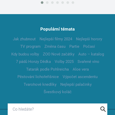
Populární témata
Jak zhubnout
Nejlepší filmy 2024
Nejlepší horory
TV program
Změna času
Partie
Počasí
Kdy budou volby
ZOO Nové začátky
Auto – katalog
7 pádů Honzy Dědka
Volby 2025
Svařené víno
Tatarák podle Pohlreicha
Aloe vera
Pěstování lichořeřišnice
Výpočet ascendentu
Tvarohové knedlíky
Nejlepší palačinky
Švestkový koláč