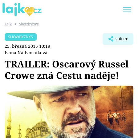
Lajk
■
Showbyznys
Trendy:
KARLOS VÉMOLA
ONLYFANS
SHOWBYZNYS
SDÍLET
SHOPAHOLICADEL
CLASH OF THE STARS
25. března 2015 10:19
Ivana Nádvorníková
TRAILER: Oscarový Russel
Crowe zná Cestu naděje!
Témata
Showbyznys
Youtubeři
Virály