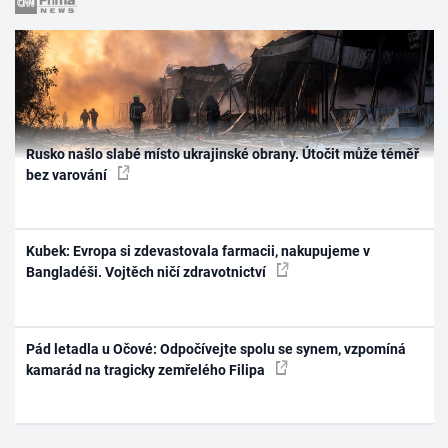
Rusko našlo slabé místo ukrajinské obrany. Útočit může téměř
bez varování
Kubek: Evropa si zdevastovala farmacii, nakupujeme v
Bangladéši. Vojtěch ničí zdravotnictví
Pád letadla u Očové: Odpočívejte spolu se synem, vzpomíná
kamarád na tragicky zemřelého Filipa