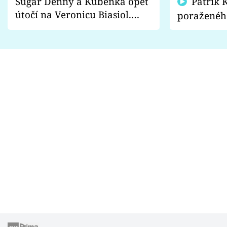
Sugar Denny a Kuběnka opět
Patrik Kincl se zastal
útočí na Veronicu Biasiol.
poraženéh
Proč je podle nich falešná a
fanoušci n
lže o své nevěře?