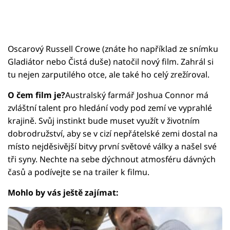
Oscarový Russell Crowe (znáte ho například ze snímku
Gladiátor nebo Čistá duše) natočil nový film. Zahrál si
tu nejen zarputilého otce, ale také ho celý zrežíroval.
O čem film je?
Australský farmář Joshua Connor má
zvláštní talent pro hledání vody pod zemí ve vyprahlé
krajině. Svůj instinkt bude muset využít v životním
dobrodružství, aby se v cizí nepřátelské zemi dostal na
místo nejděsivější bitvy první světové války a našel své
tři syny. Nechte na sebe dýchnout atmosféru dávných
časů a podívejte se na trailer k filmu.
Mohlo by vás ještě zajímat: