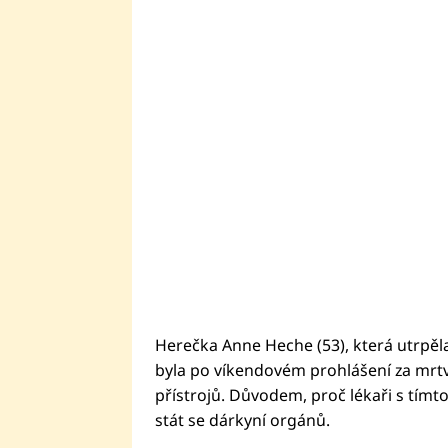
Herečka Anne Heche (53), která utrpěl
byla po víkendovém prohlášení za mrtv
přístrojů. Důvodem, proč lékaři s tímt
stát se dárkyní orgánů.