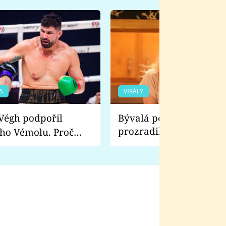
S
VIRÁLY
Bývalá pornoherečka
prozradila, co ji šokova
ho Vémolu. Proč
natáčení Euforie. Vážně
ji zápasit s ním než
bylo drsnější než hanba
 Kinclem?
filmy?