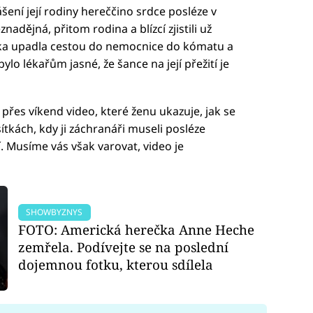
ášení její rodiny hereččino srdce posléze v
nadějná, přitom rodina a blízcí zjistili už
ka upadla cestou do nemocnice do kómatu a
o lékařům jasné, že šance na její přežití je
 přes víkend video, které ženu ukazuje, jak se
tkách, kdy ji záchranáři museli posléze
í. Musíme vás však varovat, video je
SHOWBYZNYS
FOTO: Americká herečka Anne Heche
zemřela. Podívejte se na poslední
dojemnou fotku, kterou sdílela