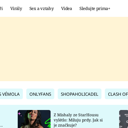
ři
Virály
Sex a vztahy
Videa
Sledujte prima+
Showbyznys
Extrém
VIRÁLY
KURIOZITY
VIDEA
KVÍZY
S VÉMOLA
ONLYFANS
SHOPAHOLICADEL
CLASH OF
Z Mishaly ze StarHousu
vylétlo: Miluju prdy. Jak si
co
je značkuje?