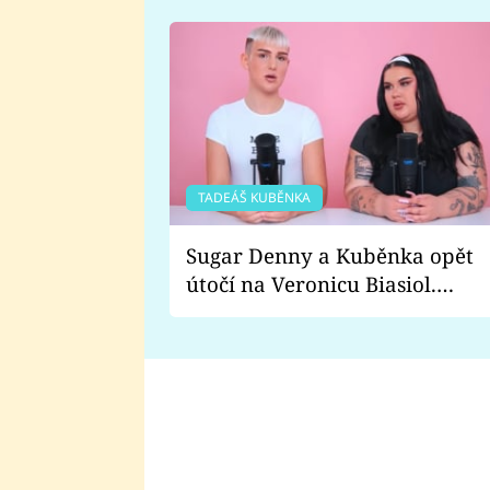
TADEÁŠ KUBĚNKA
Sugar Denny a Kuběnka opět
útočí na Veronicu Biasiol.
Proč je podle nich falešná a
lže o své nevěře?