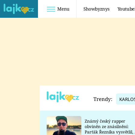
Menu
Showbyznys
Youtube
Youtuberky
Youtubeři
SHOPAHOLICADEL
FATTYPILLOW
ANNA ŠULC
FREESCOOT
SUGAR DENNY
ADAM KAJUMI
LADUŠKA
TADEÁŠ KUBĚNKA
DOMINIKA
DATEL
Trendy:
KARLO
MYSLIVCOVÁ
Známý český rapper
obviněn ze znásilnění:
Parťák Řezníka vysvětlil, 