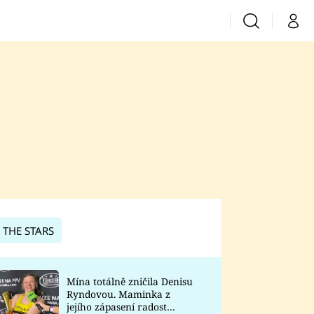
Vyhledávání
Můj 
Prima+
CNN Prima News
Prima Fresh
Prima Living
Prima Zoom
 THE STARS
Prima Lajk
Mína totálně zničila Denisu
Ryndovou. Maminka z
Sledujte nás
jejího zápasení radost