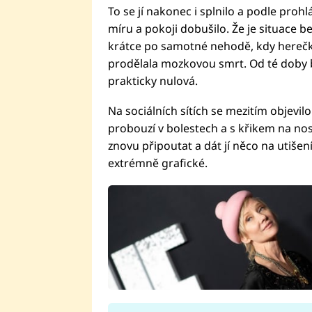
To se jí nakonec i splnilo a podle prohl
míru a pokoji dobušilo. Že je situace bez
krátce po samotné nehodě, kdy hereč
prodělala mozkovou smrt. Od té doby byl
prakticky nulová.
Na sociálních sítích se mezitím objevilo
probouzí v bolestech a s křikem na nosí
znovu připoutat a dát jí něco na utišen
extrémně grafické.