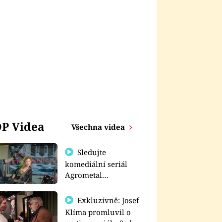
P Videa
Všechna videa
Sledujte
komediální seriál
Agrometal
exkluzivně na
prima+
Exkluzivně: Josef
Klíma promluvil o