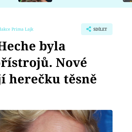
dakce Prima Lajk
SDÍLET
Heche byla
řístrojů. Nové
í herečku těsně