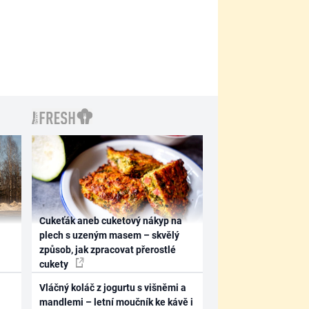
Cukeťák aneb cuketový nákyp na
plech s uzeným masem – skvělý
způsob, jak zpracovat přerostlé
cukety
Vláčný koláč z jogurtu s višněmi a
mandlemi – letní moučník ke kávě i