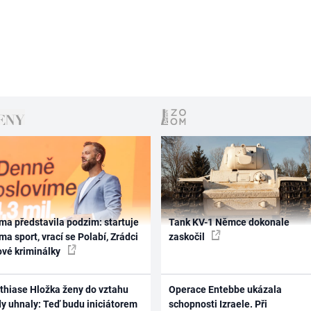
ma představila podzim: startuje
Tank KV-1 Němce dokonale
ma sport, vrací se Polabí, Zrádci
zaskočil
ové kriminálky
thiase Hložka ženy do vztahu
Operace Entebbe ukázala
dy uhnaly: Teď budu iniciátorem
schopnosti Izraele. Při