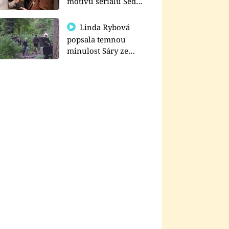
motivu seriálu Sedm
schodů k moci
Linda Rybová
popsala temnou
minulost Sáry ze
seriálu Zákony vlka