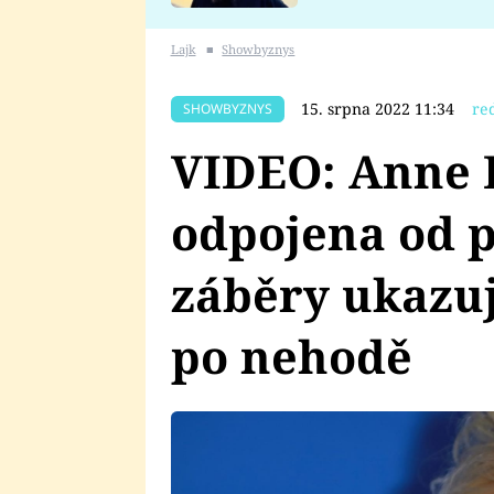
se v Plzni stalo
Lajk
■
Showbyznys
15. srpna 2022 11:34
re
SHOWBYZNYS
VIDEO: Anne 
odpojena od p
záběry ukazuj
po nehodě