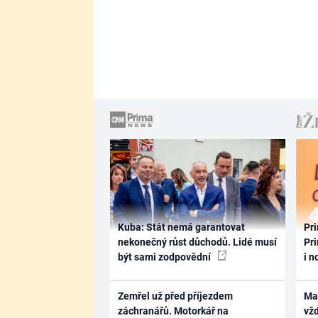
Kuba: Stát nemá garantovat
Pri
nekonečný růst důchodů. Lidé musí
Pri
být sami zodpovědní
i n
Zemřel už před příjezdem
Ma
záchranářů. Motorkář na
vž