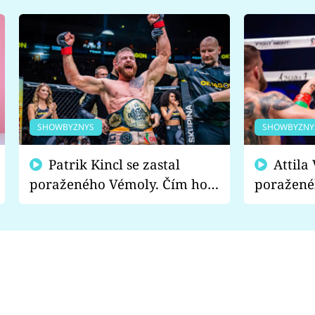
SHOWBYZNYS
SHOWBYZNY
Patrik Kincl se zastal
Attila Végh podpořil
poraženého Vémoly. Čím ho
poražené
fanoušci naštvali?
chce radě
s vítězem