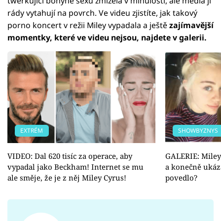
twerkující bohyně sexu zmizela v minulosti, ale média ji
rády vytahují na povrch. Ve videu zjistíte, jak takový
porno koncert v režii Miley vypadala a ještě
zajímavější
momentky, které ve videu nejsou, najdete v galerii.
EXTRÉM
SHOWBYZNYS
VIDEO: Dal 620 tisíc za operace, aby
GALERIE: Miley
vypadal jako Beckham! Internet se mu
a konečně ukáza
ale směje, že je z něj Miley Cyrus!
povedlo?