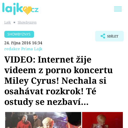
Lajk
■
Showbyznys
Trendy:
KARLOS VÉMOLA
ONLYFANS
SHOWBYZNYS
SDÍLET
SHOPAHOLICADEL
CLASH OF THE STARS
24. října 2016 16:34
redakce Prima Lajk
VIDEO: Internet žije
videem z porno koncertu
Témata
Miley Cyrus! Nechala si
Showbyznys
osahávat rozkrok! Té
ostudy se nezbaví…
Youtubeři
Virály