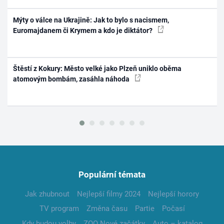
Mýty o válce na Ukrajině: Jak to bylo s nacismem,
Euromajdanem či Krymem a kdo je diktátor?
Štěstí z Kokury: Město velké jako Plzeň uniklo oběma
atomovým bombám, zasáhla náhoda
Populární témata
Jak zhubnout
Nejlepší filmy 2024
Nejlepší horory
TV program
Změna času
Partie
Počasí
Kdy budou volby
ZOO Nové začátky
Auto – katalog