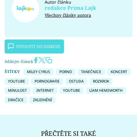
Autor článku
redakce Prima Lajk
Všechny články autora
VSTOUPIT DO DISKUZE
Sdílejte článek
ŠTÍTKY
MILEY CYRUS
PORNO
TANEČNICE
KONCERT
YOUTUBE
PORNOGRAFIE
OSTUDA
ROZKROK
MINULOST
INTERNET
YOUTUBE
LIAM HEMSWORTH
DRAČICE
ZKLIDNĚNÍ
PŘEČTĚTE SI TAKÉ