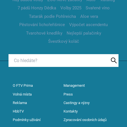
7 pádů Honzy Dědka
Volby 2025
Svařené víno
Tatarák podle Pohlreicha
Aloe vera
Pěstování lichořeřišnice
Výpočet ascendentu
Tvarohové knedlíky
Nejlepší palačinky
Švestkový koláč
O FTV Prima
Management
Volná místa
Press
Reklama
Castingy a výzvy
HbbTV
Kontakty
Podmínky užívání
Zpracování osobních údajů