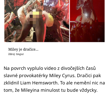
Sex a vztahy
Videa
Sledujte prima+
Přihlášení
Miley je dračice...
Zdroj: Imgur
Sledujte nás
Na povrch vyplulo video z divočejších časů
slavné provokatérky Miley Cyrus. Dračici pak
zklidnil Liam Hemsworth. To ale nemění nic na
tom, že Mileyina minulost tu bude vždycky.