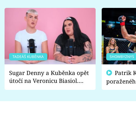
TADEÁŠ KUBĚNKA
SHOWBYZNYS
Sugar Denny a Kuběnka opět
Patrik Kincl se zastal
útočí na Veronicu Biasiol.
poraženéh
Proč je podle nich falešná a
fanoušci n
lže o své nevěře?