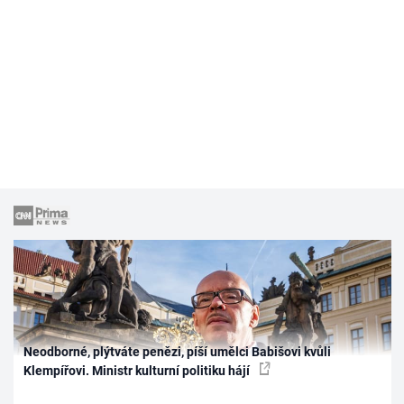
Neodborné, plýtváte penězi, píší umělci Babišovi kvůli
Klempířovi. Ministr kulturní politiku hájí