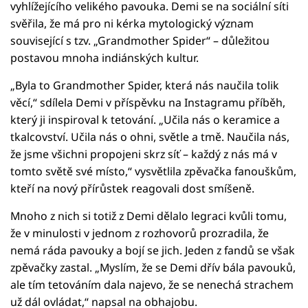
vyhlížejícího velikého pavouka. Demi se na sociální síti
svěřila, že má pro ni kérka mytologický význam
související s tzv. „Grandmother Spider“ – důležitou
postavou mnoha indiánských kultur.
„Byla to Grandmother Spider, která nás naučila tolik
věcí,“ sdílela Demi v příspěvku na Instagramu příběh,
který ji inspiroval k tetování. „Učila nás o keramice a
tkalcovství. Učila nás o ohni, světle a tmě. Naučila nás,
že jsme všichni propojeni skrz síť – každý z nás má v
tomto světě své místo,“ vysvětlila zpěvačka fanouškům,
kteří na nový přírůstek reagovali dost smíšeně.
Mnoho z nich si totiž z Demi dělalo legraci kvůli tomu,
že v minulosti v jednom z rozhovorů prozradila, že
nemá ráda pavouky a bojí se jich. Jeden z fandů se však
zpěvačky zastal. „Myslím, že se Demi dřív bála pavouků,
ale tím tetováním dala najevo, že se nenechá strachem
už dál ovládat,“ napsal na obhajobu.