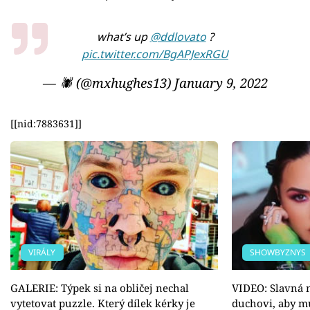
what’s up
@ddlovato
?
pic.twitter.com/BgAPJexRGU
— 🕷️ (@mxhughes13)
January 9, 2022
[[nid:7883631]]
VIRÁLY
SHOWBYZNYS
GALERIE: Týpek si na obličej nechal
VIDEO: Slavná 
vytetovat puzzle. Který dílek kérky je
duchovi, aby m