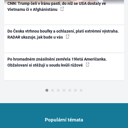
CNN: Trump čelí v Íránu pasti, do níž se USA dostaly ve
Vietnamu či v Afghánistánu
Do Česka vtrhnou bouřky a ochlazení, platí extrémní výstraha.
RADAR ukazuje, jak bude u vás
Po hromadném znásilnění zemřela 19letá Američanka.
Obžalovaní si stěžují u soudu kvůli růžové
Populární témata