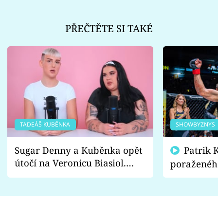
PŘEČTĚTE SI TAKÉ
TADEÁŠ KUBĚNKA
SHOWBYZNYS
Sugar Denny a Kuběnka opět
Patrik Kincl se zastal
útočí na Veronicu Biasiol.
poraženéh
Proč je podle nich falešná a
fanoušci n
lže o své nevěře?