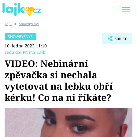
Lajk
■
Showbyznys
Trendy:
KARLOS VÉMOLA
ONLYFANS
SHOWBYZNYS
SDÍLET
SHOPAHOLICADEL
CLASH OF THE STARS
10. ledna 2022 11:10
redakce Prima Lajk
VIDEO: Nebinární
zpěvačka si nechala
Témata
vytetovat na lebku obří
Showbyznys
kérku! Co na ni říkáte?
Youtubeři
Virály