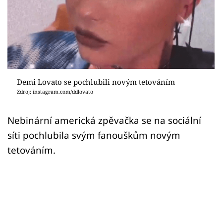
Sex a vztahy
Videa
Sledujte prima+
Přihlášení
Demi Lovato se pochlubili novým tetováním
Zdroj: instagram.com/ddlovato
Sledujte nás
Nebinární americká zpěvačka se na sociální
síti pochlubila svým fanouškům novým
tetováním.