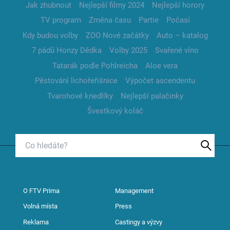
Jak zhubnout
Nejlepší filmy 2024
Nejlepší horory
TV program
Změna času
Partie
Počasí
Kdy budou volby
ZOO Nové začátky
Auto – katalog
7 pádů Honzy Dědka
Volby 2025
Svařené víno
Tatarák podle Pohlreicha
Aloe vera
Pěstování lichořeřišnice
Výpočet ascendentu
Tvarohové knedlíky
Nejlepší palačinky
Švestkový koláč
O FTV Prima
Management
Volná místa
Press
Reklama
Castingy a výzvy